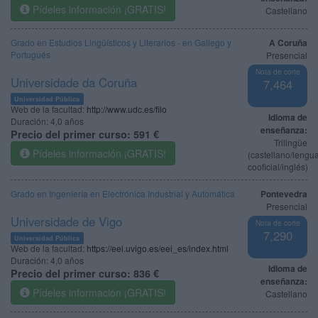
Pídeles información ¡GRATIS!
Castellano
Grado en Estudios Lingüísticos y Literarios - en Gallego y
A Coruña
Portugués
Presencial
Nota de corte
Universidade da Coruña
7,464
Universidad Pública
Web de la facultad:
http://www.udc.es/filo
Idioma de
Duración:
4,0 años
enseñanza:
Precio del primer curso:
591 €
Trilingüe
Pídeles información ¡GRATIS!
(castellano/lengu
cooficial/inglés)
Grado en Ingeniería en Electrónica Industrial y Automática
Pontevedra
Presencial
Universidade de Vigo
Nota de corte
7,290
Universidad Pública
Web de la facultad:
https://eei.uvigo.es/eei_es/index.html
Duración:
4,0 años
Idioma de
Precio del primer curso:
836 €
enseñanza:
Pídeles información ¡GRATIS!
Castellano