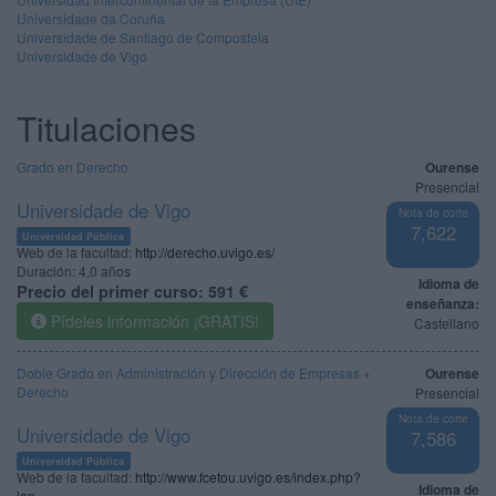
Universidade da Coruña
Universidade de Santiago de Compostela
Universidade de Vigo
Titulaciones
Grado en Derecho
Ourense
Presencial
Universidade de Vigo
Nota de corte
7,622
Universidad Pública
Web de la facultad:
http://derecho.uvigo.es/
Duración:
4,0 años
Idioma de
Precio del primer curso:
591 €
enseñanza:
Pídeles información ¡GRATIS!
Castellano
Doble Grado en Administración y Dirección de Empresas +
Ourense
Derecho
Presencial
Nota de corte
Universidade de Vigo
7,586
Universidad Pública
Web de la facultad:
http://www.fcetou.uvigo.es/index.php?
Idioma de
lan...