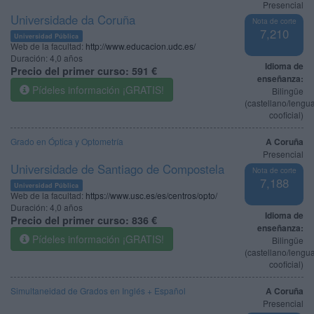
Presencial
Universidade da Coruña
Nota de corte
7,210
Universidad Pública
Web de la facultad:
http://www.educacion.udc.es/
Duración:
4,0 años
Idioma de
Precio del primer curso:
591 €
enseñanza:
Pídeles información ¡GRATIS!
Bilingüe
(castellano/lengu
cooficial)
Grado en Óptica y Optometría
A Coruña
Presencial
Universidade de Santiago de Compostela
Nota de corte
7,188
Universidad Pública
Web de la facultad:
https://www.usc.es/es/centros/opto/
Duración:
4,0 años
Idioma de
Precio del primer curso:
836 €
enseñanza:
Pídeles información ¡GRATIS!
Bilingüe
(castellano/lengu
cooficial)
Simultaneidad de Grados en Inglés + Español
A Coruña
Presencial