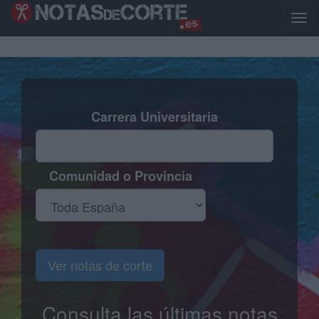
Pasar
al
Togg
contenido
navig
principal
Carrera Universitaria
Comunidad o Provincia
Ver notas de corte
Consulta las últimas notas