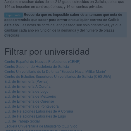
Abajo se muestran datos de los 212 grados ofrecidos en Galicia, de los que
196 se imparten en centros públicos, y 16 en centros privados
Recuerda que es imposible saber de antemano qué nota de
Importante:
acceso tendrás que sacar para entrar en cualquier carrera de Galicia
este año.
Las notas de corte del año pasado son sólo orientativas, ya que
cambian cada año en función de la demanda y del número de plazas
ofrecidas
Filtrar por universidad
Centro Español de Nuevas Profesiones (CENP)
Centro Superior de Hostelería de Galicia
Centro Universitario de la Defensa "Escuela Naval Militar Marín"
Centro de Estudios Superiores Universitarios de Galicia (CESUGA)
E.U. de Enfermería (Povisa)
E.U. de Enfermería A Coruña
E.U. de Enfermería de Lugo
E.U. de Enfermería de Meixoeiro
E.U. de Enfermería de Ourense
E.U. de Enfermería de Pontevedra
E.U. de Relaciones Laborales de A Coruña
E.U. de Relaciones Laborales de Lugo
E.U. de Trabajo Social
Escuela Universitaria de Magisterio CEU Vigo
Universidad Intercontinental de la Empresa (UIE)