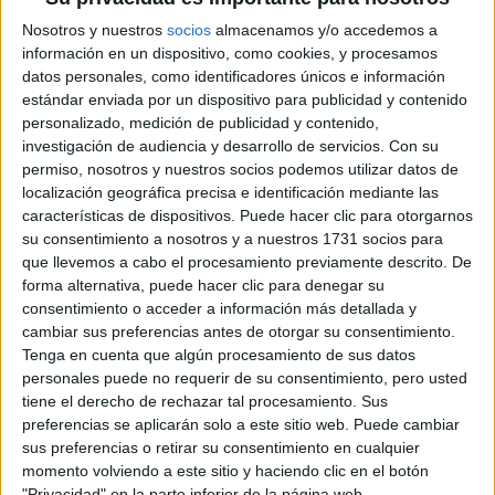
Web de la facultad:
http://www.usc.es/es/centros/eps/
Idioma de
Nosotros y nuestros
socios
almacenamos y/o accedemos a
Duración:
5,0 años
enseñanza:
Precio del primer curso:
900 €
información en un dispositivo, como cookies, y procesamos
Bilingüe
datos personales, como identificadores únicos e información
Pídeles información ¡GRATIS!
(castellano/lengu
estándar enviada por un dispositivo para publicidad y contenido
cooficial)
personalizado, medición de publicidad y contenido,
Grado en Nanociencia y Nanotecnología
A Coruña
investigación de audiencia y desarrollo de servicios.
Con su
Presencial
permiso, nosotros y nuestros socios podemos utilizar datos de
Universidade da Coruña
Nota de corte
localización geográfica precisa e identificación mediante las
6,910
Universidad Pública
características de dispositivos. Puede hacer clic para otorgarnos
Duración:
4,0 años
su consentimiento a nosotros y a nuestros 1731 socios para
Precio del primer curso:
836 €
Idioma de
que llevemos a cabo el procesamiento previamente descrito. De
Pídeles información ¡GRATIS!
enseñanza:
forma alternativa, puede hacer clic para denegar su
Bilingüe
consentimiento o acceder a información más detallada y
(castellano/lengu
cambiar sus preferencias antes de otorgar su consentimiento.
cooficial)
Tenga en cuenta que algún procesamiento de sus datos
personales puede no requerir de su consentimiento, pero usted
Simultaneidad de Grados en Ciencias Empresariales +
A Coruña
Turismo
Presencial
tiene el derecho de rechazar tal procesamiento. Sus
preferencias se aplicarán solo a este sitio web. Puede cambiar
Nota de corte
Universidade da Coruña
6,764
sus preferencias o retirar su consentimiento en cualquier
Universidad Pública
momento volviendo a este sitio y haciendo clic en el botón
Web de la facultad:
http://www.economicas.udc.es
"Privacidad" en la parte inferior de la página web.