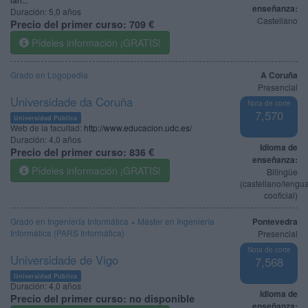
enseñanza:
Duración:
5,0 años
Castellano
Precio del primer curso:
709 €
Pídeles información ¡GRATIS!
Grado en Logopedia
A Coruña
Presencial
Universidade da Coruña
Nota de corte
7,570
Universidad Pública
Web de la facultad:
http://www.educacion.udc.es/
Duración:
4,0 años
Idioma de
Precio del primer curso:
836 €
enseñanza:
Pídeles información ¡GRATIS!
Bilingüe
(castellano/lengu
cooficial)
Grado en Ingeniería Informática + Máster en Ingeniería
Pontevedra
Informática (PARS Informática)
Presencial
Nota de corte
Universidade de Vigo
7,568
Universidad Pública
Duración:
4,0 años
Idioma de
Precio del primer curso:
no disponible
enseñanza: