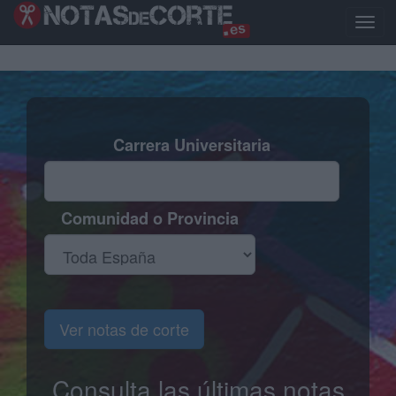
Pasar
al
Toggl
contenido
naviga
principal
Carrera Universitaria
Comunidad o Provincia
Ver notas de corte
Consulta las últimas notas