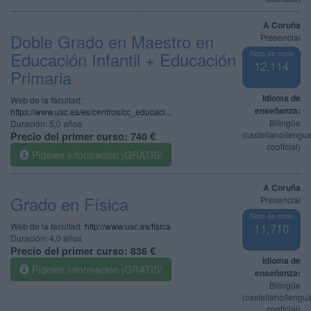
A Coruña
Doble Grado en Maestro en
Presencial
Educación Infantil + Educación
Nota de corte
12,114
Primaria
Idioma de
Web de la facultad:
enseñanza:
https://www.usc.es/es/centros/cc_educaci...
Bilingüe
Duración:
5,0 años
(castellano/lengu
Precio del primer curso:
740 €
cooficial)
Pídeles información ¡GRATIS!
A Coruña
Grado en Física
Presencial
Nota de corte
Web de la facultad:
http://www.usc.es/fisica
11,710
Duración:
4,0 años
Precio del primer curso:
836 €
Idioma de
Pídeles información ¡GRATIS!
enseñanza:
Bilingüe
(castellano/lengu
cooficial)