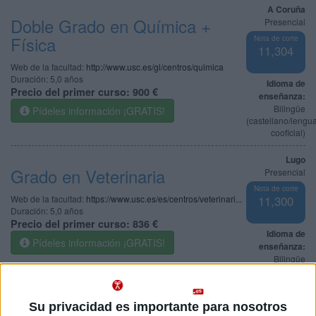
A Coruña
Doble Grado en Química +
Presencial
Física
Nota de corte
11,304
Web de la facultad:
http://www.usc.es/gl/centros/quimica
Duración:
5,0 años
Idioma de
Precio del primer curso:
900 €
enseñanza:
Bilingüe
Pídeles información ¡GRATIS!
(castellano/lengu
cooficial)
Lugo
Grado en Veterinaria
Presencial
Nota de corte
Web de la facultad:
https://www.usc.es/es/centros/veterinari...
11,300
Duración:
5,0 años
Precio del primer curso:
836 €
Idioma de
Pídeles información ¡GRATIS!
enseñanza:
Bilingüe
(castellano/lengu
cooficial)
Su privacidad es importante para nosotros
A Coruña