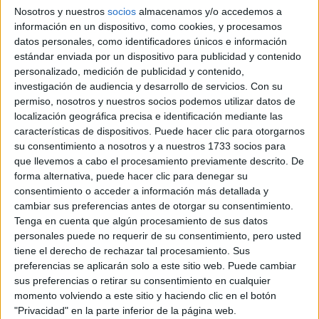
Doble Grado en Farmacia +
Presencial
Nosotros y nuestros
socios
almacenamos y/o accedemos a
Óptica y Optometría
Nota de corte
información en un dispositivo, como cookies, y procesamos
10,974
datos personales, como identificadores únicos e información
Web de la facultad:
http://www.usc.es/gl/centros/farmacia/
estándar enviada por un dispositivo para publicidad y contenido
Duración:
Idioma de
personalizado, medición de publicidad y contenido,
Precio del primer curso:
1.003 €
enseñanza:
investigación de audiencia y desarrollo de servicios.
Con su
Bilingüe
Pídeles información ¡GRATIS!
permiso, nosotros y nuestros socios podemos utilizar datos de
(castellano/lengu
localización geográfica precisa e identificación mediante las
cooficial)
características de dispositivos. Puede hacer clic para otorgarnos
A Coruña
su consentimiento a nosotros y a nuestros 1733 socios para
Grado en Farmacia
Presencial
que llevemos a cabo el procesamiento previamente descrito. De
Nota de corte
forma alternativa, puede hacer clic para denegar su
Web de la facultad:
http://www.usc.es/gl/centros/farmacia/
10,860
consentimiento o acceder a información más detallada y
Duración:
5,0 años
cambiar sus preferencias antes de otorgar su consentimiento.
Precio del primer curso:
836 €
Idioma de
Tenga en cuenta que algún procesamiento de sus datos
Pídeles información ¡GRATIS!
enseñanza:
personales puede no requerir de su consentimiento, pero usted
Bilingüe
tiene el derecho de rechazar tal procesamiento. Sus
(castellano/lengu
preferencias se aplicarán solo a este sitio web. Puede cambiar
cooficial)
sus preferencias o retirar su consentimiento en cualquier
momento volviendo a este sitio y haciendo clic en el botón
A Coruña
Grado en Inteligencia Artificial
Presencial
"Privacidad" en la parte inferior de la página web.