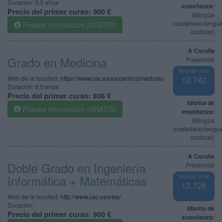
Duración:
5,0 años
enseñanza:
Precio del primer curso:
900 €
Bilingüe
(castellano/lengu
Pídeles información ¡GRATIS!
cooficial)
A Coruña
Grado en Medicina
Presencial
Nota de corte
Web de la facultad:
https://www.usc.es/es/centros/medodo/
12,742
Duración:
6,0 años
Precio del primer curso:
836 €
Idioma de
Pídeles información ¡GRATIS!
enseñanza:
Bilingüe
(castellano/lengu
cooficial)
A Coruña
Doble Grado en Ingeniería
Presencial
Informática + Matemáticas
Nota de corte
12,728
Web de la facultad:
http://www.usc.es/etse/
Duración:
Idioma de
Precio del primer curso:
900 €
enseñanza: