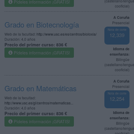
(castellano/lengu
Pídeles información ¡GRATIS!
cooficial)
A Coruña
Grado en Biotecnología
Presencial
Nota de corte
Web de la facultad:
http://www.usc.es/es/centros/bioloxia/
12,339
Duración:
4,0 años
Precio del primer curso:
836 €
Idioma de
Pídeles información ¡GRATIS!
enseñanza:
Bilingüe
(castellano/lengu
cooficial)
A Coruña
Grado en Matemáticas
Presencial
Nota de corte
Web de la facultad:
12,254
http://www.usc.es/gl/centros/matematicas...
Duración:
4,0 años
Idioma de
Precio del primer curso:
836 €
enseñanza:
Pídeles información ¡GRATIS!
Bilingüe
(castellano/lengu
cooficial)