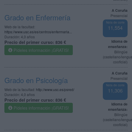
A Coruña
Grado en Enfermería
Presencial
Nota de corte
Web de la facultad:
11,554
https://www.usc.es/es/centros/enfermaria...
Duración:
4,0 años
Idioma de
Precio del primer curso:
836 €
enseñanza:
Pídeles información ¡GRATIS!
Bilingüe
(castellano/lengu
cooficial)
A Coruña
Grado en Psicología
Presencial
Nota de corte
Web de la facultad:
http://www.usc.es/psred/
11,306
Duración:
4,0 años
Precio del primer curso:
836 €
Idioma de
Pídeles información ¡GRATIS!
enseñanza:
Bilingüe
(castellano/lengu
cooficial)