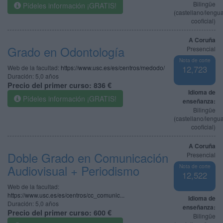
Bilingüe
Pídeles información ¡GRATIS!
(castellano/lengu
cooficial)
A Coruña
Grado en Odontología
Presencial
Nota de corte
Web de la facultad:
https://www.usc.es/es/centros/medodo/
12,723
Duración:
5,0 años
Precio del primer curso:
836 €
Idioma de
Pídeles información ¡GRATIS!
enseñanza:
Bilingüe
(castellano/lengu
cooficial)
A Coruña
Doble Grado en Comunicación
Presencial
Audiovisual + Periodismo
Nota de corte
12,522
Web de la facultad:
https://www.usc.es/es/centros/cc_comunic...
Idioma de
Duración:
5,0 años
enseñanza:
Precio del primer curso:
600 €
Bilingüe