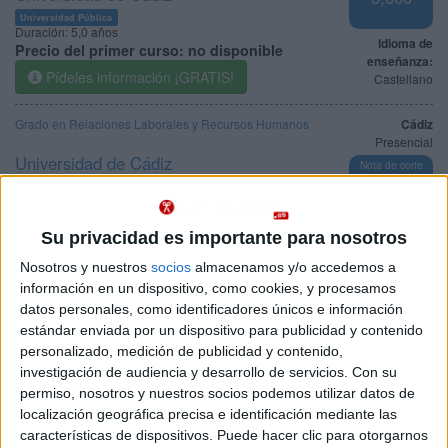
Universidad Pública
Duración:
5,0 años
Idioma de
Precio del primer curso:
no disponible
enseñanza:
Pídeles información ¡GRATIS!
Castellano
Grado en Relaciones Laborales y Recursos Humanos
Cádiz
Presencial
Universidad de Cádiz
Nota de corte
5,000
Universidad Pública
Duración:
4,0 años
Precio del primer curso:
757 €
Idioma de
Su privacidad es importante para nosotros
Pídeles información ¡GRATIS!
enseñanza:
Castellano
Nosotros y nuestros
socios
almacenamos y/o accedemos a
información en un dispositivo, como cookies, y procesamos
Grado en Relaciones Laborales y Recursos Humanos
Cádiz
datos personales, como identificadores únicos e información
Presencial
estándar enviada por un dispositivo para publicidad y contenido
Universidad de Cádiz
Nota de corte
personalizado, medición de publicidad y contenido,
5,000
Universidad Pública
investigación de audiencia y desarrollo de servicios.
Con su
Web de la facultad:
https://cctrabajo.uca.es/
permiso, nosotros y nuestros socios podemos utilizar datos de
Duración:
4,0 años
Idioma de
Precio del primer curso:
757 €
localización geográfica precisa e identificación mediante las
enseñanza:
características de dispositivos. Puede hacer clic para otorgarnos
Pídeles información ¡GRATIS!
Castellano