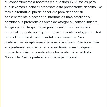
su consentimiento a nosotros y a nuestros 1733 socios para
que llevemos a cabo el procesamiento previamente descrito. De
Doble Grado en Finanzas y Contabilidad + Relaciones
Cádiz
forma alternativa, puede hacer clic para denegar su
Laborales y Recursos Humanos
Presencial
consentimiento o acceder a información más detallada y
Nota de corte
cambiar sus preferencias antes de otorgar su consentimiento.
Universidad de Cádiz
5,000
Tenga en cuenta que algún procesamiento de sus datos
Universidad Pública
personales puede no requerir de su consentimiento, pero usted
Web de la facultad:
https://economicas.uca.es/
Idioma de
Duración:
5,0 años
tiene el derecho de rechazar tal procesamiento. Sus
enseñanza:
Precio del primer curso:
no disponible
preferencias se aplicarán solo a este sitio web. Puede cambiar
Castellano
Pídeles información ¡GRATIS!
sus preferencias o retirar su consentimiento en cualquier
momento volviendo a este sitio y haciendo clic en el botón
"Privacidad" en la parte inferior de la página web.
Notas de corte Relaciones
Laborales y Recursos
Humanos por provincias
Oferta en toda España
Relaciones Laborales y Recursos Humanos A Coruña