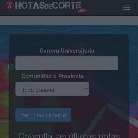
Pasar
al
Toggle
contenido
naviga
principal
Carrera Universitaria
Comunidad o Provincia
Ver notas de corte
Consulta las últimas notas