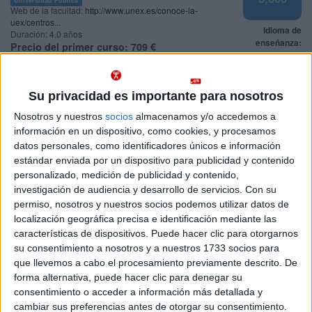
Web de la facultad:
http://www.unex.es/conoce-la-
uex/centros...
Idioma de
Duración:
4,0 años
enseñanza:
Precio del primer curso:
709 €
Castellano
Pídeles información ¡GRATIS!
Su privacidad es importante para nosotros
PCEO en Administración y Dirección de Empresas +
Badajoz
Relaciones Laborales y Recursos Humanos
Presencial
Nosotros y nuestros
socios
almacenamos y/o accedemos a
Nota de corte
información en un dispositivo, como cookies, y procesamos
Universidad de Extremadura
5,000
datos personales, como identificadores únicos e información
Universidad Pública
estándar enviada por un dispositivo para publicidad y contenido
Web de la facultad:
http://www.unex.es/conoce-la-
Idioma de
personalizado, medición de publicidad y contenido,
uex/centros...
enseñanza:
Duración:
5,0 años
investigación de audiencia y desarrollo de servicios.
Con su
Castellano
Precio del primer curso:
1.010 €
permiso, nosotros y nuestros socios podemos utilizar datos de
Pídeles información ¡GRATIS!
localización geográfica precisa e identificación mediante las
características de dispositivos. Puede hacer clic para otorgarnos
su consentimiento a nosotros y a nuestros 1733 socios para
que llevemos a cabo el procesamiento previamente descrito. De
Notas de corte Relaciones
forma alternativa, puede hacer clic para denegar su
Laborales y Recursos
consentimiento o acceder a información más detallada y
cambiar sus preferencias antes de otorgar su consentimiento.