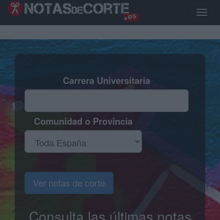
Pasar
al
Toggle
contenido
naviga
principal
Carrera Universitaria
Comunidad o Provincia
Ver notas de corte
Consulta las últimas notas