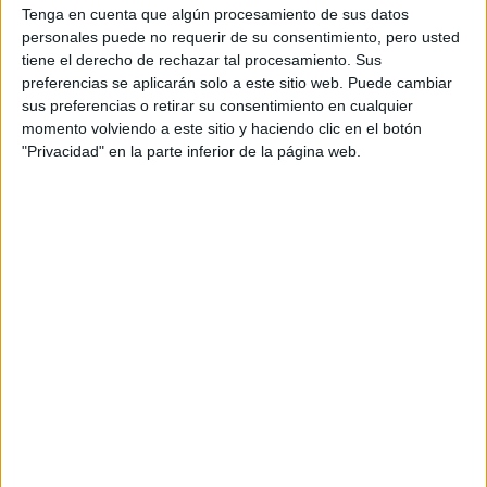
Humanos por provincias
Tenga en cuenta que algún procesamiento de sus datos
personales puede no requerir de su consentimiento, pero usted
Oferta en toda España
tiene el derecho de rechazar tal procesamiento. Sus
preferencias se aplicarán solo a este sitio web. Puede cambiar
Relaciones Laborales y Recursos Humanos A Coruña
sus preferencias o retirar su consentimiento en cualquier
momento volviendo a este sitio y haciendo clic en el botón
Relaciones Laborales y Recursos Humanos Albacete
"Privacidad" en la parte inferior de la página web.
Relaciones Laborales y Recursos Humanos Alicante
Relaciones Laborales y Recursos Humanos Almería
Relaciones Laborales y Recursos Humanos Asturias
Relaciones Laborales y Recursos Humanos Badajoz
Relaciones Laborales y Recursos Humanos Baleares
Relaciones Laborales y Recursos Humanos Barcelona
Relaciones Laborales y Recursos Humanos Burgos