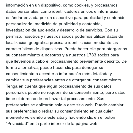
Presencial
información en un dispositivo, como cookies, y procesamos
Universitat Rovira i Virgili
Nota de corte
datos personales, como identificadores únicos e información
8,349
Universidad Pública
estándar enviada por un dispositivo para publicidad y contenido
Web de la facultad:
https://www.fq.urv.cat/ca/
personalizado, medición de publicidad y contenido,
Duración:
4,0 años
Idioma de
investigación de audiencia y desarrollo de servicios.
Con su
Precio del primer curso:
1.061 €
enseñanza:
permiso, nosotros y nuestros socios podemos utilizar datos de
Pídeles información ¡GRATIS!
Inglés
localización geográfica precisa e identificación mediante las
características de dispositivos. Puede hacer clic para otorgarnos
su consentimiento a nosotros y a nuestros 1733 socios para
Notas de corte Química por
que llevemos a cabo el procesamiento previamente descrito. De
forma alternativa, puede hacer clic para denegar su
provincias
consentimiento o acceder a información más detallada y
cambiar sus preferencias antes de otorgar su consentimiento.
Oferta en toda España
Tenga en cuenta que algún procesamiento de sus datos
personales puede no requerir de su consentimiento, pero usted
Química A Coruña
tiene el derecho de rechazar tal procesamiento. Sus
preferencias se aplicarán solo a este sitio web. Puede cambiar
Química Alicante
sus preferencias o retirar su consentimiento en cualquier
momento volviendo a este sitio y haciendo clic en el botón
Química Almería
"Privacidad" en la parte inferior de la página web.