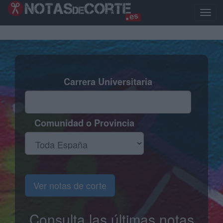
Pasar
al
Toggl
contenido
naviga
principal
Carrera Universitaria
Comunidad o Provincia
Ver notas de corte
Consulta las últimas notas