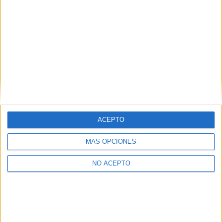
Química Tarragona
Química Tenerife
Química Valencia
Química Valladolid
Química Vizcaya
Química Zaragoza
ACEPTO
MÁS OPCIONES
NO ACEPTO
Las Notas de Corte más buscadas