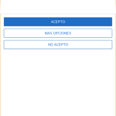
Química Murcia
Química Málaga
ACEPTO
Química Navarra
MÁS OPCIONES
Química Pontevedra
NO ACEPTO
Química Salamanca
Química Sevilla
Química Tarragona
Química Tenerife
Química Valencia
Química Valladolid
Química Vizcaya