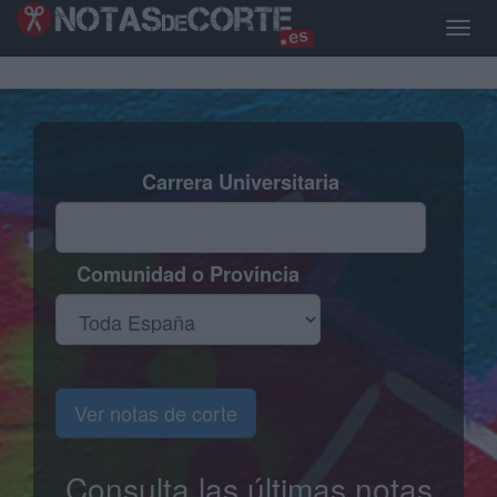
Pasar
al
Toggl
contenido
naviga
principal
Carrera Universitaria
Comunidad o Provincia
Ver notas de corte
Consulta las últimas notas