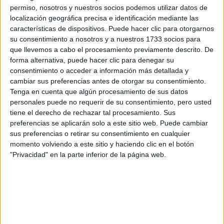
Grado en Química
Barcelona
permiso, nosotros y nuestros socios podemos utilizar datos de
Presencial
localización geográfica precisa e identificación mediante las
Universitat Autònoma de Barcelona
Nota de corte
características de dispositivos. Puede hacer clic para otorgarnos
9,726
Universidad Pública
su consentimiento a nosotros y a nuestros 1733 socios para
Web de la facultad:
http://www.uab.cat/ciencies
que llevemos a cabo el procesamiento previamente descrito. De
Duración:
4,0 años
Idioma de
forma alternativa, puede hacer clic para denegar su
Precio del primer curso:
1.061 €
enseñanza:
consentimiento o acceder a información más detallada y
Pídeles información ¡GRATIS!
Bilingüe
cambiar sus preferencias antes de otorgar su consentimiento.
(castellano/lengu
Tenga en cuenta que algún procesamiento de sus datos
cooficial)
personales puede no requerir de su consentimiento, pero usted
Doble Grado en Química + Ingeniería Química
Barcelona
tiene el derecho de rechazar tal procesamiento. Sus
Presencial
preferencias se aplicarán solo a este sitio web. Puede cambiar
Universitat Ramon Llull
Nota de corte
sus preferencias o retirar su consentimiento en cualquier
No aplica
momento volviendo a este sitio y haciendo clic en el botón
Universidad Privada
Web de la facultad:
http://www.iqs.edu
"Privacidad" en la parte inferior de la página web.
Duración:
Idioma de
Precio del primer curso:
12.180 €
enseñanza:
Pídeles información ¡GRATIS!
Bilingüe
(castellano/lengu
cooficial)
Doble Grado en Química + Administración y Dirección de
Barcelona