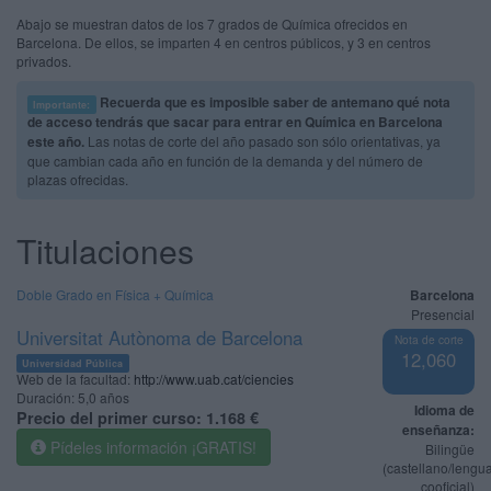
Abajo se muestran datos de los 7 grados de Química ofrecidos en
Barcelona. De ellos, se imparten 4 en centros públicos, y 3 en centros
privados.
Recuerda que es imposible saber de antemano qué nota
Importante:
de acceso tendrás que sacar para entrar en Química en Barcelona
este año.
Las notas de corte del año pasado son sólo orientativas, ya
que cambian cada año en función de la demanda y del número de
plazas ofrecidas.
Titulaciones
Doble Grado en Física + Química
Barcelona
Presencial
Universitat Autònoma de Barcelona
Nota de corte
12,060
Universidad Pública
Web de la facultad:
http://www.uab.cat/ciencies
Duración:
5,0 años
Idioma de
Precio del primer curso:
1.168 €
enseñanza:
Pídeles información ¡GRATIS!
Bilingüe
(castellano/lengu
cooficial)