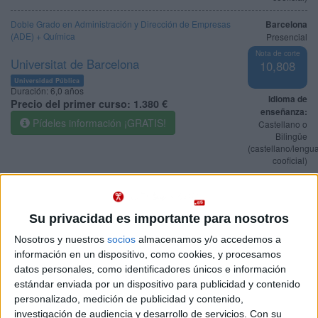
Doble Grado en Administración y Dirección de Empresas
Barcelona
(ADE) + Química
Presencial
Nota de corte
Universitat de Barcelona
10,808
Universidad Pública
Duración:
6,0 años
Idioma de
Precio del primer curso:
1.380 €
enseñanza:
Pídeles información ¡GRATIS!
Castellano o
Bilingüe
(castellano/lengu
cooficial)
Grado en Química
Barcelona
Presencial
Universitat de Barcelona
Nota de corte
Su privacidad es importante para nosotros
9,770
Universidad Pública
Nosotros y nuestros
socios
almacenamos y/o accedemos a
Web de la facultad:
http://www.ub.edu/quimica
Duración:
4,0 años
información en un dispositivo, como cookies, y procesamos
Idioma de
Precio del primer curso:
1.061 €
datos personales, como identificadores únicos e información
enseñanza:
estándar enviada por un dispositivo para publicidad y contenido
Pídeles información ¡GRATIS!
Lengua
personalizado, medición de publicidad y contenido,
cooficial
investigación de audiencia y desarrollo de servicios.
Con su