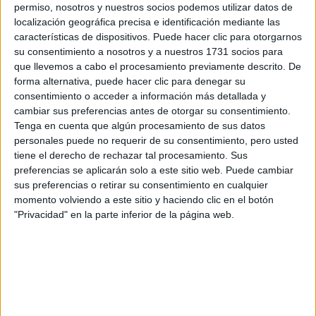
Idioma de
Precio del primer curso:
1.061 €
permiso, nosotros y nuestros socios podemos utilizar datos de
enseñanza:
localización geográfica precisa e identificación mediante las
Pídeles información ¡GRATIS!
Bilingüe
características de dispositivos. Puede hacer clic para otorgarnos
(castellano/lengu
su consentimiento a nosotros y a nuestros 1731 socios para
cooficial)
que llevemos a cabo el procesamiento previamente descrito. De
forma alternativa, puede hacer clic para denegar su
Notas de corte Publicidad y
consentimiento o acceder a información más detallada y
cambiar sus preferencias antes de otorgar su consentimiento.
Relaciones Públicas por
Tenga en cuenta que algún procesamiento de sus datos
provincias
personales puede no requerir de su consentimiento, pero usted
tiene el derecho de rechazar tal procesamiento. Sus
preferencias se aplicarán solo a este sitio web. Puede cambiar
Oferta en toda España
sus preferencias o retirar su consentimiento en cualquier
momento volviendo a este sitio y haciendo clic en el botón
Publicidad y Relaciones Públicas A Coruña
"Privacidad" en la parte inferior de la página web.
Publicidad y Relaciones Públicas Alicante
Publicidad y Relaciones Públicas Baleares
Publicidad y Relaciones Públicas Barcelona