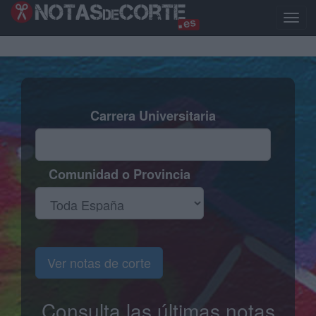
Pasar
al
Toggl
contenido
naviga
principal
Carrera Universitaria
Comunidad o Provincia
Ver notas de corte
Consulta las últimas notas