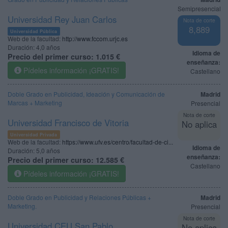
Semipresencial
Universidad Rey Juan Carlos
Nota de corte
8,889
Universidad Pública
Web de la facultad:
http://www.fccom.urjc.es
Duración:
4,0 años
Idioma de
Precio del primer curso:
1.015 €
enseñanza:
Pídeles información ¡GRATIS!
Castellano
Doble Grado en Publicidad, Ideación y Comunicación de
Madrid
Marcas + Marketing
Presencial
Nota de corte
Universidad Francisco de Vitoria
No aplica
Universidad Privada
Web de la facultad:
https://www.ufv.es/centro/facultad-de-ci...
Idioma de
Duración:
5,0 años
enseñanza:
Precio del primer curso:
12.585 €
Castellano
Pídeles información ¡GRATIS!
Doble Grado en Publicidad y Relaciones Públicas +
Madrid
Marketing.
Presencial
Nota de corte
Universidad CEU San Pablo
No aplica