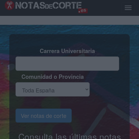
Pasar
al
Toggl
contenido
naviga
principal
Carrera Universitaria
Comunidad o Provincia
Ver notas de corte
Consulta las últimas notas