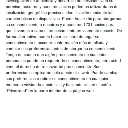
investigación de audiencia y desarrollo de servicios.
Con su
Web de la facultad:
https://www.ufv.es/centro/facultad-de-ci...
permiso, nosotros y nuestros socios podemos utilizar datos de
Duración:
4,0 años
Idioma de
localización geográfica precisa e identificación mediante las
Precio del primer curso:
10.600 €
enseñanza:
características de dispositivos. Puede hacer clic para otorgarnos
Pídeles información ¡GRATIS!
Castellano
su consentimiento a nosotros y a nuestros 1731 socios para
que llevemos a cabo el procesamiento previamente descrito. De
Doble Grado en Periodismo + Publicidad y Relaciones
Madrid
forma alternativa, puede hacer clic para denegar su
Públicas
Presencial
consentimiento o acceder a información más detallada y
Nota de corte
cambiar sus preferencias antes de otorgar su consentimiento.
Universidad CEU San Pablo
No aplica
Tenga en cuenta que algún procesamiento de sus datos
Universidad Privada
personales puede no requerir de su consentimiento, pero usted
Web de la facultad:
Idioma de
tiene el derecho de rechazar tal procesamiento. Sus
https://www.uspceu.com/alumnos/facultad-...
enseñanza:
Duración:
5,0 años
preferencias se aplicarán solo a este sitio web. Puede cambiar
Bilingüe
Precio del primer curso:
14.230 €
sus preferencias o retirar su consentimiento en cualquier
(castellano/inglés
Pídeles información ¡GRATIS!
momento volviendo a este sitio y haciendo clic en el botón
"Privacidad" en la parte inferior de la página web.
Doble Grado en Humanidades + Publicidad y Relaciones
Madrid
Públicas
Presencial
Nota de corte
Universidad CEU San Pablo
No aplica
Universidad Privada
Duración:
5,0 años