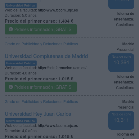
Universidad Pública
Web de la facultad:
http://www.fccom.urjc.es
Idioma de
Duración:
5,0 años
enseñanza:
Precio del primer curso:
1.404 €
Castellano
Pídeles información ¡GRATIS!
Grado en Publicidad y Relaciones Públicas
Madrid
Presencial
Universidad Complutense de Madrid
Nota de corte
10,364
Universidad Pública
Web de la facultad:
https://ccinformacion.ucm.es/
Duración:
4,0 años
Idioma de
Precio del primer curso:
1.015 €
enseñanza:
Pídeles información ¡GRATIS!
Castellano
Grado en Publicidad y Relaciones Públicas
Madrid
Presencial
Universidad Rey Juan Carlos
Nota de corte
10,311
Universidad Pública
Web de la facultad:
http://www.fccom.urjc.es
Duración:
4,0 años
Idioma de
Precio del primer curso:
1.015 €