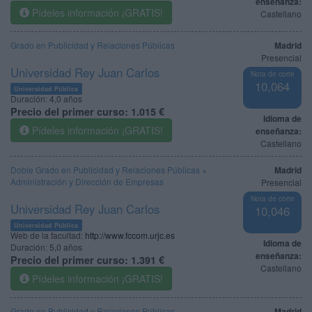
enseñanza:
Pídeles información ¡GRATIS!
Castellano
Grado en Publicidad y Relaciones Públicas
Madrid
Presencial
Universidad Rey Juan Carlos
Nota de corte
10,064
Universidad Pública
Duración:
4,0 años
Precio del primer curso:
1.015 €
Idioma de
Pídeles información ¡GRATIS!
enseñanza:
Castellano
Doble Grado en Publicidad y Relaciones Públicas +
Madrid
Administración y Dirección de Empresas
Presencial
Nota de corte
Universidad Rey Juan Carlos
10,046
Universidad Pública
Web de la facultad:
http://www.fccom.urjc.es
Idioma de
Duración:
5,0 años
enseñanza:
Precio del primer curso:
1.391 €
Castellano
Pídeles información ¡GRATIS!
Grado en Publicidad y Relaciones Públicas
Madrid