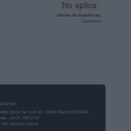
No aplica
Idioma de enseñanza:
Castellano
áctanos
ción:
Diego de León 47, 28006 Madrid ESPAÑA
ono:
+34 91 593 2767
:
info (arroba) yaq.es