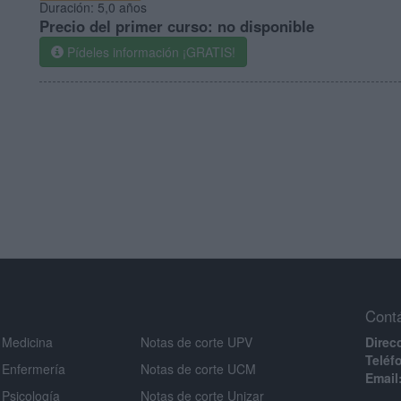
Duración:
5,0 años
Precio del primer curso:
no disponible
Pídeles información ¡GRATIS!
Cont
 Medicina
Notas de corte UPV
Direc
Teléf
 Enfermería
Notas de corte UCM
Email
 Psicología
Notas de corte Unizar