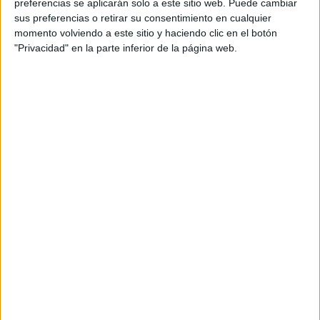
preferencias se aplicarán solo a este sitio web. Puede cambiar
Presencial
sus preferencias o retirar su consentimiento en cualquier
Universidad CEU Cardenal Herrera
Nota de corte
momento volviendo a este sitio y haciendo clic en el botón
No aplica
Universidad Privada
"Privacidad" en la parte inferior de la página web.
Web de la facultad:
https://www.uchceu.es/
Duración:
5,0 años
Idioma de
Precio del primer curso:
6.691 €
enseñanza:
Pídeles información ¡GRATIS!
Castellano
Notas de corte Magisterio de
Educación Primaria por
provincias
Oferta en toda España
Magisterio de Educación Primaria A Coruña
Magisterio de Educación Primaria Albacete
Magisterio de Educación Primaria Alicante