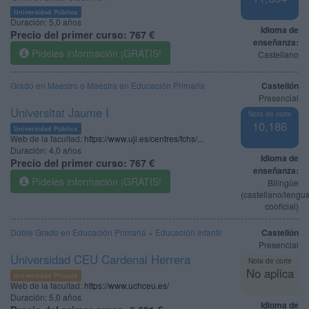
Universidad Pública
Duración:
5,0 años
Idioma de
Precio del primer curso:
767 €
enseñanza:
Pídeles información ¡GRATIS!
Castellano
Grado en Maestro o Maestra en Educación Primaria
Castellón
Presencial
Universitat Jaume I
Nota de corte
10,186
Universidad Pública
Web de la facultad:
https://www.uji.es/centres/fchs/...
Duración:
4,0 años
Idioma de
Precio del primer curso:
767 €
enseñanza:
Pídeles información ¡GRATIS!
Bilingüe
(castellano/lengu
cooficial)
Doble Grado en Educación Primaria + Educación Infantil
Castellón
Presencial
Universidad CEU Cardenal Herrera
Nota de corte
No aplica
Universidad Privada
Web de la facultad:
https://www.uchceu.es/
Duración:
5,0 años
Idioma de