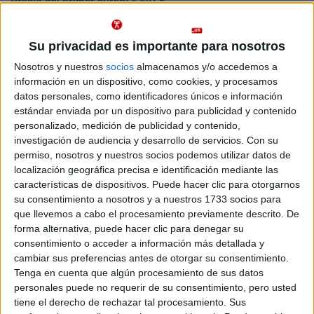
Precio del primer curso:
6.691 €
enseñanza:
Pídeles información ¡GRATIS!
Castellano
Su privacidad es importante para nosotros
Grado en Educación Primaria
Castellón
Presencial
Nosotros y nuestros
socios
almacenamos y/o accedemos a
Universidad CEU Cardenal Herrera
información en un dispositivo, como cookies, y procesamos
Nota de corte
No aplica
datos personales, como identificadores únicos e información
Universidad Privada
Web de la facultad:
https://www.uchceu.es/
estándar enviada por un dispositivo para publicidad y contenido
Duración:
4,0 años
personalizado, medición de publicidad y contenido,
Idioma de
Precio del primer curso:
6.235 €
enseñanza:
investigación de audiencia y desarrollo de servicios.
Con su
Pídeles información ¡GRATIS!
Castellano
permiso, nosotros y nuestros socios podemos utilizar datos de
localización geográfica precisa e identificación mediante las
Doble Grado en Ciencias de la Actividad Física y del Deporte
Castellón
características de dispositivos. Puede hacer clic para otorgarnos
+ Educación Primaria
Presencial
su consentimiento a nosotros y a nuestros 1733 socios para
Nota de corte
que llevemos a cabo el procesamiento previamente descrito. De
Universidad CEU Cardenal Herrera
No aplica
forma alternativa, puede hacer clic para denegar su
Universidad Privada
consentimiento o acceder a información más detallada y
Duración:
5,0 años
Idioma de
cambiar sus preferencias antes de otorgar su consentimiento.
Precio del primer curso:
8.680 €
enseñanza:
Tenga en cuenta que algún procesamiento de sus datos
Pídeles información ¡GRATIS!
Castellano
personales puede no requerir de su consentimiento, pero usted
tiene el derecho de rechazar tal procesamiento. Sus
Doble Grado en Educación Infantil + Educación Primaria
Castellón