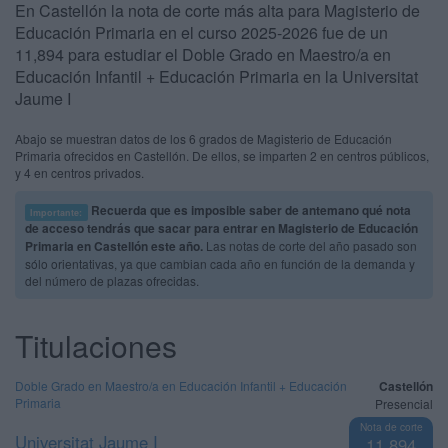
En Castellón la nota de corte más alta para Magisterio de
Educación Primaria en el curso 2025-2026 fue de un
11,894 para estudiar el Doble Grado en Maestro/a en
Educación Infantil + Educación Primaria en la Universitat
Jaume I
Abajo se muestran datos de los 6 grados de Magisterio de Educación
Primaria ofrecidos en Castellón. De ellos, se imparten 2 en centros públicos,
y 4 en centros privados.
Recuerda que es imposible saber de antemano qué nota
Importante:
de acceso tendrás que sacar para entrar en Magisterio de Educación
Primaria en Castellón este año.
Las notas de corte del año pasado son
sólo orientativas, ya que cambian cada año en función de la demanda y
del número de plazas ofrecidas.
Titulaciones
Doble Grado en Maestro/a en Educación Infantil + Educación
Castellón
Primaria
Presencial
Nota de corte
Universitat Jaume I
11,894