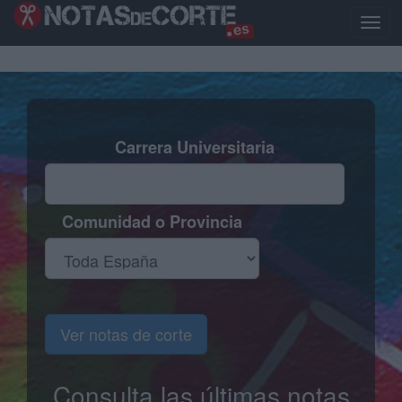
Pasar
al
Toggl
contenido
naviga
principal
Carrera Universitaria
Comunidad o Provincia
Ver notas de corte
Consulta las últimas notas