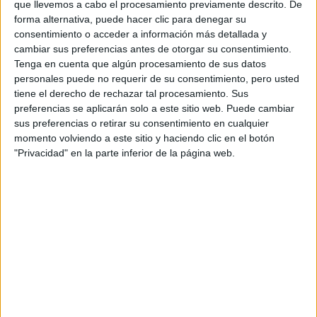
Castellano
que llevemos a cabo el procesamiento previamente descrito. De
forma alternativa, puede hacer clic para denegar su
consentimiento o acceder a información más detallada y
Notas de corte Ingeniería en
cambiar sus preferencias antes de otorgar su consentimiento.
Tenga en cuenta que algún procesamiento de sus datos
Organización Industrial por
personales puede no requerir de su consentimiento, pero usted
provincias
tiene el derecho de rechazar tal procesamiento. Sus
preferencias se aplicarán solo a este sitio web. Puede cambiar
sus preferencias o retirar su consentimiento en cualquier
Oferta en toda España
momento volviendo a este sitio y haciendo clic en el botón
"Privacidad" en la parte inferior de la página web.
Ingeniería en Organización Industrial Asturias
Ingeniería en Organización Industrial Barcelona
Ingeniería en Organización Industrial Burgos
Ingeniería en Organización Industrial Cantabria
Ingeniería en Organización Industrial Guipúzcoa
Ingeniería en Organización Industrial Jaén