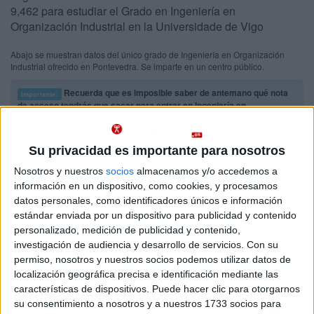
9,462 para estudiar el Grado en Ingeniería en
Organización Industrial en la Universidade de Vigo
Abajo se muestran datos del único grado de Ingeniería en Organización
Industrial ofrecido en Pontevedra. Se imparte en un centro público.
Recuerda que es imposible saber de antemano qué nota
Importante:
de acceso tendrás que sacar para entrar en Ingeniería en
Organización Industrial en Pontevedra este año.
Las notas de corte del
año pasado son sólo orientativas, ya que cambian cada año en función
de la demanda y del número de plazas ofrecidas.
Su privacidad es importante para nosotros
Nosotros y nuestros
socios
almacenamos y/o accedemos a
Titulaciones
información en un dispositivo, como cookies, y procesamos
datos personales, como identificadores únicos e información
estándar enviada por un dispositivo para publicidad y contenido
Grado en Ingeniería en Organización Industrial
Pontevedra
Presencial
personalizado, medición de publicidad y contenido,
Universidade de Vigo
investigación de audiencia y desarrollo de servicios.
Con su
Nota de corte
9,462
permiso, nosotros y nuestros socios podemos utilizar datos de
Universidad Pública
Web de la facultad:
http://eei.uvigo.es/
localización geográfica precisa e identificación mediante las
Duración:
4,0 años
características de dispositivos. Puede hacer clic para otorgarnos
Idioma de
Precio del primer curso:
836 €
enseñanza:
su consentimiento a nosotros y a nuestros 1733 socios para
Pídeles información ¡GRATIS!