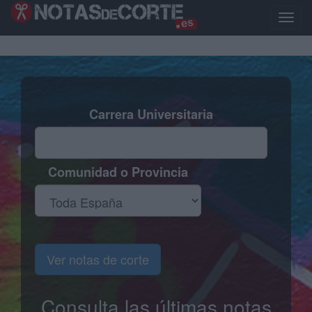
Pasar
al
Toggle
contenido
naviga
principal
Carrera Universitaria
Comunidad o Provincia
Ver notas de corte
Consulta las últimas notas