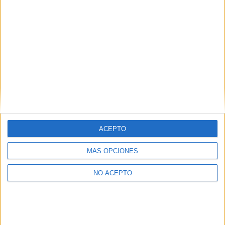
Ingeniería en Organización Industrial Vizcaya
Ingeniería en Organización Industrial Zaragoza
Las Notas de Corte más buscadas
ACEPTO
Simulador de notas de corte
Notas de corte Distrito Único Andaluz (DUA)
MÁS OPCIONES
Notas de corte Madrid
NO ACEPTO
Notas de corte Valencia
Notas de corte Cataluña
Notas de corte Galicia
Notas de corte Granada