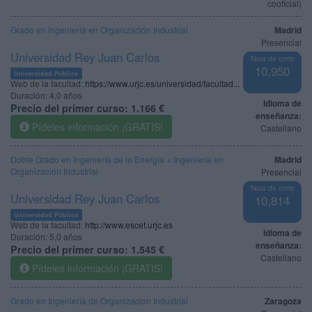
cooficial)
Grado en Ingeniería en Organización Industrial
Madrid
Presencial
Universidad Rey Juan Carlos
Nota de corte
10,950
Universidad Pública
Web de la facultad:
https://www.urjc.es/universidad/facultad...
Duración:
4,0 años
Idioma de
Precio del primer curso:
1.166 €
enseñanza:
Pídeles información ¡GRATIS!
Castellano
Doble Grado en Ingeniería de la Energía + Ingeniería en
Madrid
Organización Industrial
Presencial
Nota de corte
Universidad Rey Juan Carlos
10,814
Universidad Pública
Web de la facultad:
http://www.escet.urjc.es
Idioma de
Duración:
5,0 años
enseñanza:
Precio del primer curso:
1.545 €
Castellano
Pídeles información ¡GRATIS!
Grado en Ingeniería de Organización Industrial
Zaragoza