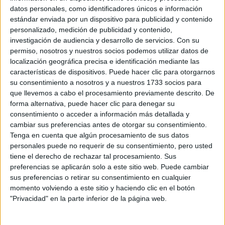
datos personales, como identificadores únicos e información
Doble Grado en Ingeniería Ambiental + Ingeniería en
Madrid
estándar enviada por un dispositivo para publicidad y contenido
Organización Industrial
Presencial
personalizado, medición de publicidad y contenido,
Nota de corte
Universidad Rey Juan Carlos
9,903
investigación de audiencia y desarrollo de servicios.
Con su
permiso, nosotros y nuestros socios podemos utilizar datos de
Universidad Pública
Web de la facultad:
http://www.escet.urjc.es
localización geográfica precisa e identificación mediante las
Idioma de
Duración:
5,0 años
características de dispositivos. Puede hacer clic para otorgarnos
enseñanza:
Precio del primer curso:
1.545 €
Castellano
su consentimiento a nosotros y a nuestros 1733 socios para
Pídeles información ¡GRATIS!
que llevemos a cabo el procesamiento previamente descrito. De
forma alternativa, puede hacer clic para denegar su
Grado en Ingeniería en Organización Industrial
Pontevedra
consentimiento o acceder a información más detallada y
Presencial
cambiar sus preferencias antes de otorgar su consentimiento.
Universidade de Vigo
Nota de corte
Tenga en cuenta que algún procesamiento de sus datos
9,462
Universidad Pública
personales puede no requerir de su consentimiento, pero usted
Web de la facultad:
http://eei.uvigo.es/
tiene el derecho de rechazar tal procesamiento. Sus
Duración:
4,0 años
Idioma de
preferencias se aplicarán solo a este sitio web. Puede cambiar
Precio del primer curso:
836 €
enseñanza:
sus preferencias o retirar su consentimiento en cualquier
Pídeles información ¡GRATIS!
Castellano
momento volviendo a este sitio y haciendo clic en el botón
"Privacidad" en la parte inferior de la página web.
Grado en Ingeniería en Organización Industrial
Valladolid
Presencial