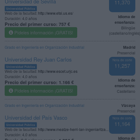
Universidad de Sevilla
11,370
Universidad Pública
Web de la facultad:
http://www.etsi.us.es/
Idioma de
Duración:
4,0 años
enseñanza:
Precio del primer curso:
757 €
Bilingüe
Pídeles información ¡GRATIS!
(castellano/inglés
Grado en Ingeniería en Organización Industrial
Madrid
Presencial
Universidad Rey Juan Carlos
Nota de corte
11,257
Universidad Pública
Web de la facultad:
http://www.escet.urjc.es
Duración:
4,0 años
Idioma de
Precio del primer curso:
1.166 €
enseñanza:
Pídeles información ¡GRATIS!
Castellano
Grado en Ingeniería en Organización Industrial
Vizcaya
Presencial
Universidad del País Vasco
Nota de corte
11,164
Universidad Pública
Web de la facultad:
http://www.meatze-herri-lan-ingeniaritza...
Duración:
4,0 años
Idioma de