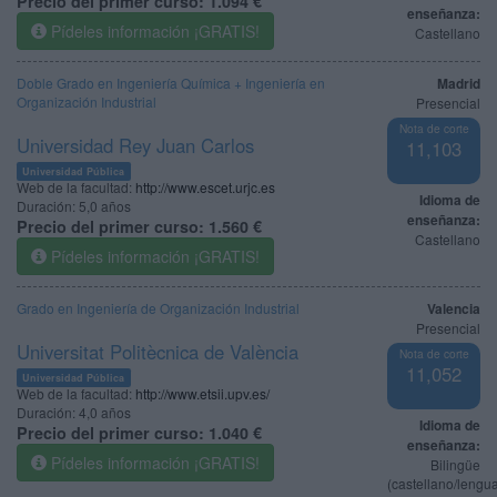
Precio del primer curso:
1.094 €
enseñanza:
Pídeles información ¡GRATIS!
Castellano
Doble Grado en Ingeniería Química + Ingeniería en
Madrid
Organización Industrial
Presencial
Nota de corte
Universidad Rey Juan Carlos
11,103
Universidad Pública
Web de la facultad:
http://www.escet.urjc.es
Idioma de
Duración:
5,0 años
enseñanza:
Precio del primer curso:
1.560 €
Castellano
Pídeles información ¡GRATIS!
Grado en Ingeniería de Organización Industrial
Valencia
Presencial
Universitat Politècnica de València
Nota de corte
11,052
Universidad Pública
Web de la facultad:
http://www.etsii.upv.es/
Duración:
4,0 años
Idioma de
Precio del primer curso:
1.040 €
enseñanza:
Pídeles información ¡GRATIS!
Bilingüe
(castellano/lengu