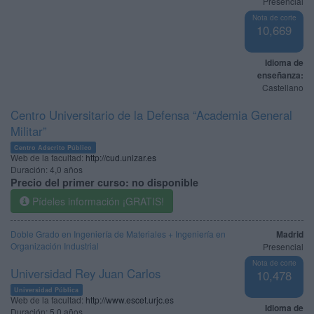
Presencial
Nota de corte
10,669
Idioma de
enseñanza:
Castellano
Centro Universitario de la Defensa “Academia General
Militar”
Centro Adscrito Público
Web de la facultad:
http://cud.unizar.es
Duración:
4,0 años
Precio del primer curso:
no disponible
Pídeles información ¡GRATIS!
Doble Grado en Ingeniería de Materiales + Ingeniería en
Madrid
Organización Industrial
Presencial
Nota de corte
Universidad Rey Juan Carlos
10,478
Universidad Pública
Web de la facultad:
http://www.escet.urjc.es
Idioma de
Duración:
5,0 años