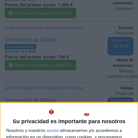
enseñanza:
Precio del primer curso:
1.560 €
Castellano
Pídeles información ¡GRATIS!
Grado en Ingeniería de Organización Industrial
Asturias
Presencial
Universidad de Oviedo
Nota de corte
10,218
Universidad Pública
Duración:
4,0 años
Precio del primer curso:
738 €
Idioma de
Pídeles información ¡GRATIS!
enseñanza:
Bilingüe
(castellano/inglés
Grado en Ingeniería de Organización Industrial
Málaga
Presencial
Universidad de Málaga
Nota de corte
10,086
Universidad Pública
Web de la facultad:
http://www.etsii.uma.es/
Duración:
4,0 años
Idioma de
Su privacidad es importante para nosotros
Precio del primer curso:
757 €
enseñanza:
Pídeles información ¡GRATIS!
Nosotros y nuestros
socios
almacenamos y/o accedemos a
Castellano
información en un dispositivo, como cookies, y procesamos