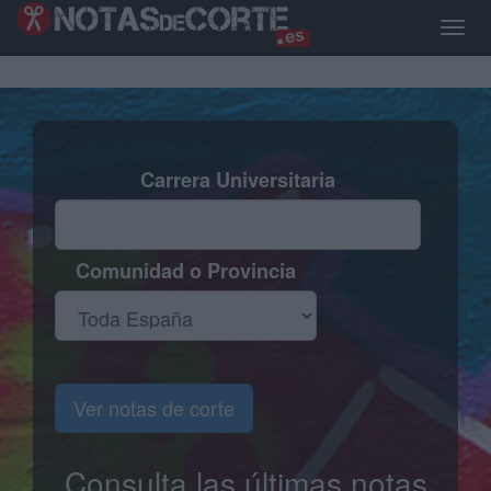
Pasar
al
Toggl
contenido
naviga
principal
Carrera Universitaria
Comunidad o Provincia
Ver notas de corte
Consulta las últimas notas