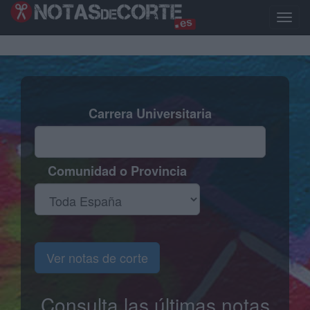
Pasar
al
Toggle
contenido
naviga
principal
Carrera Universitaria
Comunidad o Provincia
Ver notas de corte
Consulta las últimas notas