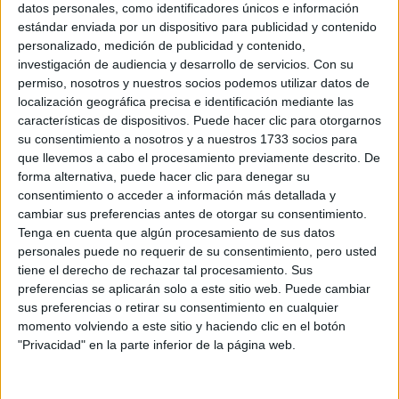
datos personales, como identificadores únicos e información
Nota de corte
Universidad Politécnica de Cartagena
estándar enviada por un dispositivo para publicidad y contenido
12,185
personalizado, medición de publicidad y contenido,
Universidad Pública
Duración:
5,0 años
investigación de audiencia y desarrollo de servicios.
Con su
Idioma de
Precio del primer curso:
no disponible
permiso, nosotros y nuestros socios podemos utilizar datos de
enseñanza:
localización geográfica precisa e identificación mediante las
Pídeles información ¡GRATIS!
Castellano
características de dispositivos. Puede hacer clic para otorgarnos
su consentimiento a nosotros y a nuestros 1733 socios para
Grado en Ingeniería en Diseño Industrial y Desarrollo de
Murcia
que llevemos a cabo el procesamiento previamente descrito. De
Producto
Presencial
forma alternativa, puede hacer clic para denegar su
Nota de corte
Universidad Politécnica de Cartagena
10,422
consentimiento o acceder a información más detallada y
cambiar sus preferencias antes de otorgar su consentimiento.
Universidad Pública
Duración:
4,0 años
Tenga en cuenta que algún procesamiento de sus datos
Idioma de
Precio del primer curso:
1.007 €
personales puede no requerir de su consentimiento, pero usted
enseñanza:
Pídeles información ¡GRATIS!
tiene el derecho de rechazar tal procesamiento. Sus
Castellano
preferencias se aplicarán solo a este sitio web. Puede cambiar
sus preferencias o retirar su consentimiento en cualquier
momento volviendo a este sitio y haciendo clic en el botón
Notas de corte Ingeniería en
"Privacidad" en la parte inferior de la página web.
Diseño Industrial y Desarrollo
de Producto por provincias