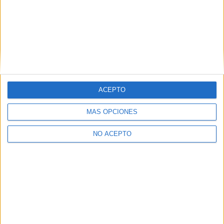
Ingeniería en Diseño Industrial y Desarrollo de Producto
Valladolid
Ingeniería en Diseño Industrial y Desarrollo de Producto
Vizcaya
Ingeniería en Diseño Industrial y Desarrollo de Producto
Zaragoza
ACEPTO
MÁS OPCIONES
NO ACEPTO
Las Notas de Corte más buscadas
Simulador de notas de corte
Notas de corte Distrito Único Andaluz (DUA)
Notas de corte Madrid