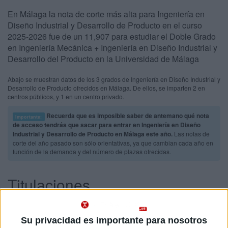
En Málaga la nota de corte más alta para Ingeniería en
Diseño Industrial y Desarrollo de Producto en el curso
2025-2026 fue de un 11,907 para estudiar el Doble Grado
en Ingeniería Mecánica + Ingeniería en Diseño Industrial y
Desarrollo del Producto en la Universidad de Málaga
Abajo se muestran datos de los 3 grados de Ingeniería en Diseño Industrial y
Desarrollo de Producto ofrecidos en Málaga. De ellos, se imparten 2 en
centros públicos, y 1 en un centro privado.
Recuerda que es imposible saber de antemano qué nota
Importante:
de acceso tendrás que sacar para entrar en Ingeniería en Diseño
Industrial y Desarrollo de Producto en Málaga este año.
Las notas de
corte del año pasado son sólo orientativas, ya que cambian cada año en
función de la demanda y del número de plazas ofrecidas.
Titulaciones
Doble Grado en Ingeniería Mecánica + Ingeniería en Diseño
Málaga
Industrial y Desarrollo del Producto
Presencial
Su privacidad es importante para nosotros
Nota de corte