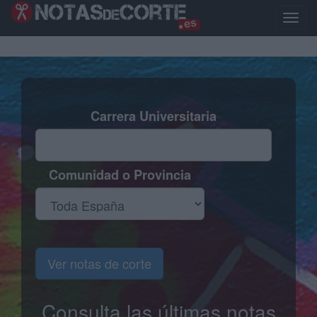
Pasar
al
Toggle
contenido
naviga
principal
Carrera Universitaria
Comunidad o Provincia
Ver notas de corte
Consulta las últimas notas