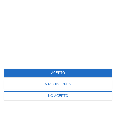
Málaga
Ingeniería en Diseño Industrial y Desarrollo de Producto
Sevilla
Ingeniería en Diseño Industrial y Desarrollo de Producto
Valencia
Ingeniería en Diseño Industrial y Desarrollo de Producto
Valladolid
Ingeniería en Diseño Industrial y Desarrollo de Producto
Vizcaya
ACEPTO
Ingeniería en Diseño Industrial y Desarrollo de Producto
Zaragoza
MÁS OPCIONES
NO ACEPTO