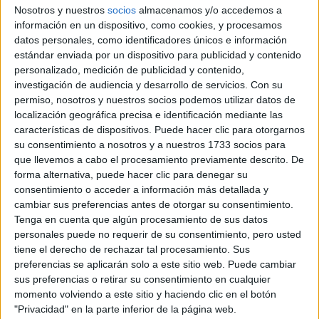
Universidad de Málaga
11,907
Nosotros y nuestros
socios
almacenamos y/o accedemos a
información en un dispositivo, como cookies, y procesamos
Universidad Pública
Duración:
5,0 años
datos personales, como identificadores únicos e información
Idioma de
Precio del primer curso:
no disponible
estándar enviada por un dispositivo para publicidad y contenido
enseñanza:
Pídeles información ¡GRATIS!
Castellano
personalizado, medición de publicidad y contenido,
investigación de audiencia y desarrollo de servicios.
Con su
permiso, nosotros y nuestros socios podemos utilizar datos de
Grado en Ingeniería en Diseño Industrial y Desarrollo del
Málaga
Producto
Presencial
localización geográfica precisa e identificación mediante las
características de dispositivos. Puede hacer clic para otorgarnos
Nota de corte
Universidad de Málaga
9,277
su consentimiento a nosotros y a nuestros 1733 socios para
Universidad Pública
que llevemos a cabo el procesamiento previamente descrito. De
Duración:
4,0 años
forma alternativa, puede hacer clic para denegar su
Idioma de
Precio del primer curso:
757 €
enseñanza:
consentimiento o acceder a información más detallada y
Pídeles información ¡GRATIS!
Castellano
cambiar sus preferencias antes de otorgar su consentimiento.
Tenga en cuenta que algún procesamiento de sus datos
Grado en Diseño Industrial y Desarrollo de Producto
Málaga
personales puede no requerir de su consentimiento, pero usted
Presencial
tiene el derecho de rechazar tal procesamiento. Sus
Universidad Alfonso X el Sabio
Nota de corte
preferencias se aplicarán solo a este sitio web. Puede cambiar
No aplica
Universidad Privada
sus preferencias o retirar su consentimiento en cualquier
Duración:
4,0 años
momento volviendo a este sitio y haciendo clic en el botón
Precio del primer curso:
10.200 €
Idioma de
"Privacidad" en la parte inferior de la página web.