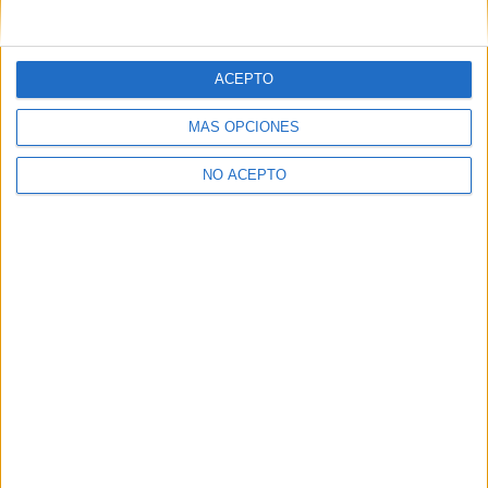
ACEPTO
MÁS OPCIONES
NO ACEPTO
Las Notas de Corte más buscadas
Simulador de notas de corte
Notas de corte Distrito Único Andaluz (DUA)
Notas de corte Madrid
Notas de corte Valencia
Notas de corte Cataluña
Notas de corte Galicia
Notas de corte Granada
Notas de corte Medicina
Notas de corte Enfermería