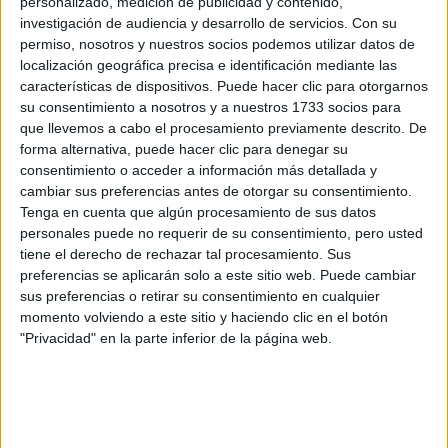
(castellano/inglés
personalizado, medición de publicidad y contenido,
investigación de audiencia y desarrollo de servicios.
Con su
Grado en Ingeniería Civil (Mención en construcciones civiles)
Cantabria
permiso, nosotros y nuestros socios podemos utilizar datos de
Presencial
localización geográfica precisa e identificación mediante las
Universidad de Cantabria
Nota de corte
características de dispositivos. Puede hacer clic para otorgarnos
6,611
Universidad Pública
su consentimiento a nosotros y a nuestros 1733 socios para
Web de la facultad:
http://web.unican.es/centros/caminos
que llevemos a cabo el procesamiento previamente descrito. De
Duración:
4,0 años
Idioma de
forma alternativa, puede hacer clic para denegar su
Precio del primer curso:
872 €
enseñanza:
consentimiento o acceder a información más detallada y
Pídeles información ¡GRATIS!
Castellano
cambiar sus preferencias antes de otorgar su consentimiento.
Tenga en cuenta que algún procesamiento de sus datos
personales puede no requerir de su consentimiento, pero usted
Notas de corte Ingeniería Civil
tiene el derecho de rechazar tal procesamiento. Sus
preferencias se aplicarán solo a este sitio web. Puede cambiar
por provincias
sus preferencias o retirar su consentimiento en cualquier
momento volviendo a este sitio y haciendo clic en el botón
Oferta en toda España
"Privacidad" en la parte inferior de la página web.
Ingeniería Civil A Coruña
Ingeniería Civil Alicante