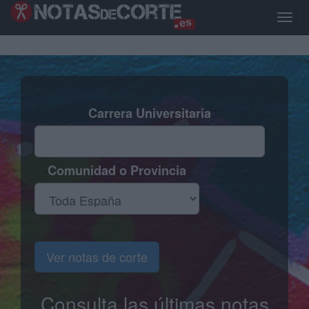
Pasar
al
Toggl
contenido
naviga
principal
Carrera Universitaria
Comunidad o Provincia
Ver notas de corte
Consulta las últimas notas