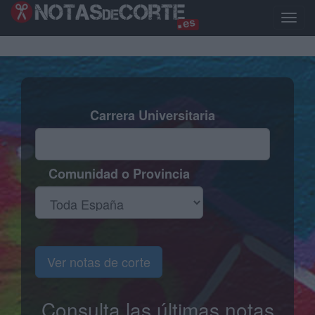
Pasar
al
Toggle
contenido
naviga
principal
Carrera Universitaria
Comunidad o Provincia
Ver notas de corte
Consulta las últimas notas