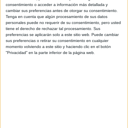
Universidad Pública
consentimiento o acceder a información más detallada y
Web de la facultad:
http://portal.uned.es/portal/page?_pagei...
cambiar sus preferencias antes de otorgar su consentimiento.
Duración:
4,0 años
Precio del primer curso:
780 €
Tenga en cuenta que algún procesamiento de sus datos
personales puede no requerir de su consentimiento, pero usted
Pídeles información ¡GRATIS!
tiene el derecho de rechazar tal procesamiento. Sus
preferencias se aplicarán solo a este sitio web. Puede cambiar
Grado en Geografía, Historia e Historia del Arte
Madrid
sus preferencias o retirar su consentimiento en cualquier
Presencial
momento volviendo a este sitio y haciendo clic en el botón
Universidad Autónoma de Madrid
Nota de corte
"Privacidad" en la parte inferior de la página web.
...
Universidad Pública
Duración:
4,0 años
Precio del primer curso:
1.015 €
Idioma de
Pídeles información ¡GRATIS!
enseñanza:
Castellano
Notas de corte Geografía por
provincias
Oferta en toda España