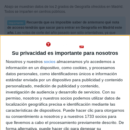
Abajo se muestran datos de los 2 grados de Geografía ofrecidos en Madrid.
Todos se imparten en centros públicos.
Recuerda que es imposible saber de antemano qué nota
Importante:
de acceso tendrás que sacar para entrar en Geografía en Madrid este
año.
Las notas de corte del año pasado son sólo orientativas, ya que
cambian cada año en función de la demanda y del número de plazas
ofrecidas.
Su privacidad es importante para nosotros
Titulaciones
Nosotros y nuestros
socios
almacenamos y/o accedemos a
información en un dispositivo, como cookies, y procesamos
Grado en Geografía e Historia
Madrid
datos personales, como identificadores únicos e información
A distancia
estándar enviada por un dispositivo para publicidad y contenido
Nota de corte
personalizado, medición de publicidad y contenido,
5,000
investigación de audiencia y desarrollo de servicios.
Con su
permiso, nosotros y nuestros socios podemos utilizar datos de
Idioma de
localización geográfica precisa e identificación mediante las
enseñanza:
características de dispositivos. Puede hacer clic para otorgarnos
Castellano
su consentimiento a nosotros y a nuestros 1733 socios para
que llevemos a cabo el procesamiento previamente descrito. De
Universidad Nacional de Educación a Distancia
forma alternativa, puede hacer clic para denegar su