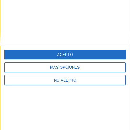
Las Notas de Corte más buscadas
Simulador de notas de corte
ACEPTO
Notas de corte Distrito Único Andaluz (DUA)
Notas de corte Madrid
MÁS OPCIONES
Notas de corte Valencia
Notas de corte Cataluña
NO ACEPTO
Notas de corte Galicia
Notas de corte Granada
Notas de corte Medicina
Notas de corte Enfermería
Notas de corte Psicología
Notas de corte Veterinaria