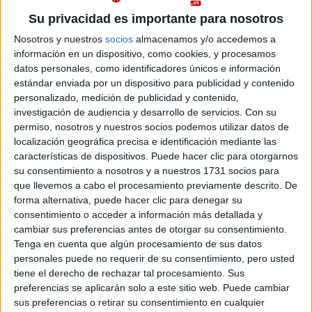
Idioma de
Pídeles información ¡GRATIS!
enseñanza:
Su privacidad es importante para nosotros
Castellano
Nosotros y nuestros
socios
almacenamos y/o accedemos a
información en un dispositivo, como cookies, y procesamos
Grado en Ciencia y Tecnología Geográficas
Murcia
Presencial
datos personales, como identificadores únicos e información
Universidad de Murcia
estándar enviada por un dispositivo para publicidad y contenido
Nota de corte
5,000
personalizado, medición de publicidad y contenido,
Universidad Pública
Duración:
4,0 años
investigación de audiencia y desarrollo de servicios.
Con su
Precio del primer curso:
863 €
permiso, nosotros y nuestros socios podemos utilizar datos de
Idioma de
Pídeles información ¡GRATIS!
enseñanza:
localización geográfica precisa e identificación mediante las
Castellano
características de dispositivos. Puede hacer clic para otorgarnos
su consentimiento a nosotros y a nuestros 1731 socios para
Grado en Geografía e Historia
Ourense
que llevemos a cabo el procesamiento previamente descrito. De
Presencial
forma alternativa, puede hacer clic para denegar su
Universidade de Vigo
Nota de corte
consentimiento o acceder a información más detallada y
5,000
Universidad Pública
cambiar sus preferencias antes de otorgar su consentimiento.
Web de la facultad:
http://webs.uvigo.es/historia/
Tenga en cuenta que algún procesamiento de sus datos
Duración:
4,0 años
Idioma de
Precio del primer curso:
591 €
personales puede no requerir de su consentimiento, pero usted
enseñanza:
tiene el derecho de rechazar tal procesamiento. Sus
Pídeles información ¡GRATIS!
Castellano
preferencias se aplicarán solo a este sitio web. Puede cambiar
sus preferencias o retirar su consentimiento en cualquier
Doble Grado en Geografía e Historia + Historia del Arte
Jaén