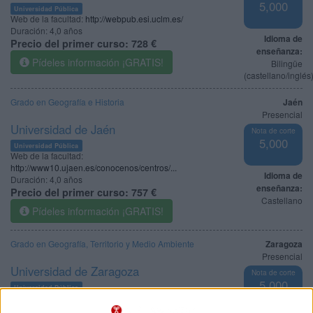
5,000
Universidad Pública
Web de la facultad:
http://webpub.esi.uclm.es/
Duración:
4,0 años
Idioma de
Precio del primer curso:
728 €
enseñanza:
Pídeles información ¡GRATIS!
Bilingüe
(castellano/inglés
Grado en Geografía e Historia
Jaén
Presencial
Universidad de Jaén
Nota de corte
5,000
Universidad Pública
Web de la facultad:
http://www10.ujaen.es/conocenos/centros/...
Idioma de
Duración:
4,0 años
enseñanza:
Precio del primer curso:
757 €
Castellano
Pídeles información ¡GRATIS!
Grado en Geografía, Territorio y Medio Ambiente
Zaragoza
Presencial
Universidad de Zaragoza
Nota de corte
5,000
Universidad Pública
Duración:
4,0 años
Precio del primer curso:
931 €