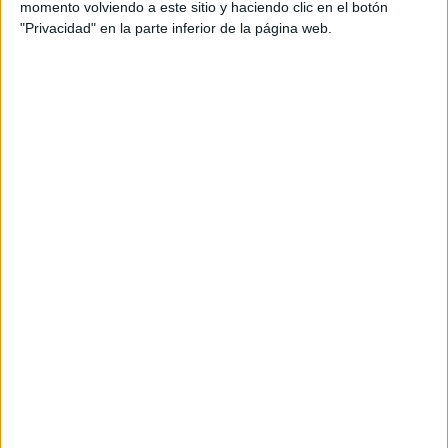
momento volviendo a este sitio y haciendo clic en el botón
Presencial
"Privacidad" en la parte inferior de la página web.
Universidad de Jaén
Nota de corte
5,000
Universidad Pública
Duración:
5,0 años
Precio del primer curso:
no disponible
Idioma de
Pídeles información ¡GRATIS!
enseñanza:
Castellano
Doble Grado en Turismo + Geografía, Territorio y Medio
Girona
Ambiente
Presencial
Nota de corte
Universitat de Girona
5,000
Universidad Pública
Duración:
4,0 años
Idioma de
Precio del primer curso:
1.061 €
enseñanza:
Pídeles información ¡GRATIS!
Bilingüe
(castellano/lengu
cooficial)
Grado en Geografía e Historia
Sevilla
Presencial
Universidad Pablo de Olavide
Nota de corte