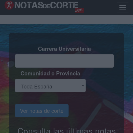
Pasar
al
Toggl
contenido
naviga
principal
Carrera Universitaria
Comunidad o Provincia
Ver notas de corte
Consulta las últimas notas