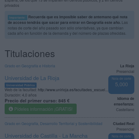
privados
Recuerda que es imposible saber de antemano qué nota
Importante:
de acceso tendrás que sacar para entrar en Geografía este año.
Las
notas de corte del año pasado son sólo orientativas, ya que cambian
cada año en función de la demanda y del número de plazas ofrecidas.
Titulaciones
Grado en Geografía e Historia
La Rioja
Presencial
Universidad de La Rioja
Nota de corte
5,000
Universidad Pública
Web de la facultad:
http://www.unirioja.es/facultades_escuel...
Duración:
4,0 años
Idioma de
Precio del primer curso:
845 €
enseñanza:
Pídeles información ¡GRATIS!
Castellano
Grado en Geografía, Desarrollo Territorial y Sostenibilidad
Ciudad Real
Presencial
Universidad de Castilla - La Mancha
Nota de corte