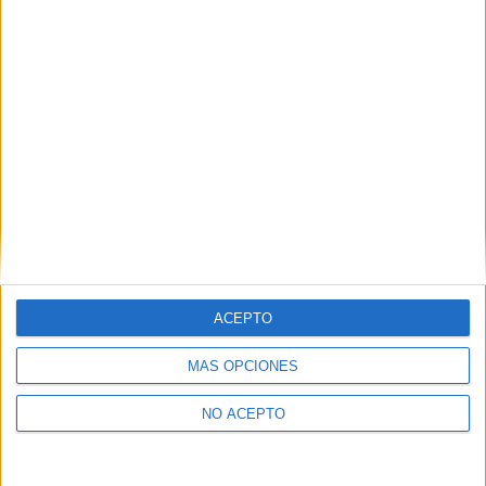
Economía Murcia
Economía Málaga
Economía Navarra
Economía Pontevedra
Economía Salamanca
Economía Segovia
Economía Sevilla
ACEPTO
Economía Tarragona
MÁS OPCIONES
Economía Tenerife
NO ACEPTO
Economía Valencia
Economía Valladolid