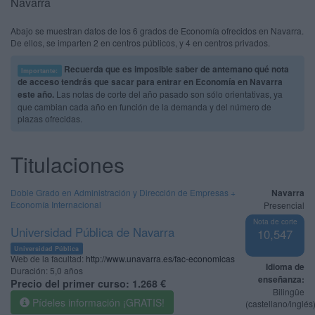
Navarra
Abajo se muestran datos de los 6 grados de Economía ofrecidos en Navarra.
De ellos, se imparten 2 en centros públicos, y 4 en centros privados.
Recuerda que es imposible saber de antemano qué nota
Importante:
de acceso tendrás que sacar para entrar en Economía en Navarra
este año.
Las notas de corte del año pasado son sólo orientativas, ya
que cambian cada año en función de la demanda y del número de
plazas ofrecidas.
Titulaciones
Doble Grado en Administración y Dirección de Empresas +
Navarra
Economía Internacional
Presencial
Nota de corte
Universidad Pública de Navarra
10,547
Universidad Pública
Web de la facultad:
http://www.unavarra.es/fac-economicas
Idioma de
Duración:
5,0 años
enseñanza:
Precio del primer curso:
1.268 €
Bilingüe
Pídeles información ¡GRATIS!
(castellano/inglés