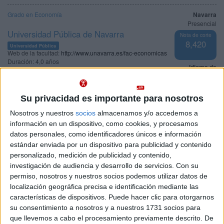
Grado en Economía
Navarra
Presencial
Universidad Pública de Navarra
Nota de corte
8,420
Universidad Pública
Web de la facultad:
http://www.unavarra.es/fac-economicas
Duración:
4,0 años
Idioma de
Precio del primer curso:
906 €
enseñanza:
Pídeles información ¡GRATIS!
Castellano
Su privacidad es importante para nosotros
Grado en Economía+ Leadership and Governance Program
Navarra
Nosotros y nuestros
socios
almacenamos y/o accedemos a
(Título Propio)
Presencial
información en un dispositivo, como cookies, y procesamos
Nota de corte
Universidad de Navarra
datos personales, como identificadores únicos e información
No aplica
estándar enviada por un dispositivo para publicidad y contenido
Universidad Privada
Duración:
4,0 años
personalizado, medición de publicidad y contenido,
Idioma de
Precio del primer curso:
19.250 €
investigación de audiencia y desarrollo de servicios.
Con su
enseñanza:
permiso, nosotros y nuestros socios podemos utilizar datos de
Pídeles información ¡GRATIS!
Bilingüe
(castellano/inglés
localización geográfica precisa e identificación mediante las
características de dispositivos. Puede hacer clic para otorgarnos
Doble Grado en Economía + Derecho
Navarra
su consentimiento a nosotros y a nuestros 1731 socios para
Presencial
que llevemos a cabo el procesamiento previamente descrito. De