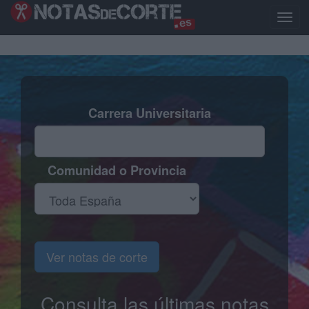
Pasar
al
Toggl
contenido
naviga
principal
Carrera Universitaria
Comunidad o Provincia
Ver notas de corte
Consulta las últimas notas