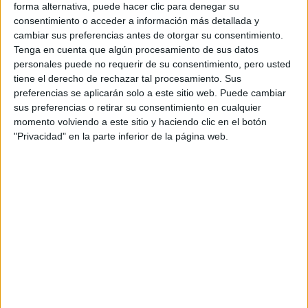
Universidad de Navarra
Nota de corte
forma alternativa, puede hacer clic para denegar su
No aplica
Universidad Privada
consentimiento o acceder a información más detallada y
Duración:
5,0 años
cambiar sus preferencias antes de otorgar su consentimiento.
Precio del primer curso:
17.201 €
Idioma de
Tenga en cuenta que algún procesamiento de sus datos
Pídeles información ¡GRATIS!
enseñanza:
personales puede no requerir de su consentimiento, pero usted
Bilingüe
tiene el derecho de rechazar tal procesamiento. Sus
(castellano/inglés
preferencias se aplicarán solo a este sitio web. Puede cambiar
sus preferencias o retirar su consentimiento en cualquier
Grado en Economía
Navarra
Presencial
momento volviendo a este sitio y haciendo clic en el botón
Universidad de Navarra
"Privacidad" en la parte inferior de la página web.
Nota de corte
No aplica
Universidad Privada
Duración:
4,0 años
Precio del primer curso:
19.250 €
Idioma de
Pídeles información ¡GRATIS!
enseñanza:
Bilingüe
(castellano/inglés
Grado en Filosofía, Política y Economía
Navarra
Presencial
Universidad de Navarra
Nota de corte
No aplica
Universidad Privada
Web de la facultad:
http://www.unav.es/facultad/fyl/