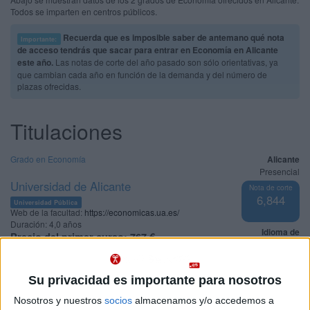
Todos se imparten en centros públicos.
Recuerda que es imposible saber de antemano qué nota
Importante:
de acceso tendrás que sacar para entrar en Economía en Alicante
este año.
Las notas de corte del año pasado son sólo orientativas, ya
que cambian cada año en función de la demanda y del número de
plazas ofrecidas.
Titulaciones
Grado en Economía
Alicante
Presencial
Universidad de Alicante
Nota de corte
6,844
Universidad Pública
Web de la facultad:
https://economicas.ua.es/
Duración:
4,0 años
Idioma de
Precio del primer curso:
767 €
enseñanza:
Pídeles información ¡GRATIS!
Trilingüe
(castellano/lengu
Su privacidad es importante para nosotros
cooficial/inglés)
Nosotros y nuestros
socios
almacenamos y/o accedemos a
Grado en Gestión, Tecnología y Moda (Bachelor in Fashion
Alicante