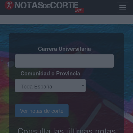
Pasar
al
Toggl
contenido
naviga
principal
Carrera Universitaria
Comunidad o Provincia
Ver notas de corte
Consulta las últimas notas