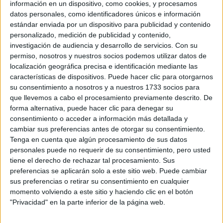
información en un dispositivo, como cookies, y procesamos
Management and Technology)
Presencial
datos personales, como identificadores únicos e información
Nota de corte
Universidad Miguel Hernández de Elche
estándar enviada por un dispositivo para publicidad y contenido
6,029
personalizado, medición de publicidad y contenido,
Universidad Pública
Duración:
4,0 años
investigación de audiencia y desarrollo de servicios.
Con su
Idioma de
Precio del primer curso:
767 €
permiso, nosotros y nuestros socios podemos utilizar datos de
enseñanza:
Pídeles información ¡GRATIS!
localización geográfica precisa e identificación mediante las
Bilingüe
(castellano/inglés
características de dispositivos. Puede hacer clic para otorgarnos
su consentimiento a nosotros y a nuestros 1733 socios para
que llevemos a cabo el procesamiento previamente descrito. De
Notas de corte Economía por
forma alternativa, puede hacer clic para denegar su
consentimiento o acceder a información más detallada y
provincias
cambiar sus preferencias antes de otorgar su consentimiento.
Tenga en cuenta que algún procesamiento de sus datos
Oferta en toda España
personales puede no requerir de su consentimiento, pero usted
tiene el derecho de rechazar tal procesamiento. Sus
Economía A Coruña
preferencias se aplicarán solo a este sitio web. Puede cambiar
sus preferencias o retirar su consentimiento en cualquier
Economía Albacete
momento volviendo a este sitio y haciendo clic en el botón
"Privacidad" en la parte inferior de la página web.
Economía Alicante