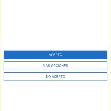
Economía Tenerife
Economía Valencia
Economía Valladolid
Economía Vizcaya
Economía Zaragoza
Economía Ávila
ACEPTO
MÁS OPCIONES
NO ACEPTO
Las Notas de Corte más buscadas
Simulador de notas de corte