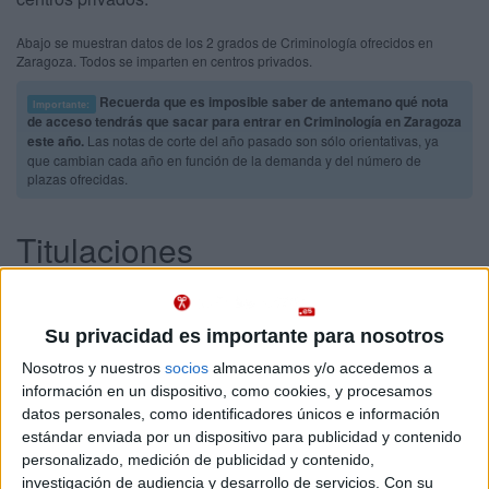
Abajo se muestran datos de los 2 grados de Criminología ofrecidos en
Zaragoza. Todos se imparten en centros privados.
Recuerda que es imposible saber de antemano qué nota
Importante:
de acceso tendrás que sacar para entrar en Criminología en Zaragoza
este año.
Las notas de corte del año pasado son sólo orientativas, ya
que cambian cada año en función de la demanda y del número de
plazas ofrecidas.
Titulaciones
Grado en Criminología
Zaragoza
Presencial
Universidad San Jorge
Su privacidad es importante para nosotros
Nota de corte
No aplica
Universidad Privada
Nosotros y nuestros
socios
almacenamos y/o accedemos a
Duración:
4,0 años
información en un dispositivo, como cookies, y procesamos
Precio del primer curso:
10.500 €
Idioma de
datos personales, como identificadores únicos e información
Pídeles información ¡GRATIS!
enseñanza:
estándar enviada por un dispositivo para publicidad y contenido
Castellano
personalizado, medición de publicidad y contenido,
investigación de audiencia y desarrollo de servicios.
Con su
Doble Grado en Derecho + Criminología