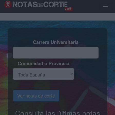
Pasar
al
Toggle
contenido
naviga
principal
Carrera Universitaria
Comunidad o Provincia
Ver notas de corte
Consulta las últimas notas