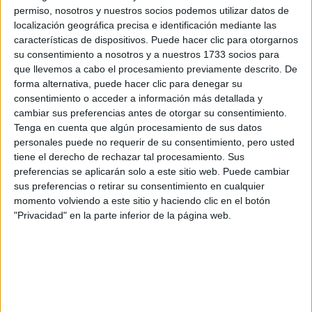
Zaragoza
permiso, nosotros y nuestros socios podemos utilizar datos de
Presencial
Universidad San Jorge
localización geográfica precisa e identificación mediante las
Nota de corte
No aplica
características de dispositivos. Puede hacer clic para otorgarnos
Universidad Privada
Duración:
6,0 años
su consentimiento a nosotros y a nuestros 1733 socios para
Precio del primer curso:
12.600 €
que llevemos a cabo el procesamiento previamente descrito. De
Idioma de
forma alternativa, puede hacer clic para denegar su
Pídeles información ¡GRATIS!
enseñanza:
Castellano
consentimiento o acceder a información más detallada y
cambiar sus preferencias antes de otorgar su consentimiento.
Tenga en cuenta que algún procesamiento de sus datos
Notas de corte Criminología
personales puede no requerir de su consentimiento, pero usted
tiene el derecho de rechazar tal procesamiento. Sus
por provincias
preferencias se aplicarán solo a este sitio web. Puede cambiar
sus preferencias o retirar su consentimiento en cualquier
Oferta en toda España
momento volviendo a este sitio y haciendo clic en el botón
"Privacidad" en la parte inferior de la página web.
Criminología A Coruña
Criminología Albacete
Criminología Alicante