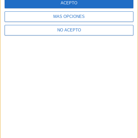
ACEPTO
MÁS OPCIONES
NO ACEPTO
Las Notas de Corte más buscadas
Simulador de notas de corte
Notas de corte Distrito Único Andaluz (DUA)
Notas de corte Madrid
Notas de corte Valencia
Notas de corte Cataluña
Notas de corte Galicia
Notas de corte Granada
Notas de corte Medicina
Notas de corte Enfermería
Notas de corte Psicología
Notas de corte Veterinaria
Notas de corte Ingeniería Aeroespacial