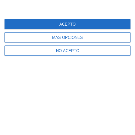
ACEPTO
MÁS OPCIONES
NO ACEPTO
Las Notas de Corte más buscadas
Simulador de notas de corte
Notas de corte Distrito Único Andaluz (DUA)
Notas de corte Madrid
Notas de corte Valencia
Notas de corte Cataluña
Notas de corte Galicia
Notas de corte Granada
Notas de corte Medicina
Notas de corte Enfermería