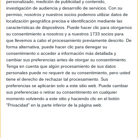
(castellano/lengu
personalizado, medición de publicidad y contenido,
cooficial)
investigación de audiencia y desarrollo de servicios.
Con su
permiso, nosotros y nuestros socios podemos utilizar datos de
Grado en Criminología
Girona
localización geográfica precisa e identificación mediante las
Presencial
características de dispositivos. Puede hacer clic para otorgarnos
Universitat de Girona
Nota de corte
su consentimiento a nosotros y a nuestros 1733 socios para
8,491
Universidad Pública
que llevemos a cabo el procesamiento previamente descrito. De
Web de la facultad:
https://www.udg.edu/es/fd
Duración:
4,0 años
forma alternativa, puede hacer clic para denegar su
Idioma de
Precio del primer curso:
1.061 €
consentimiento o acceder a información más detallada y
enseñanza:
Pídeles información ¡GRATIS!
cambiar sus preferencias antes de otorgar su consentimiento.
Bilingüe
(castellano/lengu
Tenga en cuenta que algún procesamiento de sus datos
cooficial)
personales puede no requerir de su consentimiento, pero usted
tiene el derecho de rechazar tal procesamiento. Sus
preferencias se aplicarán solo a este sitio web. Puede cambiar
Notas de corte Criminología
sus preferencias o retirar su consentimiento en cualquier
momento volviendo a este sitio y haciendo clic en el botón
por provincias
"Privacidad" en la parte inferior de la página web.
Oferta en toda España
Criminología A Coruña