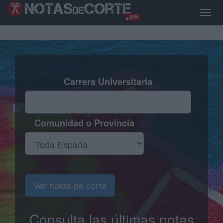
Pasar
al
Toggl
contenido
naviga
principal
Carrera Universitaria
Comunidad o Provincia
Ver notas de corte
Consulta las últimas notas