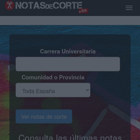
Pasar
al
Toggl
contenido
naviga
principal
Carrera Universitaria
Comunidad o Provincia
Ver notas de corte
Consulta las últimas notas