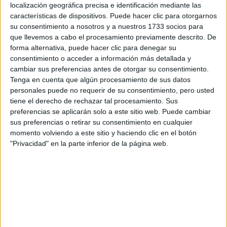
enseñanza:
localización geográfica precisa e identificación mediante las
Pídeles información ¡GRATIS!
Bilingüe
características de dispositivos. Puede hacer clic para otorgarnos
(castellano/lengu
su consentimiento a nosotros y a nuestros 1733 socios para
cooficial)
que llevemos a cabo el procesamiento previamente descrito. De
forma alternativa, puede hacer clic para denegar su
Grado en Ciencias del Mar
Valencia
Presencial
consentimiento o acceder a información más detallada y
cambiar sus preferencias antes de otorgar su consentimiento.
Nota de corte
No aplica
Tenga en cuenta que algún procesamiento de sus datos
personales puede no requerir de su consentimiento, pero usted
tiene el derecho de rechazar tal procesamiento. Sus
Idioma de
enseñanza:
preferencias se aplicarán solo a este sitio web. Puede cambiar
Castellano
sus preferencias o retirar su consentimiento en cualquier
momento volviendo a este sitio y haciendo clic en el botón
Universidad Católica de Valencia San Vicente Mártir
"Privacidad" en la parte inferior de la página web.
Universidad Privada
Web de la facultad:
http://www.ucv.es
Duración:
4,0 años
Precio del primer curso:
5.880 €
Pídeles información ¡GRATIS!
Doble Grado en Ciencias del Mar + Biotecnología
Valencia
Presencial