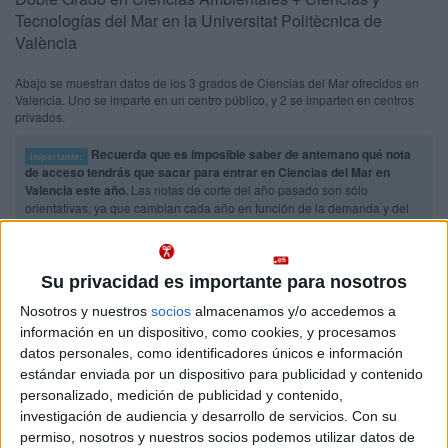
Tecnologías del Mar en la Universitat Politècnica de
València
Abajo se muestran datos de los 3 grados de Ciencias del Mar ofrecidos en
Valencia. Uno se imparte en un centro público, y 2 se imparten en centros
privados.
Recuerda que es imposible saber de antemano qué nota
Importante:
de acceso tendrás que sacar para entrar en Ciencias del Mar en
Valencia este año.
Las notas de corte del año pasado son sólo
orientativas, ya que cambian cada año en función de la demanda y del
número de plazas ofrecidas.
Titulaciones
Su privacidad es importante para nosotros
Nosotros y nuestros
socios
almacenamos y/o accedemos a
Doble Grado en Ciencias Ambientales + Ciencias y
Valencia
información en un dispositivo, como cookies, y procesamos
Tecnologías del Mar
Presencial
datos personales, como identificadores únicos e información
Nota de corte
estándar enviada por un dispositivo para publicidad y contenido
Universitat Politècnica de València
6,779
personalizado, medición de publicidad y contenido,
Universidad Pública
investigación de audiencia y desarrollo de servicios.
Con su
Duración:
5,0 años
Idioma de
permiso, nosotros y nuestros socios podemos utilizar datos de
Precio del primer curso:
1.144 €