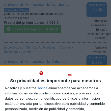
Universitat Politècnica de Catalunya
Nota de corte
7,305
Universidad Pública
Web de la facultad:
https://camins.upc.edu/es
Duración:
4,0 años
Idioma de
Precio del primer curso:
1.061 €
enseñanza:
Pídeles información ¡GRATIS!
Bilingüe
(castellano/lengu
cooficial)
Doble Grado en Ciencias Ambientales + Ciencias y
Valencia
Tecnologías del Mar
Presencial
Nota de corte
Universitat Politècnica de València
6,779
Universidad Pública
Duración:
5,0 años
Idioma de
Precio del primer curso:
1.144 €
enseñanza:
Su privacidad es importante para nosotros
Pídeles información ¡GRATIS!
Bilingüe
(castellano/lengu
Nosotros y nuestros
socios
almacenamos y/o accedemos a
cooficial)
información en un dispositivo, como cookies, y procesamos
datos personales, como identificadores únicos e información
Doble Grado en Ciencias del Mar + Ciencias Ambientales
Cádiz
estándar enviada por un dispositivo para publicidad y contenido
Presencial
personalizado, medición de publicidad y contenido,
Universidad de Cádiz
Nota de corte