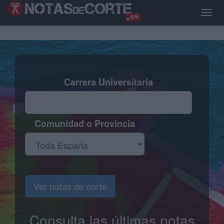
Pasar
al
Toggl
contenido
naviga
principal
Carrera Universitaria
Comunidad o Provincia
Ver notas de corte
Consulta las últimas notas