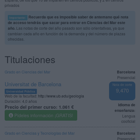
privados
Recuerda que es imposible saber de antemano qué nota
Importante:
de acceso tendrás que sacar para entrar en Ciencias del Mar este
año.
Las notas de corte del año pasado son sólo orientativas, ya que
cambian cada año en función de la demanda y del número de plazas
ofrecidas.
Titulaciones
Grado en Ciencias del Mar
Barcelona
Presencial
Universitat de Barcelona
Nota de corte
9,470
Universidad Pública
Web de la facultad:
http://www.ub.edu/geologia
Duración:
4,0 años
Idioma de
Precio del primer curso:
1.061 €
enseñanza:
Pídeles información ¡GRATIS!
Lengua
cooficial
Grado en Ciencias y Tecnologías del Mar
Barcelona
Presencial