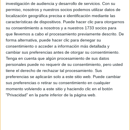
6,000
investigación de audiencia y desarrollo de servicios.
Con su
Universidad Pública
Web de la facultad:
https://ccmaryambientales.uca.es/
permiso, nosotros y nuestros socios podemos utilizar datos de
Duración:
5,0 años
localización geográfica precisa e identificación mediante las
Idioma de
Precio del primer curso:
no disponible
características de dispositivos. Puede hacer clic para otorgarnos
enseñanza:
Pídeles información ¡GRATIS!
su consentimiento a nosotros y a nuestros 1733 socios para
Castellano
que llevemos a cabo el procesamiento previamente descrito. De
forma alternativa, puede hacer clic para denegar su
Grado en Ciencias del Mar
Pontevedra
consentimiento o acceder a información más detallada y
Presencial
Universidade de Vigo
cambiar sus preferencias antes de otorgar su consentimiento.
Nota de corte
5,878
Tenga en cuenta que algún procesamiento de sus datos
Universidad Pública
Web de la facultad:
http://www.facultadeccdomar.es/
personales puede no requerir de su consentimiento, pero usted
Duración:
4,0 años
tiene el derecho de rechazar tal procesamiento. Sus
Idioma de
Precio del primer curso:
836 €
preferencias se aplicarán solo a este sitio web. Puede cambiar
enseñanza:
Pídeles información ¡GRATIS!
Castellano
sus preferencias o retirar su consentimiento en cualquier
momento volviendo a este sitio y haciendo clic en el botón
"Privacidad" en la parte inferior de la página web.
Grado en Ciencias del Mar
Cádiz
Presencial
Universidad de Cádiz
Nota de corte
5,000
Universidad Pública
Web de la facultad:
https://ccmaryambientales.uca.es/
Duración:
4,0 años
Idioma de
Precio del primer curso:
757 €