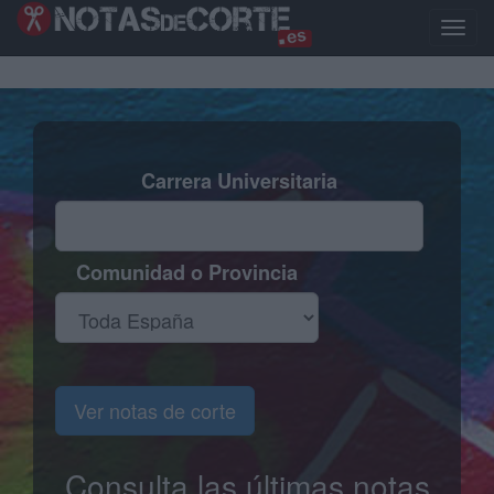
Pasar
al
Toggle
contenido
naviga
principal
Carrera Universitaria
Comunidad o Provincia
Ver notas de corte
Consulta las últimas notas