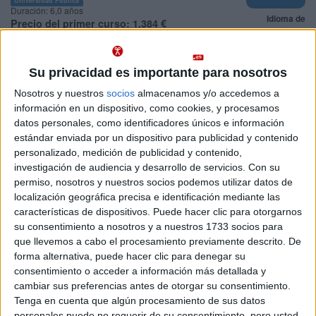
Duración:
6,0 años
Idioma de
Precio del primer curso:
1.384 €
enseñanza:
Pídeles información ¡GRATIS!
Castellano
Su privacidad es importante para nosotros
Grado en Ciencias de la Actividad Física y del Deporte
Navarra
Presencial
Nosotros y nuestros
socios
almacenamos y/o accedemos a
Universidad Pública de Navarra
Nota de corte
información en un dispositivo, como cookies, y procesamos
10,291
Universidad Pública
datos personales, como identificadores únicos e información
Duración:
4,0 años
estándar enviada por un dispositivo para publicidad y contenido
Precio del primer curso:
1.283 €
Idioma de
personalizado, medición de publicidad y contenido,
Pídeles información ¡GRATIS!
enseñanza:
investigación de audiencia y desarrollo de servicios.
Con su
Castellano
permiso, nosotros y nuestros socios podemos utilizar datos de
localización geográfica precisa e identificación mediante las
características de dispositivos. Puede hacer clic para otorgarnos
Notas de corte Ciencias de la
su consentimiento a nosotros y a nuestros 1733 socios para
Actividad Física y del Deporte
que llevemos a cabo el procesamiento previamente descrito. De
forma alternativa, puede hacer clic para denegar su
por provincias
consentimiento o acceder a información más detallada y
cambiar sus preferencias antes de otorgar su consentimiento.
Oferta en toda España
Tenga en cuenta que algún procesamiento de sus datos
personales puede no requerir de su consentimiento, pero usted