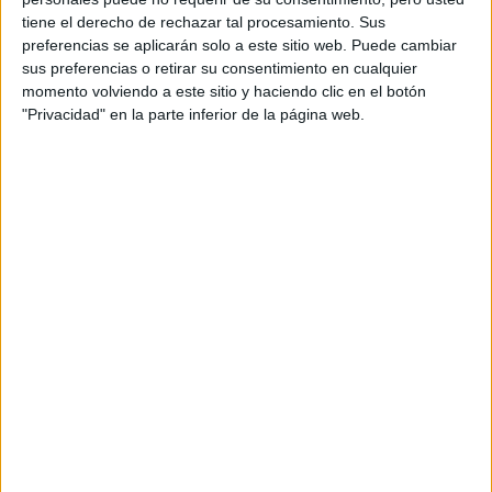
Ciencias de la Actividad Física y del Deporte A Coruña
tiene el derecho de rechazar tal procesamiento. Sus
preferencias se aplicarán solo a este sitio web. Puede cambiar
Ciencias de la Actividad Física y del Deporte Alicante
sus preferencias o retirar su consentimiento en cualquier
momento volviendo a este sitio y haciendo clic en el botón
Ciencias de la Actividad Física y del Deporte Almería
"Privacidad" en la parte inferior de la página web.
Ciencias de la Actividad Física y del Deporte Asturias
Ciencias de la Actividad Física y del Deporte Baleares
Ciencias de la Actividad Física y del Deporte Barcelona
Ciencias de la Actividad Física y del Deporte Burgos
Ciencias de la Actividad Física y del Deporte Cantabria
Ciencias de la Actividad Física y del Deporte Castellón
Ciencias de la Actividad Física y del Deporte Cáceres
Ciencias de la Actividad Física y del Deporte Cádiz