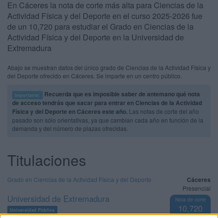
En Cáceres la nota de corte más alta para Ciencias de la
Actividad Física y del Deporte en el curso 2025-2026 fue
de un 10,720 para estudiar el Grado en Ciencias de la
Actividad Física y del Deporte en la Universidad de
Extremadura
Abajo se muestran datos del único grado de Ciencias de la Actividad Física y
del Deporte ofrecido en Cáceres. Se imparte en un centro público.
Recuerda que es imposible saber de antemano qué nota
Importante:
de acceso tendrás que sacar para entrar en Ciencias de la Actividad
Física y del Deporte en Cáceres este año.
Las notas de corte del año
pasado son sólo orientativas, ya que cambian cada año en función de la
demanda y del número de plazas ofrecidas.
Titulaciones
Grado en Ciencias de la Actividad Física y del Deporte
Cáceres
Presencial
Universidad de Extremadura
Nota de corte
10,720
Universidad Pública
Web de la facultad:
http://www.unex.es/conoce-la-