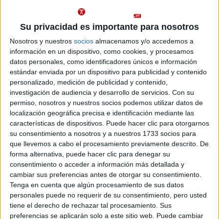
uex/centros...
Idioma de
Duración:
4,0 años
enseñanza:
Precio del primer curso:
709 €
Su privacidad es importante para nosotros
Castellano
Pídeles información ¡GRATIS!
Nosotros y nuestros
socios
almacenamos y/o accedemos a
información en un dispositivo, como cookies, y procesamos
datos personales, como identificadores únicos e información
Notas de corte Ciencias de la
estándar enviada por un dispositivo para publicidad y contenido
personalizado, medición de publicidad y contenido,
Actividad Física y del Deporte
investigación de audiencia y desarrollo de servicios.
Con su
por provincias
permiso, nosotros y nuestros socios podemos utilizar datos de
localización geográfica precisa e identificación mediante las
características de dispositivos. Puede hacer clic para otorgarnos
Oferta en toda España
su consentimiento a nosotros y a nuestros 1733 socios para
que llevemos a cabo el procesamiento previamente descrito. De
Ciencias de la Actividad Física y del Deporte A Coruña
forma alternativa, puede hacer clic para denegar su
consentimiento o acceder a información más detallada y
Ciencias de la Actividad Física y del Deporte Alicante
cambiar sus preferencias antes de otorgar su consentimiento.
Tenga en cuenta que algún procesamiento de sus datos
Ciencias de la Actividad Física y del Deporte Almería
personales puede no requerir de su consentimiento, pero usted
tiene el derecho de rechazar tal procesamiento. Sus
Ciencias de la Actividad Física y del Deporte Asturias
preferencias se aplicarán solo a este sitio web. Puede cambiar