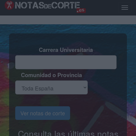
Pasar
al
Toggle
contenido
naviga
principal
Carrera Universitaria
Comunidad o Provincia
Ver notas de corte
Consulta las últimas notas