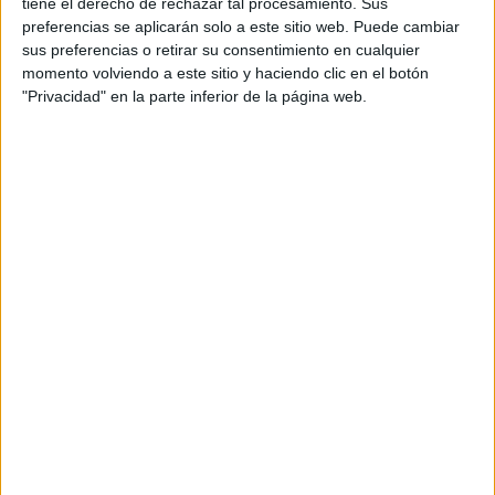
tiene el derecho de rechazar tal procesamiento. Sus
preferencias se aplicarán solo a este sitio web. Puede cambiar
sus preferencias o retirar su consentimiento en cualquier
Notas de corte Antropología
momento volviendo a este sitio y haciendo clic en el botón
por provincias
"Privacidad" en la parte inferior de la página web.
Oferta en toda España
Antropología Barcelona
Antropología Granada
Antropología Guipúzcoa
Antropología Madrid
Antropología Salamanca
Antropología Sevilla
Antropología Tarragona