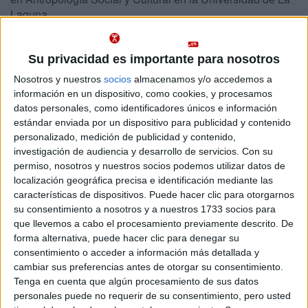
Laguna
Abajo se muestran datos del único grado de Antropología ofrecido en
Tenerife. Se imparte en un centro público.
Su privacidad es importante para nosotros
Recuerda que es imposible saber de antemano qué nota
Nosotros y nuestros
socios
almacenamos y/o accedemos a
Importante:
de acceso tendrás que sacar para entrar en Antropología en Tenerife
información en un dispositivo, como cookies, y procesamos
este año.
Las notas de corte del año pasado son sólo orientativas, ya
datos personales, como identificadores únicos e información
que cambian cada año en función de la demanda y del número de
estándar enviada por un dispositivo para publicidad y contenido
plazas ofrecidas.
personalizado, medición de publicidad y contenido,
investigación de audiencia y desarrollo de servicios.
Con su
Titulaciones
permiso, nosotros y nuestros socios podemos utilizar datos de
localización geográfica precisa e identificación mediante las
características de dispositivos. Puede hacer clic para otorgarnos
Grado en Antropología Social y Cultural
Tenerife
su consentimiento a nosotros y a nuestros 1733 socios para
Presencial
que llevemos a cabo el procesamiento previamente descrito. De
Universidad de La Laguna
Nota de corte
forma alternativa, puede hacer clic para denegar su
5,000
Universidad Pública
consentimiento o acceder a información más detallada y
Web de la facultad:
http://www.facultades.ull.es/fcps/portal...
Duración:
4,0 años
cambiar sus preferencias antes de otorgar su consentimiento.
Idioma de
Precio del primer curso:
610 €
Tenga en cuenta que algún procesamiento de sus datos
enseñanza:
Pídeles información ¡GRATIS!
personales puede no requerir de su consentimiento, pero usted
Castellano