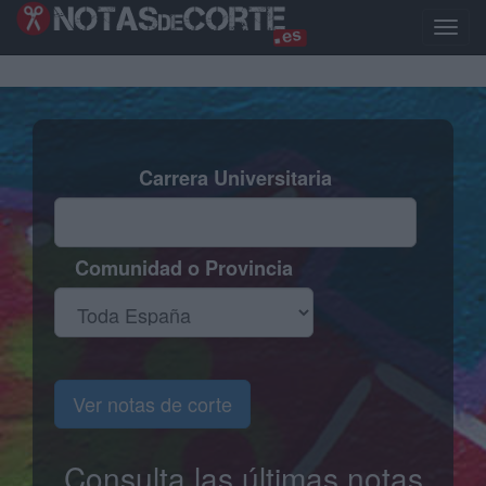
Pasar
al
Toggle
contenido
naviga
principal
Carrera Universitaria
Comunidad o Provincia
Ver notas de corte
Consulta las últimas notas