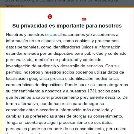
Granada
Abajo se muestran datos del único grado de Antropología ofrecido en
Granada. Se imparte en un centro público.
Su privacidad es importante para nosotros
Recuerda que es imposible saber de antemano qué nota
Nosotros y nuestros
socios
almacenamos y/o accedemos a
Importante:
de acceso tendrás que sacar para entrar en Antropología en Granada
información en un dispositivo, como cookies, y procesamos
este año.
Las notas de corte del año pasado son sólo orientativas, ya
datos personales, como identificadores únicos e información
que cambian cada año en función de la demanda y del número de
estándar enviada por un dispositivo para publicidad y contenido
plazas ofrecidas.
personalizado, medición de publicidad y contenido,
investigación de audiencia y desarrollo de servicios.
Con su
Titulaciones
permiso, nosotros y nuestros socios podemos utilizar datos de
localización geográfica precisa e identificación mediante las
características de dispositivos. Puede hacer clic para otorgarnos
Grado en Antropología Social y Cultural
Granada
su consentimiento a nosotros y a nuestros 1731 socios para
Presencial
que llevemos a cabo el procesamiento previamente descrito. De
Universidad de Granada
Nota de corte
forma alternativa, puede hacer clic para denegar su
5,000
Universidad Pública
consentimiento o acceder a información más detallada y
Web de la facultad:
http://filosofiayletras.ugr.es/
Duración:
4,0 años
cambiar sus preferencias antes de otorgar su consentimiento.
Idioma de
Precio del primer curso:
757 €
Tenga en cuenta que algún procesamiento de sus datos
enseñanza:
Pídeles información ¡GRATIS!
personales puede no requerir de su consentimiento, pero usted
Castellano