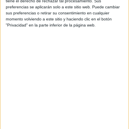
tiene el derecho de rechazar tal procesamiento. Sus
preferencias se aplicarán solo a este sitio web. Puede cambiar
sus preferencias o retirar su consentimiento en cualquier
Notas de corte Antropología
momento volviendo a este sitio y haciendo clic en el botón
por provincias
"Privacidad" en la parte inferior de la página web.
Oferta en toda España
Antropología Barcelona
Antropología Granada
Antropología Guipúzcoa
Antropología Madrid
Antropología Salamanca
Antropología Sevilla
Antropología Tarragona