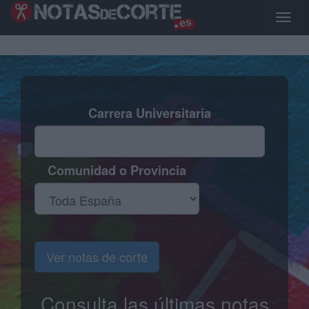
Pasar
al
Toggle
contenido
naviga
principal
Carrera Universitaria
Comunidad o Provincia
Ver notas de corte
Consulta las últimas notas