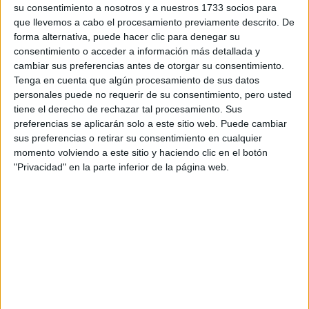
Primaria y Grado en Educación Infantil
Presencial
su consentimiento a nosotros y a nuestros 1733 socios para
Nota de corte
que llevemos a cabo el procesamiento previamente descrito. De
Universidad de Valladolid
8,659
forma alternativa, puede hacer clic para denegar su
Universidad Pública
consentimiento o acceder a información más detallada y
Web de la facultad:
http://educacionpalencia.es/
Idioma de
Duración:
5,0 años
cambiar sus preferencias antes de otorgar su consentimiento.
enseñanza:
Precio del primer curso:
950 €
Tenga en cuenta que algún procesamiento de sus datos
Castellano
personales puede no requerir de su consentimiento, pero usted
Pídeles información ¡GRATIS!
tiene el derecho de rechazar tal procesamiento. Sus
preferencias se aplicarán solo a este sitio web. Puede cambiar
Programa de Estudios Conjunto de Grado en Ingeniería
Palencia
sus preferencias o retirar su consentimiento en cualquier
Agrícola y del Medio Rural + Grado en Ingeniería Forestal y
Presencial
del Medio Natural
momento volviendo a este sitio y haciendo clic en el botón
Nota de corte
"Privacidad" en la parte inferior de la página web.
8,130
Universidad de Valladolid
Universidad Pública
Idioma de
Web de la facultad:
http://www5.uva.es/etsiiaa/
enseñanza:
Duración:
5,0 años
Castellano
Precio del primer curso:
1.141 €
Pídeles información ¡GRATIS!
Grado en Educación Infantil
Palencia
Presencial
Universidad de Valladolid
Nota de corte