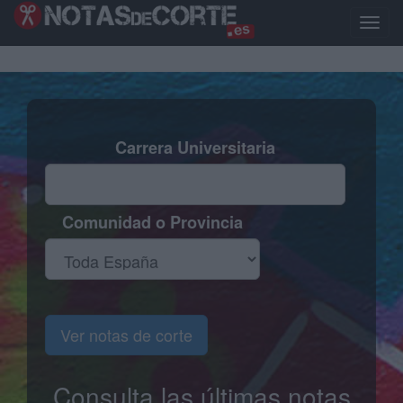
Pasar
al
Toggle
contenido
naviga
principal
Carrera Universitaria
Comunidad o Provincia
Ver notas de corte
Consulta las últimas notas