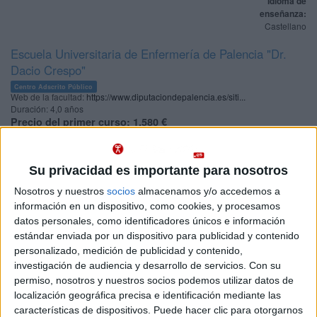
Idioma de
enseñanza:
Castellano
Escuela Universitaria de Enfermería de Palencia "Dr.
Dacio Crespo"
Centro Adscrito Público
Web de la facultad:
https://www.diputaciondepalencia.es/siti...
Duración:
4,0 años
Precio del primer curso:
1.580 €
Pídeles información ¡GRATIS!
Su privacidad es importante para nosotros
Grado en Educación Primaria
Palencia
Presencial
Nosotros y nuestros
socios
almacenamos y/o accedemos a
Universidad de Valladolid
Nota de corte
información en un dispositivo, como cookies, y procesamos
9,536
Universidad Pública
datos personales, como identificadores únicos e información
Web de la facultad:
http://educacionpalencia.es/
estándar enviada por un dispositivo para publicidad y contenido
Duración:
4,0 años
Idioma de
personalizado, medición de publicidad y contenido,
Precio del primer curso:
734 €
enseñanza:
investigación de audiencia y desarrollo de servicios.
Con su
Pídeles información ¡GRATIS!
Castellano
permiso, nosotros y nuestros socios podemos utilizar datos de
localización geográfica precisa e identificación mediante las
Programa de Estudios Conjunto de Grado en Educación
Palencia
características de dispositivos. Puede hacer clic para otorgarnos