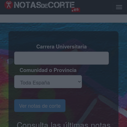
Pasar
al
Togg
contenido
navig
principal
Carrera Universitaria
Comunidad o Provincia
Ver notas de corte
Consulta las últimas notas