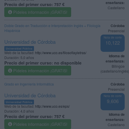
enseñanza:
Precio del primer curso:
757 €
Castellano
Pídeles información ¡GRATIS!
Doble Grado en Traducción e Interpretación Inglés + Filología
Córdoba
Hispánica
Presencial
Nota de corte
Universidad de Córdoba
10,122
Universidad Pública
Web de la facultad:
http://www.uco.es/filosofiayletras/
Idioma de
Duración:
5,0 años
enseñanza:
Precio del primer curso:
no disponible
Bilingüe
Pídeles información ¡GRATIS!
(castellano/inglés
Grado en Ingeniería Informática
Córdoba
Presencial
Universidad de Córdoba
Nota de corte
9,606
Universidad Pública
Web de la facultad:
http://www.uco.es/eps/
Duración:
4,0 años
Idioma de
Precio del primer curso:
757 €
enseñanza:
Pídeles información ¡GRATIS!
Castellano