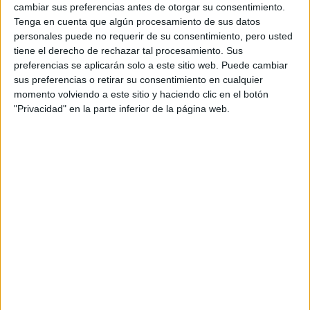
Precio del primer curso:
757 €
cambiar sus preferencias antes de otorgar su consentimiento.
enseñanza:
Pídeles información ¡GRATIS!
Castellano
Tenga en cuenta que algún procesamiento de sus datos
personales puede no requerir de su consentimiento, pero usted
tiene el derecho de rechazar tal procesamiento. Sus
Grado en Educación Primaria
Córdoba
Presencial
preferencias se aplicarán solo a este sitio web. Puede cambiar
Universidad de Córdoba
sus preferencias o retirar su consentimiento en cualquier
Nota de corte
7,620
momento volviendo a este sitio y haciendo clic en el botón
Universidad Pública
Web de la facultad:
http://www.uco.es/educacion/
"Privacidad" en la parte inferior de la página web.
Duración:
4,0 años
Idioma de
Precio del primer curso:
757 €
enseñanza:
Pídeles información ¡GRATIS!
Castellano
Grado en Educación Infantil
Córdoba
Presencial
Universidad de Córdoba
Nota de corte
7,143
Universidad Pública
Web de la facultad:
http://www.uco.es/educacion/
Duración:
4,0 años
Idioma de
Precio del primer curso:
757 €
enseñanza:
Pídeles información ¡GRATIS!
Castellano
Doble Grado en Estudios Ingleses + Educación Primaria
Córdoba