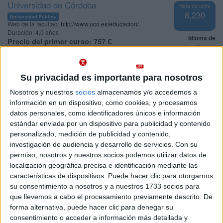
Universidad de Córdoba
Nota de corte
8,230
Universidad Pública
Web de la facultad:
http://www.uco.es/educacion/
Duración:
4,0 años
Idioma de
Precio del primer curso:
757 €
enseñanza:
Pídeles información ¡GRATIS!
Castellano
Su privacidad es importante para nosotros
Grado en Nutrición Humana y Dietética
Córdoba
Presencial
Nosotros y nuestros
socios
almacenamos y/o accedemos a
Universidad de Córdoba
Nota de corte
información en un dispositivo, como cookies, y procesamos
8,100
Universidad Pública
datos personales, como identificadores únicos e información
Duración:
4,0 años
estándar enviada por un dispositivo para publicidad y contenido
Precio del primer curso:
757 €
Idioma de
personalizado, medición de publicidad y contenido,
Pídeles información ¡GRATIS!
enseñanza:
investigación de audiencia y desarrollo de servicios.
Con su
Castellano
permiso, nosotros y nuestros socios podemos utilizar datos de
localización geográfica precisa e identificación mediante las
Grado en Administración y Dirección de Empresas
Córdoba
características de dispositivos. Puede hacer clic para otorgarnos
Presencial
Universidad de Córdoba
su consentimiento a nosotros y a nuestros 1733 socios para
Nota de corte
7,772
que llevemos a cabo el procesamiento previamente descrito. De
Universidad Pública
Web de la facultad:
http://www.uco.es/derechoyccee/
forma alternativa, puede hacer clic para denegar su
Duración:
4,0 años
consentimiento o acceder a información más detallada y
Idioma de