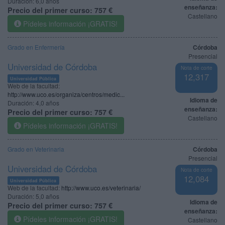
Duración:
6,0 años
enseñanza:
Precio del primer curso:
757 €
Castellano
Pídeles información ¡GRATIS!
Grado en Enfermería
Córdoba
Presencial
Universidad de Córdoba
Nota de corte
12,317
Universidad Pública
Web de la facultad:
http://www.uco.es/organiza/centros/medic...
Idioma de
Duración:
4,0 años
enseñanza:
Precio del primer curso:
757 €
Castellano
Pídeles información ¡GRATIS!
Grado en Veterinaria
Córdoba
Presencial
Universidad de Córdoba
Nota de corte
12,084
Universidad Pública
Web de la facultad:
http://www.uco.es/veterinaria/
Duración:
5,0 años
Idioma de
Precio del primer curso:
757 €
enseñanza:
Pídeles información ¡GRATIS!
Castellano