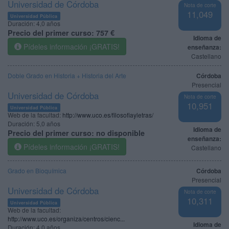
Universidad de Córdoba
Nota de corte
11,049
Universidad Pública
Duración:
4,0 años
Precio del primer curso:
757 €
Idioma de
Pídeles información ¡GRATIS!
enseñanza:
Castellano
Doble Grado en Historia + Historia del Arte
Córdoba
Presencial
Universidad de Córdoba
Nota de corte
10,951
Universidad Pública
Web de la facultad:
http://www.uco.es/filosofiayletras/
Duración:
5,0 años
Idioma de
Precio del primer curso:
no disponible
enseñanza:
Pídeles información ¡GRATIS!
Castellano
Grado en Bioquímica
Córdoba
Presencial
Universidad de Córdoba
Nota de corte
10,311
Universidad Pública
Web de la facultad:
http://www.uco.es/organiza/centros/cienc...
Idioma de
Duración:
4,0 años