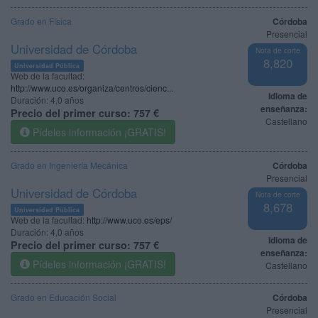
Grado en Física
Córdoba
Presencial
Universidad de Córdoba
Nota de corte
8,820
Universidad Pública
Web de la facultad:
http://www.uco.es/organiza/centros/cienc...
Idioma de
Duración:
4,0 años
enseñanza:
Precio del primer curso:
757 €
Castellano
Pídeles información ¡GRATIS!
Grado en Ingeniería Mecánica
Córdoba
Presencial
Universidad de Córdoba
Nota de corte
8,678
Universidad Pública
Web de la facultad:
http://www.uco.es/eps/
Duración:
4,0 años
Idioma de
Precio del primer curso:
757 €
enseñanza:
Pídeles información ¡GRATIS!
Castellano
Grado en Educación Social
Córdoba
Presencial