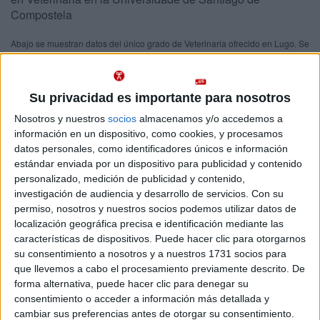
Compostela
Abajo se muestran datos del único grado de Veterinaria ofrecido en Lugo. Se
imparte en un centro público.
Recuerda que es imposible saber de antemano qué nota
Importante:
de acceso tendrás que sacar para entrar en Veterinaria en Lugo este
Su privacidad es importante para nosotros
año.
Las notas de corte del año pasado son sólo orientativas, ya que
Nosotros y nuestros
socios
almacenamos y/o accedemos a
cambian cada año en función de la demanda y del número de plazas
ofrecidas.
información en un dispositivo, como cookies, y procesamos
datos personales, como identificadores únicos e información
estándar enviada por un dispositivo para publicidad y contenido
Titulaciones
personalizado, medición de publicidad y contenido,
investigación de audiencia y desarrollo de servicios.
Con su
Grado en Veterinaria
Lugo
permiso, nosotros y nuestros socios podemos utilizar datos de
Presencial
localización geográfica precisa e identificación mediante las
Universidade de Santiago de Compostela
Nota de corte
características de dispositivos. Puede hacer clic para otorgarnos
11,300
Universidad Pública
su consentimiento a nosotros y a nuestros 1731 socios para
Web de la facultad:
https://www.usc.es/es/centros/veterinari...
que llevemos a cabo el procesamiento previamente descrito. De
Duración:
5,0 años
Idioma de
forma alternativa, puede hacer clic para denegar su
Precio del primer curso:
836 €
enseñanza:
consentimiento o acceder a información más detallada y
Pídeles información ¡GRATIS!
Bilingüe
cambiar sus preferencias antes de otorgar su consentimiento.