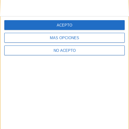
Notas de corte Distrito Único Andaluz (DUA)
Notas de corte Madrid
Notas de corte Valencia
ACEPTO
Notas de corte Cataluña
Notas de corte Galicia
MÁS OPCIONES
Notas de corte Granada
NO ACEPTO
Notas de corte Medicina
Notas de corte Enfermería
Notas de corte Psicología
Notas de corte Veterinaria
Notas de corte Ingeniería Aeroespacial
Notas de corte Criminología
Notas de corte Derecho
Notas de corte Inef
Notas de corte UPV
Notas de corte UCM