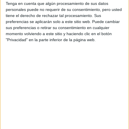
(castellano/lengu
Tenga en cuenta que algún procesamiento de sus datos
cooficial)
personales puede no requerir de su consentimiento, pero usted
tiene el derecho de rechazar tal procesamiento. Sus
preferencias se aplicarán solo a este sitio web. Puede cambiar
Notas de corte Veterinaria por
sus preferencias o retirar su consentimiento en cualquier
provincias
momento volviendo a este sitio y haciendo clic en el botón
"Privacidad" en la parte inferior de la página web.
Oferta en toda España
Veterinaria Barcelona
Veterinaria Cáceres
Veterinaria Córdoba
Veterinaria LLeida
Veterinaria Las Palmas
Veterinaria León