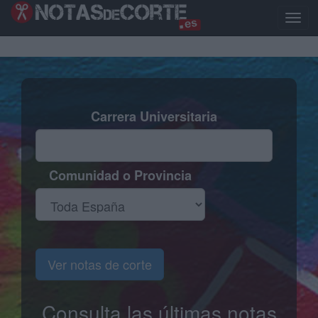
Pasar
al
Toggl
contenido
naviga
principal
Carrera Universitaria
Comunidad o Provincia
Ver notas de corte
Consulta las últimas notas