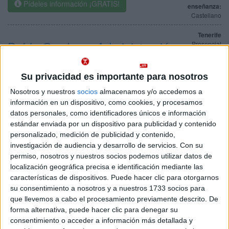
Pídeles información ¡GRATIS!
enseñanza:
Castellano
Tenerife
Doble Grado en Administración
Presencial
y Dirección de Empresas
Nota de corte
No aplica
(ADE) + Dirección Internacional
Su privacidad es importante para nosotros
de Empresas de Turismo y
Idioma de
Nosotros y nuestros
socios
almacenamos y/o accedemos a
Ocio
enseñanza:
información en un dispositivo, como cookies, y procesamos
Castellano
datos personales, como identificadores únicos e información
Web de la facultad:
http://canarias.universidadeuropea.es
estándar enviada por un dispositivo para publicidad y contenido
Duración:
5,0 años
Precio del primer curso:
9.856 €
personalizado, medición de publicidad y contenido,
investigación de audiencia y desarrollo de servicios.
Con su
Pídeles información ¡GRATIS!
permiso, nosotros y nuestros socios podemos utilizar datos de
localización geográfica precisa e identificación mediante las
Tenerife
características de dispositivos. Puede hacer clic para otorgarnos
Grado en Publicidad
Presencial
su consentimiento a nosotros y a nuestros 1733 socios para
Nota de corte
que llevemos a cabo el procesamiento previamente descrito. De
Web de la facultad:
http://canarias.universidadeuropea.es
No aplica
Duración:
4,0 años
forma alternativa, puede hacer clic para denegar su
Precio del primer curso:
8.560 €
consentimiento o acceder a información más detallada y
Idioma de