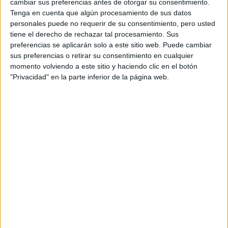
cambiar sus preferencias antes de otorgar su consentimiento.
Pídeles información ¡GRATIS!
enseñanza:
Tenga en cuenta que algún procesamiento de sus datos
Castellano
personales puede no requerir de su consentimiento, pero usted
tiene el derecho de rechazar tal procesamiento. Sus
Tenerife
Grado en Fisioterapia
Presencial
preferencias se aplicarán solo a este sitio web. Puede cambiar
sus preferencias o retirar su consentimiento en cualquier
Nota de corte
Web de la facultad:
http://canarias.universidadeuropea.es
No aplica
momento volviendo a este sitio y haciendo clic en el botón
Duración:
4,0 años
"Privacidad" en la parte inferior de la página web.
Precio del primer curso:
10.120 €
Idioma de
Pídeles información ¡GRATIS!
enseñanza:
Castellano
Tenerife
Doble Grado en Administración
Presencial
y Dirección de Empresas
Nota de corte
No aplica
(ADE) + Marketing
Idioma de
Web de la facultad:
http://canarias.universidadeuropea.es
enseñanza:
Duración:
5,0 años
Castellano
Precio del primer curso:
10.072 €
Pídeles información ¡GRATIS!