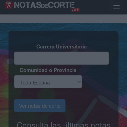
Pasar
al
Toggle
contenido
naviga
principal
Carrera Universitaria
Comunidad o Provincia
Ver notas de corte
Consulta las últimas notas