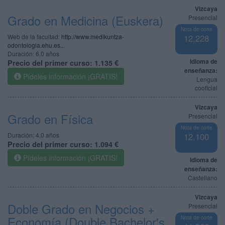
Vizcaya
Grado en Medicina (Euskera)
Presencial
Nota de corte
Web de la facultad:
http://www.medikuntza-
12,228
odontologia.ehu.es...
Duración:
6,0 años
Idioma de
Precio del primer curso:
1.135 €
enseñanza:
Pídeles información ¡GRATIS!
Lengua
cooficial
Vizcaya
Grado en Física
Presencial
Nota de corte
Duración:
4,0 años
12,100
Precio del primer curso:
1.094 €
Pídeles información ¡GRATIS!
Idioma de
enseñanza:
Castellano
Vizcaya
Doble Grado en Negocios +
Presencial
Economía (Double Bachelor's
Nota de corte