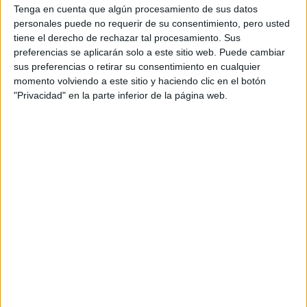
Tenga en cuenta que algún procesamiento de sus datos
Vizcaya
personales puede no requerir de su consentimiento, pero usted
Doble Grado en Periodismo +
Presencial
tiene el derecho de rechazar tal procesamiento. Sus
Publicidad y Relaciones
Nota de corte
preferencias se aplicarán solo a este sitio web. Puede cambiar
11,452
Públicas
sus preferencias o retirar su consentimiento en cualquier
momento volviendo a este sitio y haciendo clic en el botón
Idioma de
Duración:
5,0 años
"Privacidad" en la parte inferior de la página web.
enseñanza:
Precio del primer curso:
805 €
Trilingüe
Pídeles información ¡GRATIS!
(castellano/lengu
cooficial/inglés)
Vizcaya
Doble Grado en Administración
Presencial
y Dirección de Empresas +
Nota de corte
11,435
Derecho
Idioma de
Web de la facultad:
https://www.ehu.eus/es/web/ekonomia-
enseñanza:
enpr...
Castellano
Duración:
6,0 años
Precio del primer curso:
905 €
Pídeles información ¡GRATIS!