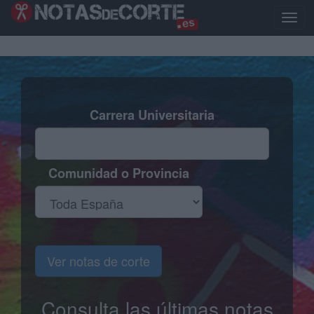
Pasar
al
Toggl
contenido
naviga
principal
Carrera Universitaria
Comunidad o Provincia
Ver notas de corte
Consulta las últimas notas