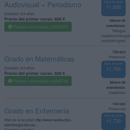
Audiovisual + Periodismo
Nota de corte
11,928
Duración:
5,0 años
Precio del primer curso:
805 €
Idioma de
enseñanza:
Pídeles información ¡GRATIS!
Trilingüe
(castellano/lengu
cooficial/inglés)
Vizcaya
Grado en Matemáticas
Presencial
Nota de corte
Duración:
4,0 años
11,796
Precio del primer curso:
820 €
Pídeles información ¡GRATIS!
Idioma de
enseñanza:
Castellano
Vizcaya
Grado en Enfermería
Presencial
Nota de corte
Web de la facultad:
http://www.medikuntza-
11,730
odontologia.ehu.es...
Duración:
4,0 años