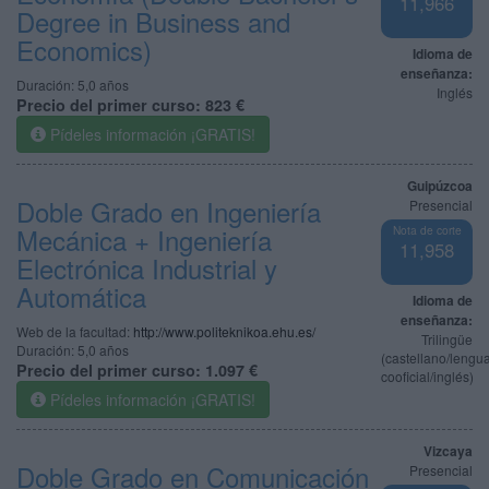
11,966
Degree in Business and
Economics)
Idioma de
enseñanza:
Duración:
5,0 años
Inglés
Precio del primer curso:
823 €
Pídeles información ¡GRATIS!
Guipúzcoa
Doble Grado en Ingeniería
Presencial
Mecánica + Ingeniería
Nota de corte
11,958
Electrónica Industrial y
Automática
Idioma de
enseñanza:
Web de la facultad:
http://www.politeknikoa.ehu.es/
Trilingüe
Duración:
5,0 años
(castellano/lengu
Precio del primer curso:
1.097 €
cooficial/inglés)
Pídeles información ¡GRATIS!
Vizcaya
Doble Grado en Comunicación
Presencial