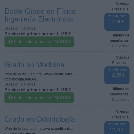
Vizcaya
Doble Grado en Física +
Presencial
Ingeniería Electrónica
Nota de corte
12,608
Duración:
5,0 años
Precio del primer curso:
1.135 €
Idioma de
enseñanza:
Pídeles información ¡GRATIS!
Castellano
Vizcaya
Grado en Medicina
Presencial
Nota de corte
Web de la facultad:
http://www.medikuntza-
12,554
odontologia.ehu.es...
Duración:
6,0 años
Idioma de
Precio del primer curso:
1.135 €
enseñanza:
Pídeles información ¡GRATIS!
Castellano
Vizcaya
Grado en Odontología
Presencial
Nota de corte
Web de la facultad:
http://www.medikuntza-
12,450
odontologia.ehu.es...