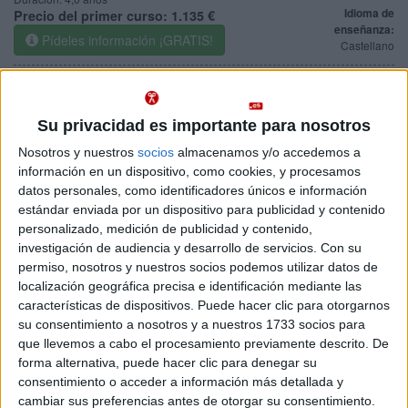
Idioma de
Precio del primer curso:
1.135 €
enseñanza:
Pídeles información ¡GRATIS!
Castellano
Guipúzcoa
Doble Grado en Educación
Presencial
Primaria + Educación Infantil
Nota de corte
Su privacidad es importante para nosotros
11,590
Nosotros y nuestros
socios
almacenamos y/o accedemos a
Duración:
5,0 años
información en un dispositivo, como cookies, y procesamos
Precio del primer curso:
823 €
Idioma de
datos personales, como identificadores únicos e información
enseñanza:
Pídeles información ¡GRATIS!
estándar enviada por un dispositivo para publicidad y contenido
Lengua
cooficial
personalizado, medición de publicidad y contenido,
investigación de audiencia y desarrollo de servicios.
Con su
Vizcaya
permiso, nosotros y nuestros socios podemos utilizar datos de
Grado en Fisioterapia
Presencial
localización geográfica precisa e identificación mediante las
Nota de corte
características de dispositivos. Puede hacer clic para otorgarnos
Web de la facultad:
http://www.medikuntza-
11,550
su consentimiento a nosotros y a nuestros 1733 socios para
odontologia.ehu.es...
Duración:
4,0 años
que llevemos a cabo el procesamiento previamente descrito. De
Idioma de
Precio del primer curso:
1.135 €
forma alternativa, puede hacer clic para denegar su
enseñanza:
consentimiento o acceder a información más detallada y
Pídeles información ¡GRATIS!
Castellano
cambiar sus preferencias antes de otorgar su consentimiento.