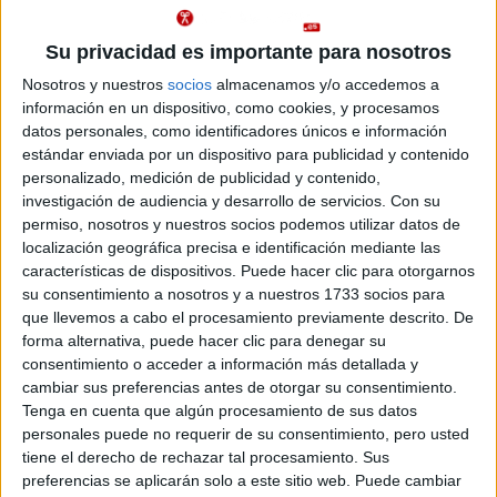
Toledo
Grado en Fisioterapia
Presencial
Su privacidad es importante para nosotros
Nota de corte
Duración:
4,0 años
10,749
Nosotros y nuestros
socios
almacenamos y/o accedemos a
Precio del primer curso:
1.132 €
información en un dispositivo, como cookies, y procesamos
Pídeles información ¡GRATIS!
Idioma de
datos personales, como identificadores únicos e información
enseñanza:
estándar enviada por un dispositivo para publicidad y contenido
Castellano
personalizado, medición de publicidad y contenido,
investigación de audiencia y desarrollo de servicios.
Con su
Toledo
permiso, nosotros y nuestros socios podemos utilizar datos de
Grado en Bioquímica
Presencial
localización geográfica precisa e identificación mediante las
Nota de corte
Web de la facultad:
http://www.uclm.es/to/Mambiente/
10,628
características de dispositivos. Puede hacer clic para otorgarnos
Duración:
4,0 años
su consentimiento a nosotros y a nuestros 1733 socios para
Precio del primer curso:
1.132 €
que llevemos a cabo el procesamiento previamente descrito. De
Idioma de
Pídeles información ¡GRATIS!
forma alternativa, puede hacer clic para denegar su
enseñanza:
consentimiento o acceder a información más detallada y
Castellano
cambiar sus preferencias antes de otorgar su consentimiento.
Cuenca
Tenga en cuenta que algún procesamiento de sus datos
Grado en Ingeniería Biomédica
Presencial
personales puede no requerir de su consentimiento, pero usted
Nota de corte
tiene el derecho de rechazar tal procesamiento. Sus
Duración:
4,0 años
10,400
preferencias se aplicarán solo a este sitio web. Puede cambiar
Precio del primer curso:
1.230 €