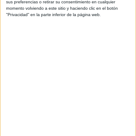
sus preferencias o retirar su consentimiento en cualquier
Pídeles información ¡GRATIS!
Idioma de
momento volviendo a este sitio y haciendo clic en el botón
enseñanza:
"Privacidad" en la parte inferior de la página web.
Castellano
Albacete
Grado en Farmacia
Presencial
Nota de corte
Web de la facultad:
http://farmacia.ab.uclm.es/
10,364
Duración:
5,0 años
Precio del primer curso:
1.132 €
Idioma de
Pídeles información ¡GRATIS!
enseñanza:
Castellano
Albacete
Doble Grado en Maestro en
Presencial
Educación Primaria + Maestro
Nota de corte
10,225
en Educación Infantil
Idioma de
Duración:
5,0 años
enseñanza:
Precio del primer curso:
no disponible
Castellano
Pídeles información ¡GRATIS!