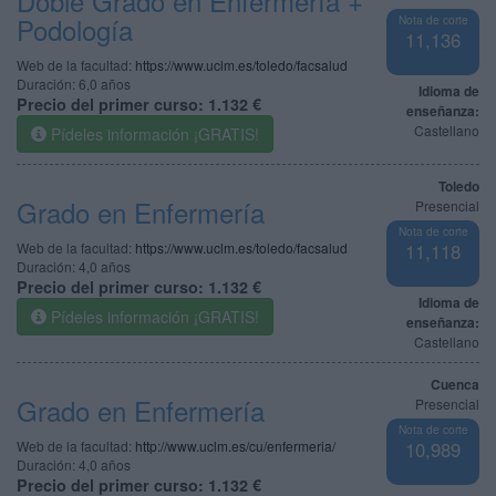
Doble Grado en Enfermería +
Podología
Nota de corte
11,136
Web de la facultad:
https://www.uclm.es/toledo/facsalud
Duración:
6,0 años
Idioma de
Precio del primer curso:
1.132 €
enseñanza:
Castellano
Pídeles información ¡GRATIS!
Toledo
Grado en Enfermería
Presencial
Nota de corte
Web de la facultad:
https://www.uclm.es/toledo/facsalud
11,118
Duración:
4,0 años
Precio del primer curso:
1.132 €
Idioma de
Pídeles información ¡GRATIS!
enseñanza:
Castellano
Cuenca
Grado en Enfermería
Presencial
Nota de corte
Web de la facultad:
http://www.uclm.es/cu/enfermeria/
10,989
Duración:
4,0 años
Precio del primer curso:
1.132 €