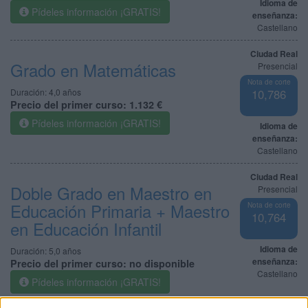
Idioma de
Pídeles información ¡GRATIS!
enseñanza:
Castellano
Ciudad Real
Grado en Matemáticas
Presencial
Nota de corte
Duración:
4,0 años
10,786
Precio del primer curso:
1.132 €
Pídeles información ¡GRATIS!
Idioma de
enseñanza:
Castellano
Ciudad Real
Doble Grado en Maestro en
Presencial
Educación Primaria + Maestro
Nota de corte
10,764
en Educación Infantil
Idioma de
Duración:
5,0 años
enseñanza:
Precio del primer curso:
no disponible
Castellano
Pídeles información ¡GRATIS!