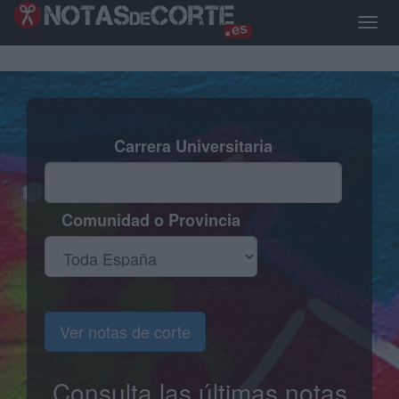
Pasar
al
Toggl
contenido
naviga
principal
Carrera Universitaria
Comunidad o Provincia
Ver notas de corte
Consulta las últimas notas