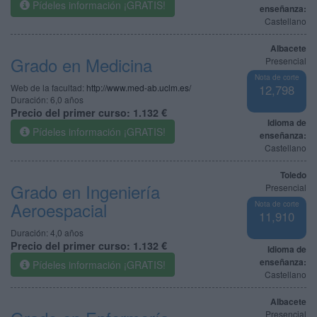
Pídeles información ¡GRATIS!
enseñanza:
Castellano
Albacete
Grado en Medicina
Presencial
Nota de corte
Web de la facultad:
http://www.med-ab.uclm.es/
12,798
Duración:
6,0 años
Precio del primer curso:
1.132 €
Idioma de
Pídeles información ¡GRATIS!
enseñanza:
Castellano
Toledo
Grado en Ingeniería
Presencial
Aeroespacial
Nota de corte
11,910
Duración:
4,0 años
Precio del primer curso:
1.132 €
Idioma de
enseñanza:
Pídeles información ¡GRATIS!
Castellano
Albacete
Presencial