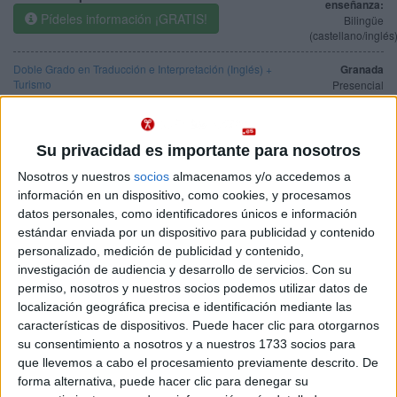
enseñanza:
Pídeles información ¡GRATIS!
Bilingüe
(castellano/inglés
Doble Grado en Traducción e Interpretación (Inglés) +
Granada
Turismo
Presencial
Nota de corte
Universidad de Granada
7,335
Universidad Pública
Su privacidad es importante para nosotros
Web de la facultad:
http://www.ugr.es/~factrad/
Idioma de
Duración:
5,0 años
Nosotros y nuestros
socios
almacenamos y/o accedemos a
enseñanza:
Precio del primer curso:
no disponible
Bilingüe
información en un dispositivo, como cookies, y procesamos
Pídeles información ¡GRATIS!
(castellano/inglés
datos personales, como identificadores únicos e información
estándar enviada por un dispositivo para publicidad y contenido
Grado en Traducción e Interpretación (Francés)
Granada
personalizado, medición de publicidad y contenido,
Presencial
investigación de audiencia y desarrollo de servicios.
Con su
Universidad de Granada
Nota de corte
permiso, nosotros y nuestros socios podemos utilizar datos de
5,000
Universidad Pública
localización geográfica precisa e identificación mediante las
Web de la facultad:
http://www.ugr.es/~factrad/
características de dispositivos. Puede hacer clic para otorgarnos
Duración:
4,0 años
Idioma de
su consentimiento a nosotros y a nuestros 1733 socios para
Precio del primer curso:
757 €
enseñanza:
que llevemos a cabo el procesamiento previamente descrito. De
Pídeles información ¡GRATIS!
Castellano
forma alternativa, puede hacer clic para denegar su