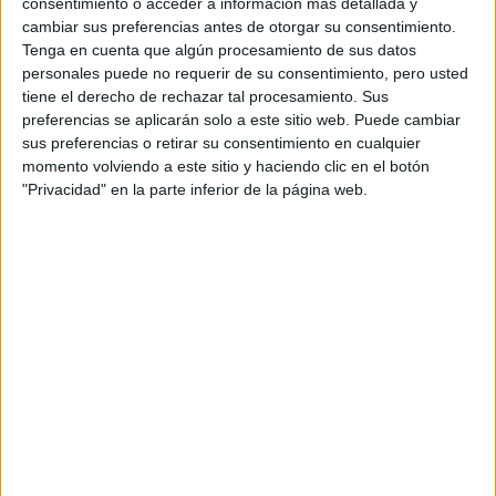
consentimiento o acceder a información más detallada y
Doble Grado en Traducción e Interpretación (Alemán) +
Granada
cambiar sus preferencias antes de otorgar su consentimiento.
Turismo
Presencial
Tenga en cuenta que algún procesamiento de sus datos
Nota de corte
personales puede no requerir de su consentimiento, pero usted
Universidad de Granada
5,000
tiene el derecho de rechazar tal procesamiento. Sus
Universidad Pública
preferencias se aplicarán solo a este sitio web. Puede cambiar
Web de la facultad:
http://www.ugr.es/~factrad/
Idioma de
Duración:
5,0 años
sus preferencias o retirar su consentimiento en cualquier
enseñanza:
Precio del primer curso:
no disponible
momento volviendo a este sitio y haciendo clic en el botón
Bilingüe
"Privacidad" en la parte inferior de la página web.
Pídeles información ¡GRATIS!
(castellano/alemá
Grado en Traducción e Interpretación (Alemán)
Granada
Presencial
Universidad de Granada
Nota de corte
5,000
Universidad Pública
Web de la facultad:
http://www.ugr.es/~factrad/
Duración:
4,0 años
Idioma de
Precio del primer curso:
757 €
enseñanza:
Pídeles información ¡GRATIS!
Castellano
Doble Grado en Traducción e Interpretación (Francés) +
Granada
Turismo
Presencial