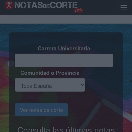
Pasar
al
Togg
contenido
navig
principal
Carrera Universitaria
Comunidad o Provincia
Ver notas de corte
Consulta las últimas notas