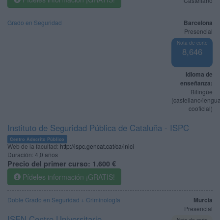
Castellano
Grado en Seguridad
Barcelona
Presencial
Nota de corte
8,646
Idioma de
enseñanza:
Bilingüe
(castellano/lengu
cooficial)
Instituto de Seguridad Pública de Cataluña - ISPC
Centro Adscrito Público
Web de la facultad:
http://ispc.gencat.cat/ca/inici
Duración:
4,0 años
Precio del primer curso:
1.600 €
Pídeles información ¡GRATIS!
Doble Grado en Seguridad + Criminología
Murcia
Presencial
ISEN Centro Universitario
Nota de corte