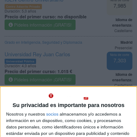
7,985
Centro Adscrito Privado
Duración:
5,0 años
Precio del primer curso:
no disponible
Idioma de
Pídeles información ¡GRATIS!
enseñanza:
Castellano
Grado en Inteligencia, Seguridad y Diplomacia
Madrid
Presencial
Universidad Rey Juan Carlos
Nota de corte
7,303
Universidad Pública
Duración:
4,0 años
Precio del primer curso:
1.015 €
Idioma de
Pídeles información ¡GRATIS!
enseñanza:
Castellano
Grado en Seguridad
Salamanca
Presencial
Su privacidad es importante para nosotros
Universidad de Salamanca
Nota de corte
5,000
Nosotros y nuestros
socios
almacenamos y/o accedemos a
Universidad Pública
Duración:
4,0 años
información en un dispositivo, como cookies, y procesamos
Precio del primer curso:
1.014 €
datos personales, como identificadores únicos e información
Idioma de
estándar enviada por un dispositivo para publicidad y contenido
Pídeles información ¡GRATIS!
enseñanza: