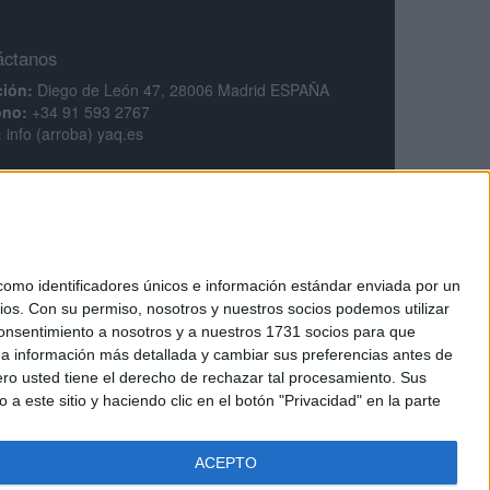
áctanos
ción:
Diego de León 47, 28006 Madrid ESPAÑA
ono:
+34 91 593 2767
:
info (arroba) yaq.es
mación legal
legal
ca de privacidad
ciones generales de contratación
ca de cookies
mo identificadores únicos e información estándar enviada por un
ios.
Con su permiso, nosotros y nuestros socios podemos utilizar
 consentimiento a nosotros y a nuestros 1731 socios para que
 a información más detallada y cambiar sus preferencias antes de
o usted tiene el derecho de rechazar tal procesamiento. Sus
a este sitio y haciendo clic en el botón "Privacidad" en la parte
tarios.
Regístrate
ACEPTO