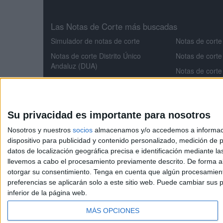
Las Notas de Corte más buscadas
Simulador de notas de corte
Notas de corte
Notas de corte Distrito Único
Notas de corte
Andaluz (DUA)
Notas de corte
Notas de corte Madrid
Notas de corte
Notas de corte Valencia
Notas de corte
Notas de corte Cataluña
Aeroespacial
Su privacidad es importante para nosotros
Notas de corte Galicia
Notas de corte
Nosotros y nuestros
socios
almacenamos y/o accedemos a información
Notas de corte Granada
Notas de cort
dispositivo para publicidad y contenido personalizado, medición de pu
datos de localización geográfica precisa e identificación mediante l
Notas de corte
llevemos a cabo el procesamiento previamente descrito. De forma al
otorgar su consentimiento.
Tenga en cuenta que algún procesamiento
preferencias se aplicarán solo a este sitio web. Puede cambiar sus p
NotasdeCorte.es
inferior de la página web.
MÁS OPCIONES