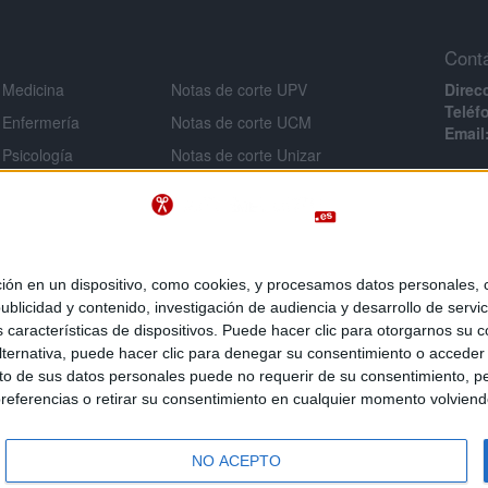
Cont
 Medicina
Notas de corte UPV
Direc
Teléf
 Enfermería
Notas de corte UCM
Email
 Psicología
Notas de corte Unizar
Infor
 Veterinaria
Notas de corte URJC
Aviso 
 Ingeniería
Notas de corte USAL
Políti
Notas de corte UMU
Condi
 Criminología
Políti
Notas de corte UA
 en un dispositivo, como cookies, y procesamos datos personales, co
e Derecho
blicidad y contenido, investigación de audiencia y desarrollo de servic
as características de dispositivos. Puede hacer clic para otorgarnos su
 Inef
ternativa, puede hacer clic para denegar su consentimiento o acceder
 de sus datos personales puede no requerir de su consentimiento, per
referencias o retirar su consentimiento en cualquier momento volviendo 
 es un servicio de
, la comunidad social de los universi
NO ACEPTO