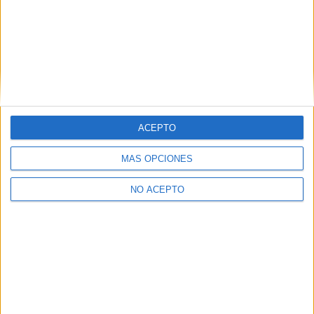
Las Notas de Corte más buscadas
Simulador de notas de corte
Notas de corte Distrito Único Andaluz (DUA)
ACEPTO
Notas de corte Madrid
MÁS OPCIONES
Notas de corte Valencia
Notas de corte Cataluña
NO ACEPTO
Notas de corte Galicia
Notas de corte Granada
Notas de corte Medicina
Notas de corte Enfermería
Notas de corte Psicología
Notas de corte Veterinaria