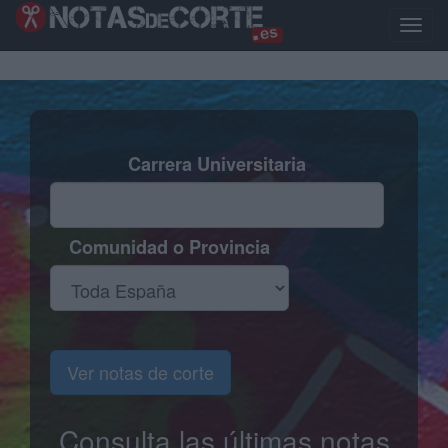
Pasar
al
Toggle
contenido
naviga
principal
Carrera Universitaria
Comunidad o Provincia
Ver notas de corte
Consulta las últimas notas