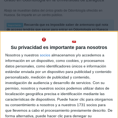
Abajo se muestran datos del único grado de Odontología ofrecido en
Huesca. Se imparte en un centro público.
Recuerda que es imposible saber de antemano qué nota
Importante:
de acceso tendrás que sacar para entrar en Odontología en Huesca
este año.
Las notas de corte del año pasado son sólo orientativas, ya
que cambian cada año en función de la demanda y del número de
plazas ofrecidas.
Su privacidad es importante para nosotros
Nosotros y nuestros
socios
almacenamos y/o accedemos a
Titulaciones
información en un dispositivo, como cookies, y procesamos
datos personales, como identificadores únicos e información
Grado en Odontología
Huesca
estándar enviada por un dispositivo para publicidad y contenido
Presencial
personalizado, medición de publicidad y contenido,
Universidad de Zaragoza
Nota de corte
investigación de audiencia y desarrollo de servicios.
Con su
12,450
Universidad Pública
permiso, nosotros y nuestros socios podemos utilizar datos de
Web de la facultad:
https://fccsyd.unizar.es/
localización geográfica precisa e identificación mediante las
Duración:
5,0 años
Idioma de
características de dispositivos. Puede hacer clic para otorgarnos
Precio del primer curso:
1.201 €
enseñanza:
su consentimiento a nosotros y a nuestros 1731 socios para
Pídeles información ¡GRATIS!
Castellano
que llevemos a cabo el procesamiento previamente descrito. De
forma alternativa, puede hacer clic para denegar su