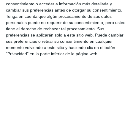
consentimiento o acceder a información más detallada y
Notas de corte Odontología
cambiar sus preferencias antes de otorgar su consentimiento.
Tenga en cuenta que algún procesamiento de sus datos
por provincias
personales puede no requerir de su consentimiento, pero usted
tiene el derecho de rechazar tal procesamiento. Sus
Oferta en toda España
preferencias se aplicarán solo a este sitio web. Puede cambiar
sus preferencias o retirar su consentimiento en cualquier
Odontología A Coruña
momento volviendo a este sitio y haciendo clic en el botón
"Privacidad" en la parte inferior de la página web.
Odontología Alicante
Odontología Asturias
Odontología Baleares
Odontología Barcelona
Odontología Granada
Odontología Huesca
Odontología Las Palmas