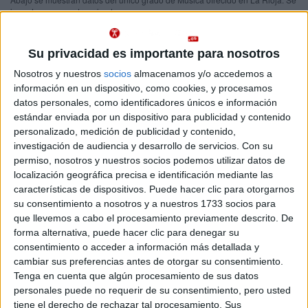
imparte en un centro privado.
Recuerda que es imposible saber de antemano qué nota
Importante:
de acceso tendrás que sacar para entrar en Música en La Rioja este
Su privacidad es importante para nosotros
año.
Las notas de corte del año pasado son sólo orientativas, ya que
cambian cada año en función de la demanda y del número de plazas
Nosotros y nuestros
socios
almacenamos y/o accedemos a
ofrecidas.
información en un dispositivo, como cookies, y procesamos
datos personales, como identificadores únicos e información
estándar enviada por un dispositivo para publicidad y contenido
Titulaciones
personalizado, medición de publicidad y contenido,
investigación de audiencia y desarrollo de servicios.
Con su
Grado en Música
La Rioja
permiso, nosotros y nuestros socios podemos utilizar datos de
A distancia
localización geográfica precisa e identificación mediante las
Universidad Internacional de La Rioja
Nota de corte
características de dispositivos. Puede hacer clic para otorgarnos
No aplica
Universidad Privada
su consentimiento a nosotros y a nuestros 1733 socios para
Duración:
4,0 años
que llevemos a cabo el procesamiento previamente descrito. De
Precio del primer curso:
no disponible
Idioma de
forma alternativa, puede hacer clic para denegar su
Pídeles información ¡GRATIS!
enseñanza:
consentimiento o acceder a información más detallada y
Castellano
cambiar sus preferencias antes de otorgar su consentimiento.
Tenga en cuenta que algún procesamiento de sus datos
personales puede no requerir de su consentimiento, pero usted
Notas de corte Música por
tiene el derecho de rechazar tal procesamiento. Sus