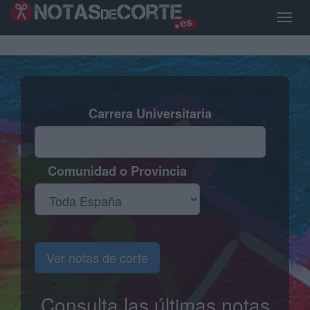
Pasar
al
Toggle
contenido
naviga
principal
Carrera Universitaria
Comunidad o Provincia
Ver notas de corte
Consulta las últimas notas