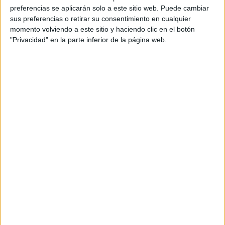
provincias
preferencias se aplicarán solo a este sitio web. Puede cambiar
sus preferencias o retirar su consentimiento en cualquier
momento volviendo a este sitio y haciendo clic en el botón
Oferta en toda España
"Privacidad" en la parte inferior de la página web.
Música Asturias
Música Barcelona
Música Granada
Música La Rioja
Música Madrid
Música Salamanca
Música Sevilla
Música Valencia
Música Valladolid