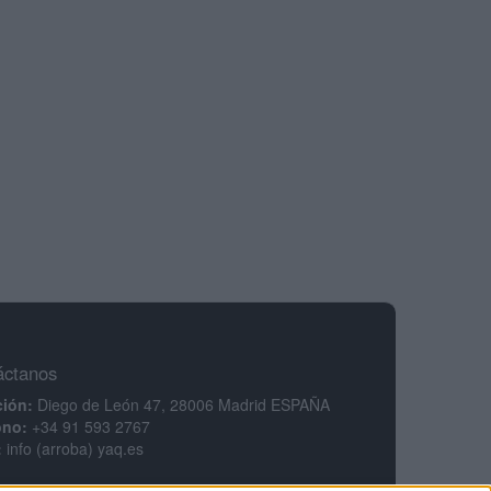
áctanos
ción:
Diego de León 47, 28006 Madrid ESPAÑA
ono:
+34 91 593 2767
:
info (arroba) yaq.es