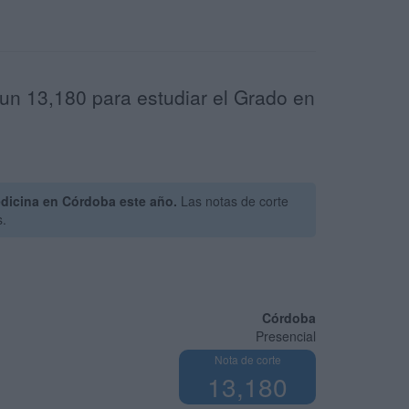
un 13,180 para estudiar el Grado en
dicina en Córdoba este año.
Las notas de corte
s.
Córdoba
Presencial
Nota de corte
13,180