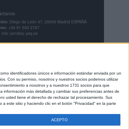
áctanos
ción:
Diego de León 47, 28006 Madrid ESPAÑA
ono:
+34 91 593 2767
:
info (arroba) yaq.es
mación legal
legal
ca de privacidad
ciones generales de contratación
ca de cookies
mo identificadores únicos e información estándar enviada por un
ios.
Con su permiso, nosotros y nuestros socios podemos utilizar
 consentimiento a nosotros y a nuestros 1731 socios para que
 a información más detallada y cambiar sus preferencias antes de
o usted tiene el derecho de rechazar tal procesamiento. Sus
a este sitio y haciendo clic en el botón "Privacidad" en la parte
tarios.
Regístrate
ACEPTO