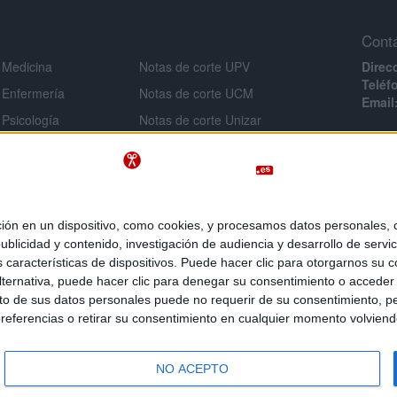
Cont
 Medicina
Notas de corte UPV
Direc
Teléf
 Enfermería
Notas de corte UCM
Email
 Psicología
Notas de corte Unizar
Infor
 Veterinaria
Notas de corte URJC
Aviso 
 Ingeniería
Notas de corte USAL
Políti
Notas de corte UMU
Condi
 Criminología
Políti
Notas de corte UA
 en un dispositivo, como cookies, y procesamos datos personales, co
e Derecho
blicidad y contenido, investigación de audiencia y desarrollo de servic
as características de dispositivos. Puede hacer clic para otorgarnos su
 Inef
ternativa, puede hacer clic para denegar su consentimiento o acceder
 de sus datos personales puede no requerir de su consentimiento, per
referencias o retirar su consentimiento en cualquier momento volviendo 
 es un servicio de
, la comunidad social de los universi
NO ACEPTO