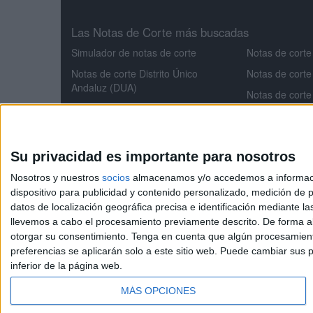
Las Notas de Corte más buscadas
Simulador de notas de corte
Notas de corte
Notas de corte Distrito Único
Notas de corte
Andaluz (DUA)
Notas de corte
Notas de corte Madrid
Notas de corte
Notas de corte Valencia
Notas de corte
Notas de corte Cataluña
Aeroespacial
Su privacidad es importante para nosotros
Notas de corte Galicia
Notas de corte
Nosotros y nuestros
socios
almacenamos y/o accedemos a información
Notas de corte Granada
Notas de cort
dispositivo para publicidad y contenido personalizado, medición de pu
datos de localización geográfica precisa e identificación mediante l
Notas de corte
llevemos a cabo el procesamiento previamente descrito. De forma al
otorgar su consentimiento.
Tenga en cuenta que algún procesamiento
preferencias se aplicarán solo a este sitio web. Puede cambiar sus p
NotasdeCorte.es
inferior de la página web.
MÁS OPCIONES