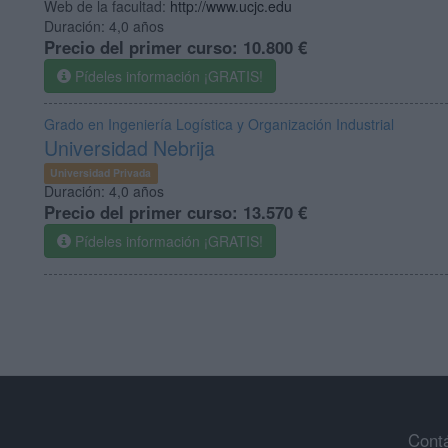
Web de la facultad:
http://www.ucjc.edu
Duración:
4,0 años
Precio del primer curso:
10.800 €
Pídeles información ¡GRATIS!
Grado en Ingeniería Logística y Organización Industrial
Universidad Nebrija
Universidad Privada
Duración:
4,0 años
Precio del primer curso:
13.570 €
Pídeles información ¡GRATIS!
Cont