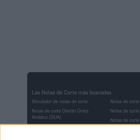
Las Notas de Corte más buscadas
Simulador de notas de corte
Notas de corte
Notas de corte Distrito Único
Notas de corte
Andaluz (DUA)
Notas de corte
Notas de corte Madrid
Notas de corte
Notas de corte Valencia
Notas de corte