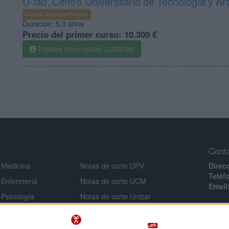
U-tad, Centro Universitario de Tecnología y Art
Centro Adscrito Privado
Duración:
5,0 años
Precio del primer curso:
10.300 €
Pídeles información ¡GRATIS!
Cont
 Medicina
Notas de corte UPV
Direc
Teléf
 Enfermería
Notas de corte UCM
Email
 Psicología
Notas de corte Unizar
Infor
 Veterinaria
Notas de corte URJC
Aviso 
 Ingeniería
Notas de corte USAL