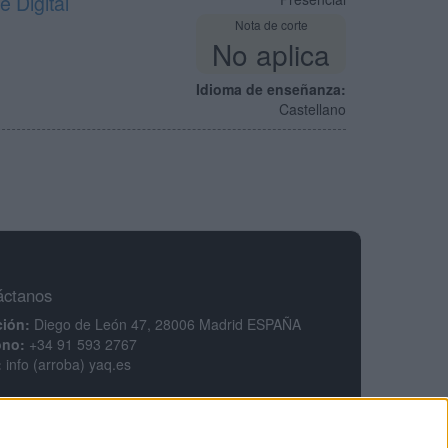
e Digital
Nota de corte
No aplica
Idioma de enseñanza:
Castellano
áctanos
ción:
Diego de León 47, 28006 Madrid ESPAÑA
ono:
+34 91 593 2767
:
info (arroba) yaq.es
mación legal
legal