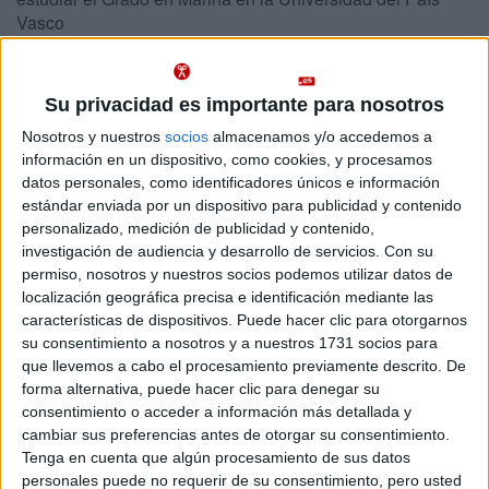
Vasco
Abajo se muestran datos del único grado de Ingeniería Naval y Oceánica
ofrecido en Vizcaya. Se imparte en un centro público.
Su privacidad es importante para nosotros
Recuerda que es imposible saber de antemano qué nota
Importante:
Nosotros y nuestros
socios
almacenamos y/o accedemos a
de acceso tendrás que sacar para entrar en Ingeniería Naval y
información en un dispositivo, como cookies, y procesamos
Oceánica en Vizcaya este año.
Las notas de corte del año pasado son
datos personales, como identificadores únicos e información
sólo orientativas, ya que cambian cada año en función de la demanda y
del número de plazas ofrecidas.
estándar enviada por un dispositivo para publicidad y contenido
personalizado, medición de publicidad y contenido,
investigación de audiencia y desarrollo de servicios.
Con su
Titulaciones
permiso, nosotros y nuestros socios podemos utilizar datos de
localización geográfica precisa e identificación mediante las
Grado en Marina
Vizcaya
características de dispositivos. Puede hacer clic para otorgarnos
Presencial
su consentimiento a nosotros y a nuestros 1731 socios para
Universidad del País Vasco
Nota de corte
que llevemos a cabo el procesamiento previamente descrito. De
5,000
Universidad Pública
forma alternativa, puede hacer clic para denegar su
Web de la facultad:
http://www.meatze-herri-lan-ingeniaritza...
consentimiento o acceder a información más detallada y
Duración:
4,0 años
Idioma de
cambiar sus preferencias antes de otorgar su consentimiento.
Precio del primer curso:
1.094 €
enseñanza:
Tenga en cuenta que algún procesamiento de sus datos
Pídeles información ¡GRATIS!
Castellano
personales puede no requerir de su consentimiento, pero usted