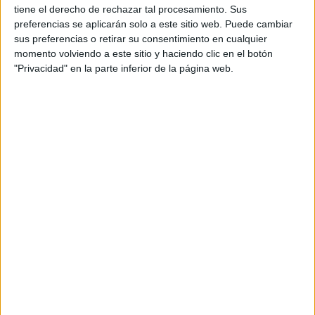
tiene el derecho de rechazar tal procesamiento. Sus
preferencias se aplicarán solo a este sitio web. Puede cambiar
Notas de corte Ingeniería
sus preferencias o retirar su consentimiento en cualquier
momento volviendo a este sitio y haciendo clic en el botón
Naval y Oceánica por
"Privacidad" en la parte inferior de la página web.
provincias
Oferta en toda España
Ingeniería Naval y Oceánica A Coruña
Ingeniería Naval y Oceánica Barcelona
Ingeniería Naval y Oceánica Cantabria
Ingeniería Naval y Oceánica Cádiz
Ingeniería Naval y Oceánica Las Palmas
Ingeniería Naval y Oceánica Madrid