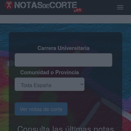
Pasar
al
Toggle
contenido
naviga
principal
Carrera Universitaria
Comunidad o Provincia
Ver notas de corte
Consulta las últimas notas