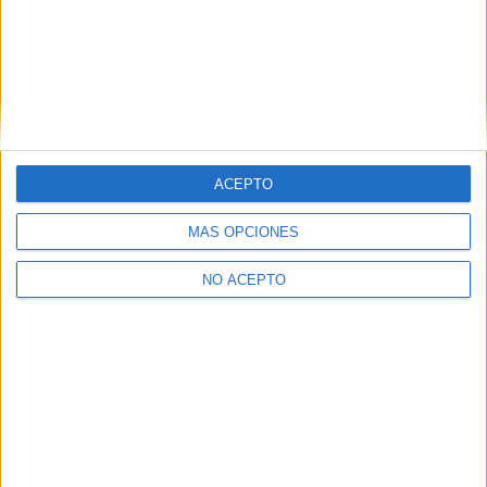
Las Notas de Corte más buscadas
Simulador de notas de corte
Notas de corte Distrito Único Andaluz (DUA)
ACEPTO
Notas de corte Madrid
MÁS OPCIONES
Notas de corte Valencia
Notas de corte Cataluña
NO ACEPTO
Notas de corte Galicia
Notas de corte Granada
Notas de corte Medicina
Notas de corte Enfermería
Notas de corte Psicología
Notas de corte Veterinaria
Notas de corte Ingeniería Aeroespacial