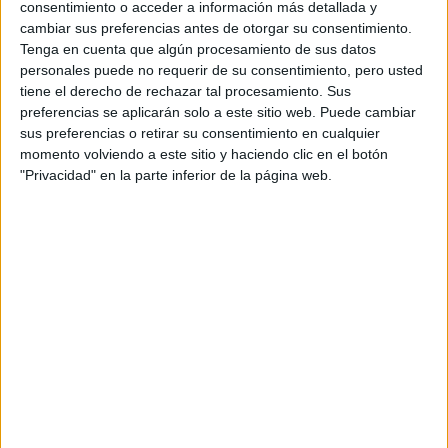
consentimiento o acceder a información más detallada y
cambiar sus preferencias antes de otorgar su consentimiento.
Notas de corte Ingeniería
Tenga en cuenta que algún procesamiento de sus datos
personales puede no requerir de su consentimiento, pero usted
Industrial por provincias
tiene el derecho de rechazar tal procesamiento. Sus
preferencias se aplicarán solo a este sitio web. Puede cambiar
Oferta en toda España
sus preferencias o retirar su consentimiento en cualquier
momento volviendo a este sitio y haciendo clic en el botón
Ingeniería Industrial A Coruña
"Privacidad" en la parte inferior de la página web.
Ingeniería Industrial Almería
Ingeniería Industrial Asturias
Ingeniería Industrial Barcelona
Ingeniería Industrial Guipúzcoa
Ingeniería Industrial Huelva
Ingeniería Industrial Lugo