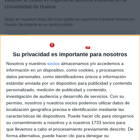
Universidad de Huelva
Abajo se muestran datos del único grado de Ingeniería Industrial ofrecido en
Huelva. Se imparte en un centro público.
Recuerda que es imposible saber de antemano qué nota
Importante:
de acceso tendrás que sacar para entrar en Ingeniería Industrial en
Huelva este año.
Las notas de corte del año pasado son sólo
orientativas, ya que cambian cada año en función de la demanda y del
Su privacidad es importante para nosotros
número de plazas ofrecidas.
Nosotros y nuestros
socios
almacenamos y/o accedemos a
información en un dispositivo, como cookies, y procesamos
Titulaciones
datos personales, como identificadores únicos e información
estándar enviada por un dispositivo para publicidad y contenido
personalizado, medición de publicidad y contenido,
Grado en Ingeniería Química Industrial
Huelva
Presencial
investigación de audiencia y desarrollo de servicios.
Con su
Universidad de Huelva
permiso, nosotros y nuestros socios podemos utilizar datos de
Nota de corte
5,000
localización geográfica precisa e identificación mediante las
Universidad Pública
Web de la facultad:
http://www.uhu.es/etsi/
características de dispositivos. Puede hacer clic para otorgarnos
Duración:
4,0 años
su consentimiento a nosotros y a nuestros 1733 socios para
Idioma de
Precio del primer curso:
757 €
enseñanza:
que llevemos a cabo el procesamiento previamente descrito. De
Pídeles información ¡GRATIS!
Castellano
forma alternativa, puede hacer clic para denegar su