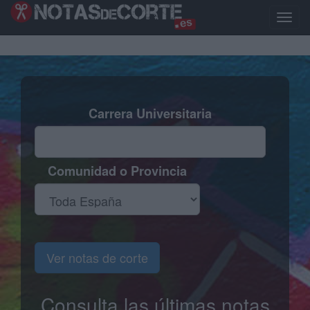
Pasar
al
Toggle
contenido
naviga
principal
Carrera Universitaria
Comunidad o Provincia
Ver notas de corte
Consulta las últimas notas