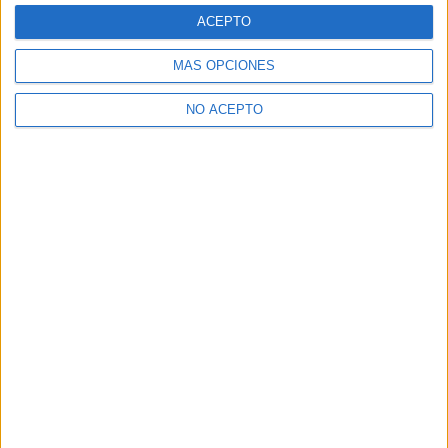
Notas de corte Cataluña
ACEPTO
Notas de corte Galicia
MÁS OPCIONES
Notas de corte Granada
Notas de corte Medicina
NO ACEPTO
Notas de corte Enfermería
Notas de corte Psicología
Notas de corte Veterinaria
Notas de corte Ingeniería Aeroespacial
Notas de corte Criminología
Notas de corte Derecho
Notas de corte Inef
Notas de corte UPV
Notas de corte UCM
Notas de corte Unizar
Notas de corte URJC
Notas de corte USAL
Notas de corte UMU