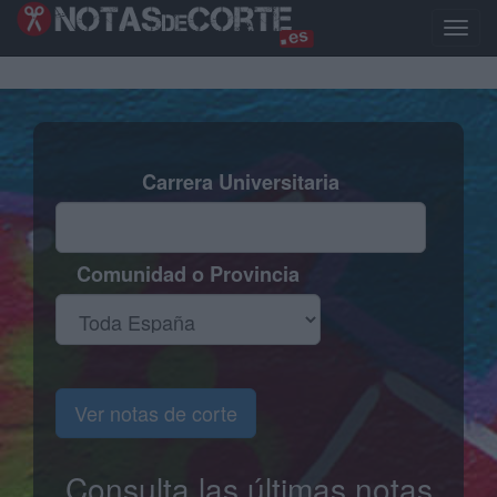
Pasar
al
Toggle
contenido
naviga
principal
Carrera Universitaria
Comunidad o Provincia
Ver notas de corte
Consulta las últimas notas