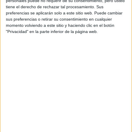
Castellano
personales puede no requerir de su consentimiento, pero usted
Pídeles información ¡GRATIS!
tiene el derecho de rechazar tal procesamiento. Sus
preferencias se aplicarán solo a este sitio web. Puede cambiar
sus preferencias o retirar su consentimiento en cualquier
Notas de corte Ingeniería
momento volviendo a este sitio y haciendo clic en el botón
"Privacidad" en la parte inferior de la página web.
Geomática y Topografía por
provincias
Oferta en toda España
Ingeniería Geomática y Topografía Asturias
Ingeniería Geomática y Topografía Badajoz
Ingeniería Geomática y Topografía Barcelona
Ingeniería Geomática y Topografía Jaén
Ingeniería Geomática y Topografía Las Palmas