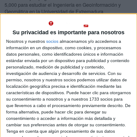
5,000 para estudiar el Ingeniería en Geoinformación y
Geomática en la Universidad de Extremadura
Abajo se muestran datos del único grado de Ingeniería Geomática y
Topografía ofrecido en Badajoz. Se imparte en un centro público.
Su privacidad es importante para nosotros
Recuerda que es imposible saber de antemano qué nota
Nosotros y nuestros
socios
almacenamos y/o accedemos a
Importante:
de acceso tendrás que sacar para entrar en Ingeniería Geomática y
información en un dispositivo, como cookies, y procesamos
Topografía en Badajoz este año.
Las notas de corte del año pasado son
datos personales, como identificadores únicos e información
sólo orientativas, ya que cambian cada año en función de la demanda y
estándar enviada por un dispositivo para publicidad y contenido
del número de plazas ofrecidas.
personalizado, medición de publicidad y contenido,
investigación de audiencia y desarrollo de servicios.
Con su
Titulaciones
permiso, nosotros y nuestros socios podemos utilizar datos de
localización geográfica precisa e identificación mediante las
características de dispositivos. Puede hacer clic para otorgarnos
Ingeniería en Geoinformación y Geomática
Badajoz
su consentimiento a nosotros y a nuestros 1733 socios para
Presencial
Universidad de Extremadura
que llevemos a cabo el procesamiento previamente descrito. De
Nota de corte
5,000
forma alternativa, puede hacer clic para denegar su
Universidad Pública
Web de la facultad:
http://www.unex.es/conoce-la-
consentimiento o acceder a información más detallada y
uex/centros...
cambiar sus preferencias antes de otorgar su consentimiento.
Idioma de
Duración:
4,0 años
Tenga en cuenta que algún procesamiento de sus datos
enseñanza:
Precio del primer curso:
968 €