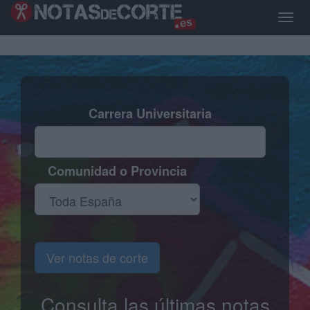
Pasar
al
Toggl
contenido
naviga
principal
Carrera Universitaria
Comunidad o Provincia
Ver notas de corte
Consulta las últimas notas