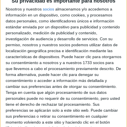
Su privacidad es importante para nosotros
Grado en Ingeniería en Sistemas de Telecomunicación
Guipúzcoa
Presencial
Nosotros y nuestros
socios
almacenamos y/o accedemos a
Universidad de Navarra
Nota de corte
información en un dispositivo, como cookies, y procesamos
No aplica
Universidad Privada
datos personales, como identificadores únicos e información
Web de la facultad:
http://www.tecnun.es/
estándar enviada por un dispositivo para publicidad y contenido
Duración:
4,0 años
Idioma de
personalizado, medición de publicidad y contenido,
Precio del primer curso:
15.700 €
enseñanza:
investigación de audiencia y desarrollo de servicios.
Con su
Pídeles información ¡GRATIS!
Bilingüe
permiso, nosotros y nuestros socios podemos utilizar datos de
(castellano/inglés
localización geográfica precisa e identificación mediante las
características de dispositivos. Puede hacer clic para otorgarnos
su consentimiento a nosotros y a nuestros 1733 socios para
Notas de corte Ingeniería de
que llevemos a cabo el procesamiento previamente descrito. De
Telecomunicación (Teleco) y
forma alternativa, puede hacer clic para denegar su
consentimiento o acceder a información más detallada y
de Sistemas de Comunicación
cambiar sus preferencias antes de otorgar su consentimiento.
por provincias
Tenga en cuenta que algún procesamiento de sus datos
personales puede no requerir de su consentimiento, pero usted
tiene el derecho de rechazar tal procesamiento. Sus
Oferta en toda España
preferencias se aplicarán solo a este sitio web. Puede cambiar
sus preferencias o retirar su consentimiento en cualquier
Ingeniería de Telecomunicación (Teleco) y de Sistemas de
momento volviendo a este sitio y haciendo clic en el botón
Comunicación Alicante