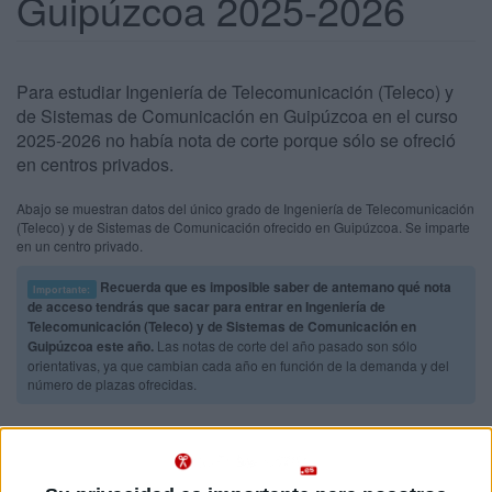
Guipúzcoa 2025-2026
Para estudiar Ingeniería de Telecomunicación (Teleco) y
de Sistemas de Comunicación en Guipúzcoa en el curso
2025-2026 no había nota de corte porque sólo se ofreció
en centros privados.
Abajo se muestran datos del único grado de Ingeniería de Telecomunicación
(Teleco) y de Sistemas de Comunicación ofrecido en Guipúzcoa. Se imparte
en un centro privado.
Recuerda que es imposible saber de antemano qué nota
Importante:
de acceso tendrás que sacar para entrar en Ingeniería de
Telecomunicación (Teleco) y de Sistemas de Comunicación en
Guipúzcoa este año.
Las notas de corte del año pasado son sólo
orientativas, ya que cambian cada año en función de la demanda y del
número de plazas ofrecidas.
Titulaciones