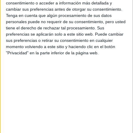
Universitat Politècnica de Catalunya
Nota de corte
consentimiento o acceder a información más detallada y
11,946
Universidad Pública
cambiar sus preferencias antes de otorgar su consentimiento.
Web de la facultad:
https://eebe.upc.edu/es
Tenga en cuenta que algún procesamiento de sus datos
Duración:
4,0 años
Idioma de
personales puede no requerir de su consentimiento, pero usted
Precio del primer curso:
1.061 €
enseñanza:
tiene el derecho de rechazar tal procesamiento. Sus
Pídeles información ¡GRATIS!
Bilingüe
preferencias se aplicarán solo a este sitio web. Puede cambiar
(castellano/lengu
sus preferencias o retirar su consentimiento en cualquier
cooficial)
momento volviendo a este sitio y haciendo clic en el botón
"Privacidad" en la parte inferior de la página web.
Doble Grado en Ingeniería Biomédica + Grado en Ingeniería
Pontevedra
Mecánica
Presencial
Nota de corte
Universidade de Vigo
11,768
Universidad Pública
Duración:
6,0 años
Idioma de
Precio del primer curso:
836 €
enseñanza:
Pídeles información ¡GRATIS!
Castellano o
Bilingüe
(castellano/lengu
cooficial)
Grado en Ingeniería Biomédica + Máster en Ingeniería
Pontevedra
Biomédica (PARS Ingeniería Biomédica)
Presencial