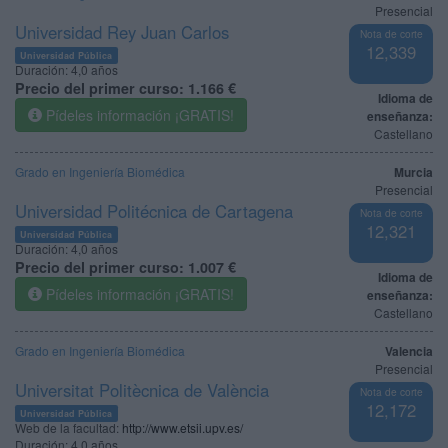
Presencial
Universidad Rey Juan Carlos
Nota de corte
12,339
Universidad Pública
Duración:
4,0 años
Precio del primer curso:
1.166 €
Idioma de
Pídeles información ¡GRATIS!
enseñanza:
Castellano
Grado en Ingeniería Biomédica
Murcia
Presencial
Universidad Politécnica de Cartagena
Nota de corte
12,321
Universidad Pública
Duración:
4,0 años
Precio del primer curso:
1.007 €
Idioma de
Pídeles información ¡GRATIS!
enseñanza:
Castellano
Grado en Ingeniería Biomédica
Valencia
Presencial
Universitat Politècnica de València
Nota de corte
12,172
Universidad Pública
Web de la facultad:
http://www.etsii.upv.es/
Duración:
4,0 años