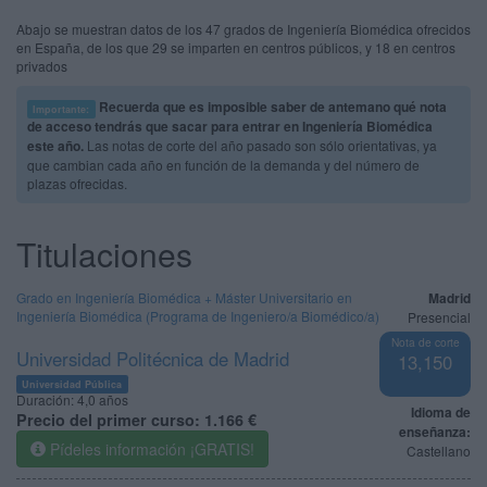
Abajo se muestran datos de los 47 grados de Ingeniería Biomédica ofrecidos
en España, de los que 29 se imparten en centros públicos, y 18 en centros
privados
Recuerda que es imposible saber de antemano qué nota
Importante:
de acceso tendrás que sacar para entrar en Ingeniería Biomédica
este año.
Las notas de corte del año pasado son sólo orientativas, ya
que cambian cada año en función de la demanda y del número de
plazas ofrecidas.
Titulaciones
Grado en Ingeniería Biomédica + Máster Universitario en
Madrid
Ingeniería Biomédica (Programa de Ingeniero/a Biomédico/a)
Presencial
Nota de corte
Universidad Politécnica de Madrid
13,150
Universidad Pública
Duración:
4,0 años
Idioma de
Precio del primer curso:
1.166 €
enseñanza:
Pídeles información ¡GRATIS!
Castellano