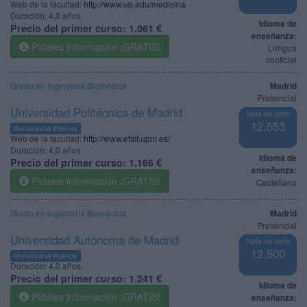
Web de la facultad:
http://www.ub.edu/medicina
Duración:
4,0 años
Idioma de
Precio del primer curso:
1.061 €
enseñanza:
Pídeles información ¡GRATIS!
Lengua
cooficial
Grado en Ingeniería Biomédica
Madrid
Presencial
Universidad Politécnica de Madrid
Nota de corte
12,553
Universidad Pública
Web de la facultad:
http://www.etsit.upm.es/
Duración:
4,0 años
Idioma de
Precio del primer curso:
1.166 €
enseñanza:
Pídeles información ¡GRATIS!
Castellano
Grado en Ingeniería Biomédica
Madrid
Presencial
Universidad Autónoma de Madrid
Nota de corte
12,500
Universidad Pública
Duración:
4,0 años
Precio del primer curso:
1.241 €
Idioma de
Pídeles información ¡GRATIS!
enseñanza: