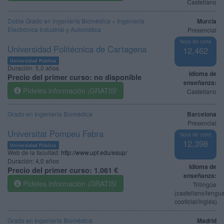
Castellano
Doble Grado en Ingeniería Biomédica + Ingeniería
Murcia
Electrónica Industrial y Automática
Presencial
Nota de corte
Universidad Politécnica de Cartagena
12,462
Universidad Pública
Duración:
5,0 años
Idioma de
Precio del primer curso:
no disponible
enseñanza:
Pídeles información ¡GRATIS!
Castellano
Grado en Ingeniería Biomédica
Barcelona
Presencial
Universitat Pompeu Fabra
Nota de corte
12,398
Universidad Pública
Web de la facultad:
http://www.upf.edu/esup/
Duración:
4,0 años
Idioma de
Precio del primer curso:
1.061 €
enseñanza:
Pídeles información ¡GRATIS!
Trilingüe
(castellano/lengu
cooficial/inglés)
Grado en Ingeniería Biomédica
Madrid