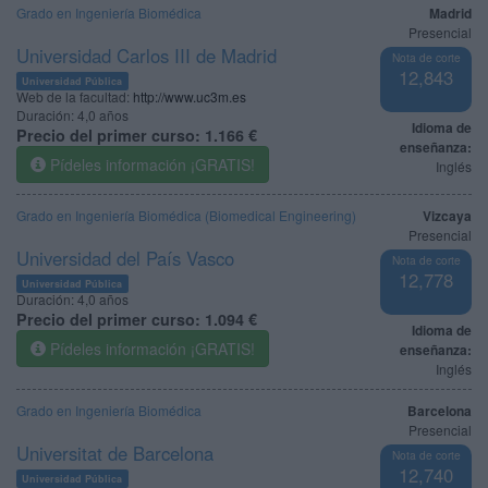
Grado en Ingeniería Biomédica
Madrid
Presencial
Universidad Carlos III de Madrid
Nota de corte
12,843
Universidad Pública
Web de la facultad:
http://www.uc3m.es
Duración:
4,0 años
Idioma de
Precio del primer curso:
1.166 €
enseñanza:
Pídeles información ¡GRATIS!
Inglés
Grado en Ingeniería Biomédica (Biomedical Engineering)
Vizcaya
Presencial
Universidad del País Vasco
Nota de corte
12,778
Universidad Pública
Duración:
4,0 años
Precio del primer curso:
1.094 €
Idioma de
Pídeles información ¡GRATIS!
enseñanza:
Inglés
Grado en Ingeniería Biomédica
Barcelona
Presencial
Universitat de Barcelona
Nota de corte
12,740
Universidad Pública