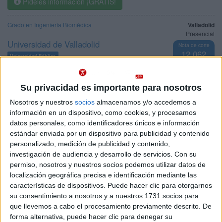
Pídeles información ¡GRATIS!
Grado en Ingeniería Biomédica
Valladolid
Presencial
Universidad de Valladolid
Nota de corte
12,062
Universidad Pública
Duración:
4,0 años
Precio del primer curso:
734 €
Idioma de
Pídeles información ¡GRATIS!
enseñanza:
Su privacidad es importante para nosotros
Castellano
Nosotros y nuestros
socios
almacenamos y/o accedemos a
información en un dispositivo, como cookies, y procesamos
Grado en Ingeniería Biomédica
Navarra
Presencial
datos personales, como identificadores únicos e información
Universidad Pública de Navarra
estándar enviada por un dispositivo para publicidad y contenido
Nota de corte
11,967
personalizado, medición de publicidad y contenido,
Universidad Pública
Web de la facultad:
http://www.unavarra.es/ets-industrialesy...
investigación de audiencia y desarrollo de servicios.
Con su
Duración:
4,0 años
permiso, nosotros y nuestros socios podemos utilizar datos de
Idioma de
Precio del primer curso:
1.283 €
enseñanza:
localización geográfica precisa e identificación mediante las
Pídeles información ¡GRATIS!
Castellano
características de dispositivos. Puede hacer clic para otorgarnos
su consentimiento a nosotros y a nuestros 1731 socios para
Grado en Ingeniería Biomédica
Barcelona
que llevemos a cabo el procesamiento previamente descrito. De
Presencial
forma alternativa, puede hacer clic para denegar su