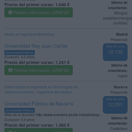
Idioma de
Precio del primer curso:
1.040 €
enseñanza:
Pídeles información ¡GRATIS!
Bilingüe
(castellano/lengu
cooficial)
Grado en Ingeniería Biomédica
Madrid
Presencial
Universidad Rey Juan Carlos
Nota de corte
12,139
Universidad Pública
Duración:
4,0 años
Precio del primer curso:
1.241 €
Idioma de
Pídeles información ¡GRATIS!
enseñanza:
Inglés
Doble Grado en Ingeniería en Tecnologías de
Navarra
Telecomunicación + Ingeniería Biomédica
Presencial
Nota de corte
Universidad Pública de Navarra
12,091
Universidad Pública
Web de la facultad:
http://www.unavarra.es/ets-industrialesy...
Idioma de
Duración:
5,0 años
enseñanza:
Precio del primer curso:
1.382 €
Castellano