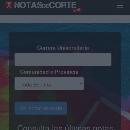
Pasar
al
Toggl
contenido
naviga
principal
Carrera Universitaria
Comunidad o Provincia
Ver notas de corte
Consulta las últimas notas