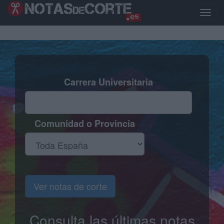
Pasar
al
Toggle
contenido
naviga
principal
Carrera Universitaria
Comunidad o Provincia
Ver notas de corte
Consulta las últimas notas