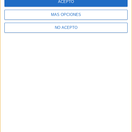
ACEPTO
Notas de corte Galicia
Notas de corte Granada
MÁS OPCIONES
Notas de corte Medicina
NO ACEPTO
Notas de corte Enfermería
Notas de corte Psicología
Notas de corte Veterinaria
Notas de corte Ingeniería Aeroespacial
Notas de corte Criminología
Notas de corte Derecho
Notas de corte Inef
Notas de corte UPV
Notas de corte UCM
Notas de corte Unizar
Notas de corte URJC
Notas de corte USAL
Notas de corte UMU