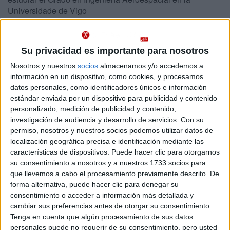
Universidade de Vigo
Abajo se muestran datos del único grado de Ingeniería Aeroespacial
ofrecido en Ourense. Se imparte en un centro público.
Su privacidad es importante para nosotros
Recuerda que es imposible saber de antemano qué nota
Importante:
Nosotros y nuestros
socios
almacenamos y/o accedemos a
de acceso tendrás que sacar para entrar en Ingeniería Aeroespacial
información en un dispositivo, como cookies, y procesamos
en Ourense este año.
Las notas de corte del año pasado son sólo
orientativas, ya que cambian cada año en función de la demanda y del
datos personales, como identificadores únicos e información
número de plazas ofrecidas.
estándar enviada por un dispositivo para publicidad y contenido
personalizado, medición de publicidad y contenido,
investigación de audiencia y desarrollo de servicios.
Con su
Titulaciones
permiso, nosotros y nuestros socios podemos utilizar datos de
localización geográfica precisa e identificación mediante las
Grado en Ingeniería Aeroespacial
Ourense
características de dispositivos. Puede hacer clic para otorgarnos
Presencial
su consentimiento a nosotros y a nuestros 1733 socios para
Universidade de Vigo
Nota de corte
que llevemos a cabo el procesamiento previamente descrito. De
12,130
Universidad Pública
forma alternativa, puede hacer clic para denegar su
Web de la facultad:
http://campusdaauga.uvigo.es/
consentimiento o acceder a información más detallada y
Duración:
4,0 años
Idioma de
cambiar sus preferencias antes de otorgar su consentimiento.
Precio del primer curso:
836 €
enseñanza:
Tenga en cuenta que algún procesamiento de sus datos
Pídeles información ¡GRATIS!
Castellano
personales puede no requerir de su consentimiento, pero usted