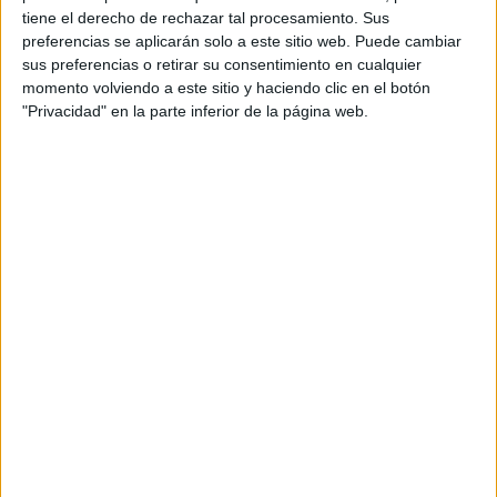
tiene el derecho de rechazar tal procesamiento. Sus
preferencias se aplicarán solo a este sitio web. Puede cambiar
Notas de corte Ingeniería
sus preferencias o retirar su consentimiento en cualquier
momento volviendo a este sitio y haciendo clic en el botón
Aeroespacial por provincias
"Privacidad" en la parte inferior de la página web.
Oferta en toda España
Ingeniería Aeroespacial Alicante
Ingeniería Aeroespacial Barcelona
Ingeniería Aeroespacial Cádiz
Ingeniería Aeroespacial León
Ingeniería Aeroespacial Madrid
Ingeniería Aeroespacial Ourense
Ingeniería Aeroespacial Pontevedra