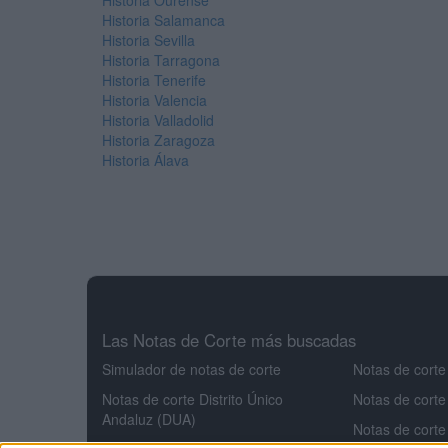
Historia Ourense
Historia Salamanca
Historia Sevilla
Historia Tarragona
Historia Tenerife
Historia Valencia
Historia Valladolid
Historia Zaragoza
Historia Álava
Las Notas de Corte más buscadas
Simulador de notas de corte
Notas de corte
Notas de corte Distrito Único
Notas de corte
Andaluz (DUA)
Notas de corte