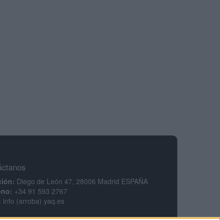
áctanos
ción:
Diego de León 47, 28006 Madrid ESPAÑA
ono:
+34 91 593 2767
:
info (arroba) yaq.es