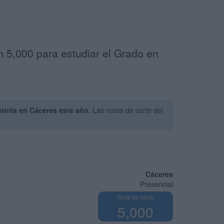
n 5,000 para estudiar el Grado en
toria en Cáceres este año.
Las notas de corte del
Cáceres
Presencial
Nota de corte
5,000