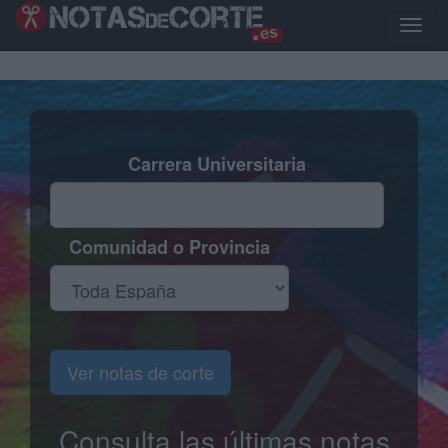
Pasar
al
Toggle
contenido
naviga
principal
Carrera Universitaria
Comunidad o Provincia
Ver notas de corte
Consulta las últimas notas