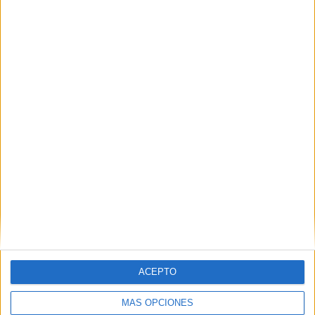
Geología Zaragoza
Las Notas de Corte más buscadas
Simulador de notas de corte
Notas de corte Distrito Único Andaluz (DUA)
Notas de corte Madrid
Notas de corte Valencia
Notas de corte Cataluña
Notas de corte Galicia
ACEPTO
Notas de corte Granada
Notas de corte Medicina
MÁS OPCIONES
Notas de corte Enfermería