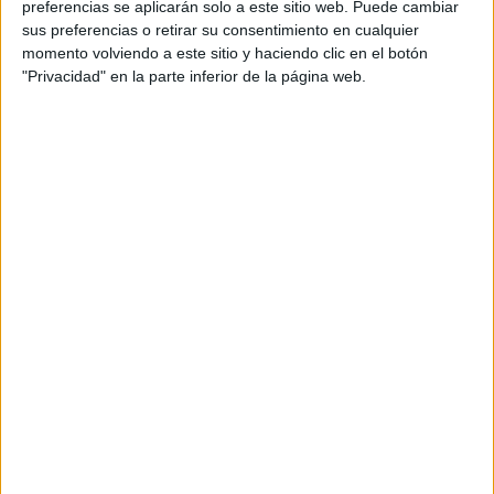
Notas de corte Geología por
preferencias se aplicarán solo a este sitio web. Puede cambiar
provincias
sus preferencias o retirar su consentimiento en cualquier
momento volviendo a este sitio y haciendo clic en el botón
Oferta en toda España
"Privacidad" en la parte inferior de la página web.
Geología Alicante
Geología Asturias
Geología Barcelona
Geología Granada
Geología Huelva
Geología Madrid
Geología Salamanca
Geología Vizcaya