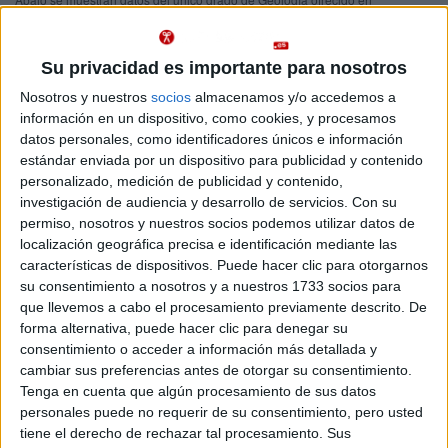
Salamanca. Se imparte en un centro público.
Recuerda que es imposible saber de antemano qué nota
Importante:
Su privacidad es importante para nosotros
de acceso tendrás que sacar para entrar en Geología en Salamanca
este año.
Las notas de corte del año pasado son sólo orientativas, ya
Nosotros y nuestros
socios
almacenamos y/o accedemos a
que cambian cada año en función de la demanda y del número de
información en un dispositivo, como cookies, y procesamos
plazas ofrecidas.
datos personales, como identificadores únicos e información
estándar enviada por un dispositivo para publicidad y contenido
Titulaciones
personalizado, medición de publicidad y contenido,
investigación de audiencia y desarrollo de servicios.
Con su
permiso, nosotros y nuestros socios podemos utilizar datos de
Grado en Geología
Salamanca
localización geográfica precisa e identificación mediante las
Presencial
características de dispositivos. Puede hacer clic para otorgarnos
Universidad de Salamanca
Nota de corte
5,000
su consentimiento a nosotros y a nuestros 1733 socios para
Universidad Pública
Web de la facultad:
http://www.usal.es/webusal/node/10
que llevemos a cabo el procesamiento previamente descrito. De
Duración:
4,0 años
forma alternativa, puede hacer clic para denegar su
Idioma de
Precio del primer curso:
1.014 €
consentimiento o acceder a información más detallada y
enseñanza:
Pídeles información ¡GRATIS!
cambiar sus preferencias antes de otorgar su consentimiento.
Castellano
Tenga en cuenta que algún procesamiento de sus datos
personales puede no requerir de su consentimiento, pero usted
tiene el derecho de rechazar tal procesamiento. Sus